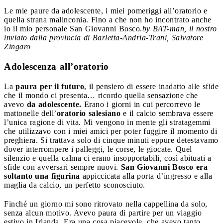
Le mie paure da adolescente, i miei pomeriggi all’oratorio e
quella strana malinconia. Fino a che non ho incontrato anche
io il mio personale San Giovanni Bosco.
by BAT-man, il nostro
inviato dalla provincia di Barletta-Andria-Trani, Salvatore
Zingaro
Adolescenza all’oratorio
La
paura per il futuro
, il pensiero di essere inadatto alle sfide
che il mondo ci presenta… ricordo quella sensazione che
avevo
da adolescente.
Erano i giorni in cui percorrevo le
mattonelle dell’
oratorio salesiano
e il calcio sembrava essere
l’unica ragione di vita. Mi vengono in mente gli stratagemmi
che utilizzavo con i miei amici per poter fuggire il momento di
preghiera. Si trattava solo di cinque minuti eppure detestavamo
dover interrompere i palleggi, le corse, le giocate. Quel
silenzio e quella calma ci erano insopportabili, così abituati a
sfide con avversari sempre nuovi.
San Giovanni Bosco era
soltanto una figurina
appiccicata alla porta d’ingresso e alla
maglia da calcio, un perfetto sconosciuto.
Finché un giorno mi sono ritrovato nella cappellina da solo,
senza alcun motivo. Avevo paura di partire per un viaggio
estivo in Irlanda. Era una cosa piacevole, che avevo tanto