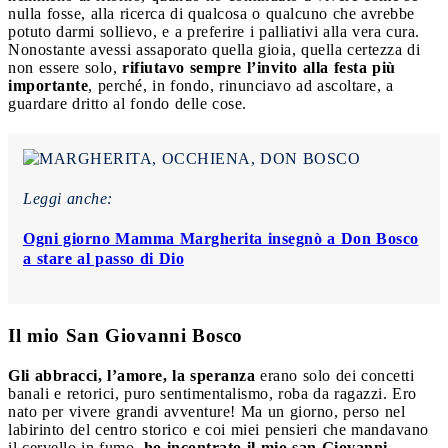
nulla fosse, alla ricerca di qualcosa o qualcuno che avrebbe
potuto darmi sollievo, e a preferire i palliativi alla vera cura.
Nonostante avessi assaporato quella gioia, quella certezza di
non essere solo,
rifiutavo sempre l’invito alla festa più
importante
, perché, in fondo, rinunciavo ad ascoltare, a
guardare dritto al fondo delle cose.
Leggi anche:
Ogni giorno Mamma Margherita insegnò a Don Bosco
a stare al passo di Dio
Il mio San Giovanni Bosco
Gli abbracci, l’amore, la speranza
erano solo dei concetti
banali e retorici, puro sentimentalismo, roba da ragazzi. Ero
nato per vivere grandi avventure! Ma un giorno, perso nel
labirinto del centro storico e coi miei pensieri che mandavano
il cervello in fumo,
ho incontrato il mio san Giovanni