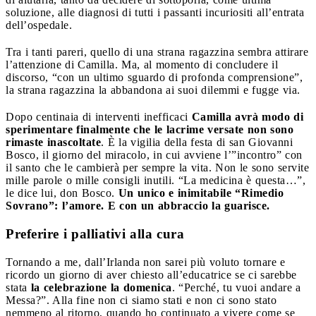
soluzione, alle diagnosi di tutti i passanti incuriositi all’entrata
dell’ospedale.
Tra i tanti pareri, quello di una strana ragazzina sembra attirare
l’attenzione di Camilla. Ma, al momento di concludere il
discorso, “con un ultimo sguardo di profonda comprensione”,
la strana ragazzina la abbandona ai suoi dilemmi e fugge via.
Dopo centinaia di interventi inefficaci
Camilla avrà modo di
sperimentare finalmente che le lacrime versate non sono
rimaste inascoltate
. È la vigilia della festa di san Giovanni
Bosco, il giorno del miracolo, in cui avviene l’”incontro” con
il santo che le cambierà per sempre la vita. Non le sono servite
mille parole o mille consigli inutili. “La medicina è questa…”,
le dice lui, don Bosco.
Un unico e inimitabile “Rimedio
Sovrano”: l’amore. E con un abbraccio la guarisce.
Preferire i palliativi alla cura
Tornando a me, dall’Irlanda non sarei più voluto tornare e
ricordo un giorno di aver chiesto all’educatrice se ci sarebbe
stata
la celebrazione la domenica
. “Perché, tu vuoi andare a
Messa?”. Alla fine non ci siamo stati e non ci sono stato
nemmeno al ritorno, quando ho continuato a vivere come se