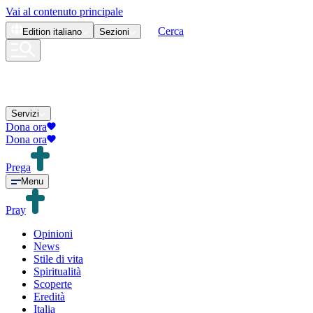
Vai al contenuto principale
Cerca
Edition
italiano
Sezioni
Servizi
Dona ora
Dona ora
Prega
Menu
Pray
Opinioni
News
Stile di vita
Spiritualità
Scoperte
Eredità
Italia