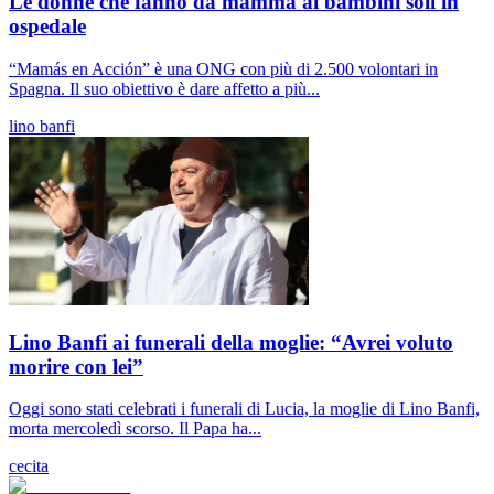
Le donne che fanno da mamma ai bambini soli in
ospedale
“Mamás en Acción” è una ONG con più di 2.500 volontari in
Spagna. Il suo obiettivo è dare affetto a più...
lino banfi
Lino Banfi ai funerali della moglie: “Avrei voluto
morire con lei”
Oggi sono stati celebrati i funerali di Lucia, la moglie di Lino Banfi,
morta mercoledì scorso. Il Papa ha...
cecita