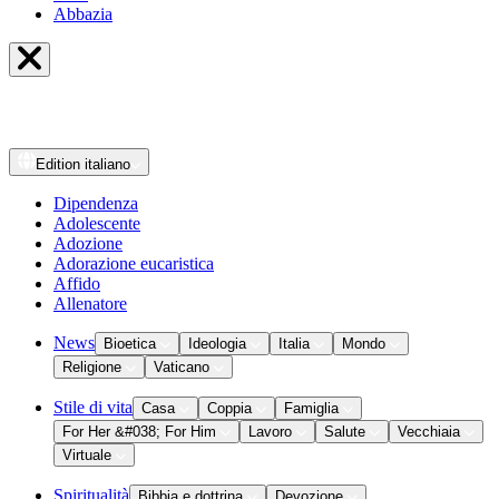
Abbazia
Edition
italiano
Dipendenza
Adolescente
Adozione
Adorazione eucaristica
Affido
Allenatore
News
Bioetica
Ideologia
Italia
Mondo
Religione
Vaticano
Stile di vita
Casa
Coppia
Famiglia
For Her &#038; For Him
Lavoro
Salute
Vecchiaia
Virtuale
Spiritualità
Bibbia e dottrina
Devozione