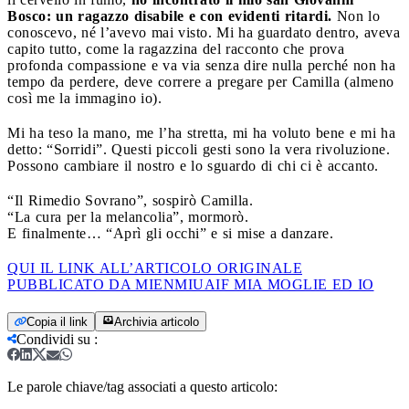
Bosco: un ragazzo disabile e con evidenti ritardi.
Non lo
conoscevo, né l’avevo mai visto. Mi ha guardato dentro, aveva
capito tutto, come la ragazzina del racconto che prova
profonda compassione e va via senza dire nulla perché non ha
tempo da perdere, deve correre a pregare per Camilla (almeno
così me la immagino io).
Mi ha teso la mano, me l’ha stretta, mi ha voluto bene e mi ha
detto: “Sorridi”. Questi piccoli gesti sono la vera rivoluzione.
Possono cambiare il nostro e lo sguardo di chi ci è accanto.
“Il Rimedio Sovrano”, sospirò Camilla.
“La cura per la melancolia”, mormorò.
E finalmente… “Aprì gli occhi” e si mise a danzare.
QUI IL LINK ALL’ARTICOLO ORIGINALE
PUBBLICATO DA MIENMIUAIF MIA MOGLIE ED IO
Copia il link
Archivia articolo
Condividi su
:
Le parole chiave/tag associati a questo articolo: