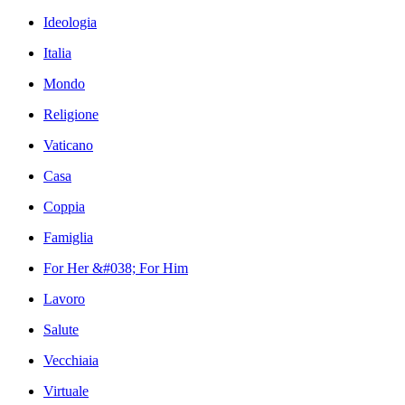
Ideologia
Italia
Mondo
Religione
Vaticano
Casa
Coppia
Famiglia
For Her &#038; For Him
Lavoro
Salute
Vecchiaia
Virtuale