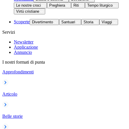
Le nostre croci
Preghiera
Riti
Tempo liturgico
Virtù cristiane
Scoperte
Divertimento
Santuari
Storia
Viaggi
Servizi
Newsletter
Applicazione
Annuncio
I nostri formati di punta
Approfondimenti
Articolo
Belle storie