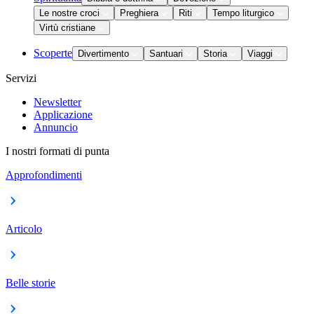
Le nostre croci
Preghiera
Riti
Tempo liturgico
Virtù cristiane
Scoperte
Divertimento
Santuari
Storia
Viaggi
Servizi
Newsletter
Applicazione
Annuncio
I nostri formati di punta
Approfondimenti
Articolo
Belle storie