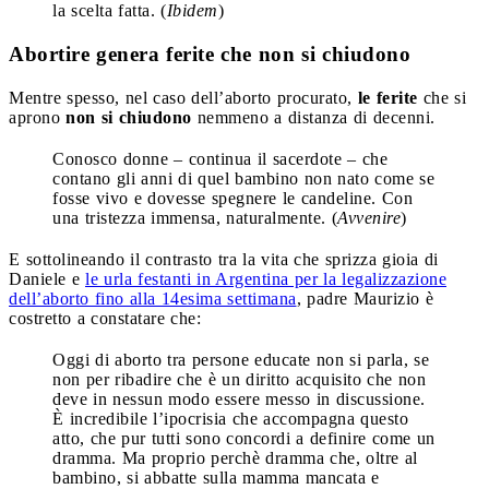
la scelta fatta. (
Ibidem
)
Abortire genera ferite che non si chiudono
Mentre spesso, nel caso dell’aborto procurato,
le ferite
che si
aprono
non si chiudono
nemmeno a distanza di decenni.
Conosco donne – continua il sacerdote – che
contano gli anni di quel bambino non nato come se
fosse vivo e dovesse spegnere le candeline. Con
una tristezza immensa, naturalmente. (
Avvenire
)
E sottolineando il contrasto tra la vita che sprizza gioia di
Daniele e
le urla festanti in Argentina per la legalizzazione
dell’aborto fino alla 14esima settimana
, padre Maurizio è
costretto a constatare che:
Oggi di aborto tra persone educate non si parla, se
non per ribadire che è un diritto acquisito che non
deve in nessun modo essere messo in discussione.
È incredibile l’ipocrisia che accompagna questo
atto, che pur tutti sono concordi a definire come un
dramma. Ma proprio perchè dramma che, oltre al
bambino, si abbatte sulla mamma mancata e