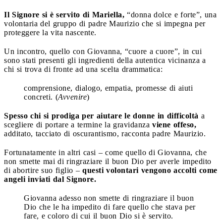
Il Signore si è servito di Mariella,
“donna dolce e forte”, una
volontaria del gruppo di padre Maurizio che si impegna per
proteggere la vita nascente.
Un incontro, quello con Giovanna, “cuore a cuore”, in cui
sono stati presenti gli ingredienti della autentica vicinanza a
chi si trova di fronte ad una scelta drammatica:
comprensione, dialogo, empatia, promesse di aiuti
concreti. (
Avvenire
)
Spesso chi si prodiga per aiutare le donne in difficoltà
a
scegliere di portare a termine la gravidanza
viene offeso,
additato, tacciato di oscurantismo, racconta padre Maurizio.
Fortunatamente in altri casi – come quello di Giovanna, che
non smette mai di ringraziare il buon Dio per averle impedito
di abortire suo figlio –
questi volontari vengono accolti come
angeli inviati dal Signore.
Giovanna adesso non smette di ringraziare il buon
Dio che le ha impedito di fare quello che stava per
fare, e coloro di cui il buon Dio si è servito.