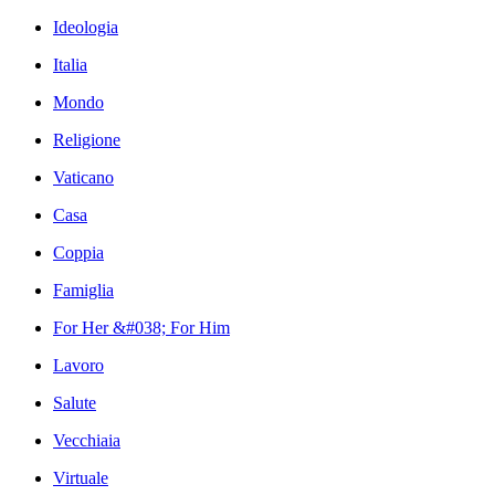
Ideologia
Italia
Mondo
Religione
Vaticano
Casa
Coppia
Famiglia
For Her &#038; For Him
Lavoro
Salute
Vecchiaia
Virtuale