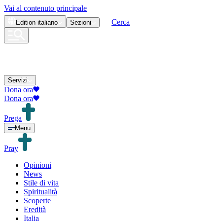
Vai al contenuto principale
Cerca
Edition
italiano
Sezioni
Servizi
Dona ora
Dona ora
Prega
Menu
Pray
Opinioni
News
Stile di vita
Spiritualità
Scoperte
Eredità
Italia