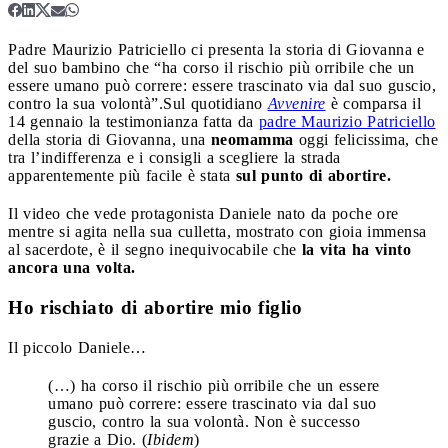
Padre Maurizio Patriciello ci presenta la storia di Giovanna e
del suo bambino che “ha corso il rischio più orribile che un
essere umano può correre: essere trascinato via dal suo guscio,
contro la sua volontà”.
Sul quotidiano
Avvenire
è comparsa il
14 gennaio la testimonianza fatta da
padre Maurizio Patriciello
della storia di Giovanna, una
neomamma
oggi felicissima, che
tra l’indifferenza e i consigli a scegliere la strada
apparentemente più facile è stata
sul punto di abortire.
Il video che vede protagonista Daniele nato da poche ore
mentre si agita nella sua culletta, mostrato con gioia immensa
al sacerdote, è il segno inequivocabile che
la vita ha vinto
ancora una volta.
Ho rischiato di abortire mio figlio
Il piccolo Daniele…
(…) ha corso il rischio più orribile che un essere
umano può correre: essere trascinato via dal suo
guscio, contro la sua volontà. Non è successo
grazie a Dio. (
Ibidem
)