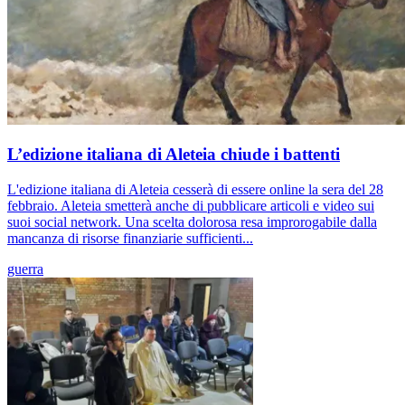
L’edizione italiana di Aleteia chiude i battenti
L'edizione italiana di Aleteia cesserà di essere online la sera del 28
febbraio. Aleteia smetterà anche di pubblicare articoli e video sui
suoi social network. Una scelta dolorosa resa improrogabile dalla
mancanza di risorse finanziarie sufficienti...
guerra