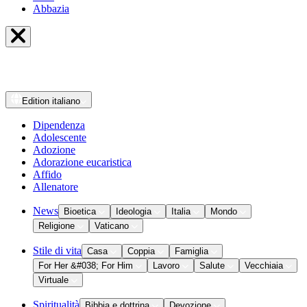
Abbazia
Edition
italiano
Dipendenza
Adolescente
Adozione
Adorazione eucaristica
Affido
Allenatore
News
Bioetica
Ideologia
Italia
Mondo
Religione
Vaticano
Stile di vita
Casa
Coppia
Famiglia
For Her &#038; For Him
Lavoro
Salute
Vecchiaia
Virtuale
Spiritualità
Bibbia e dottrina
Devozione