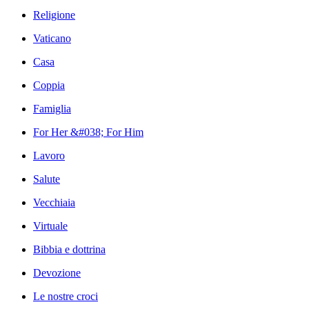
Religione
Vaticano
Casa
Coppia
Famiglia
For Her &#038; For Him
Lavoro
Salute
Vecchiaia
Virtuale
Bibbia e dottrina
Devozione
Le nostre croci