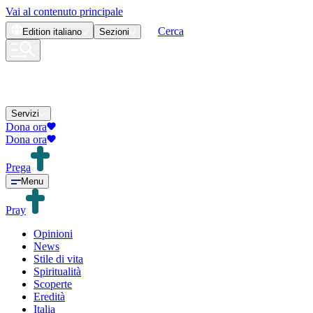
Vai al contenuto principale
Cerca
Edition
italiano
Sezioni
Servizi
Dona ora
Dona ora
Prega
Menu
Pray
Opinioni
News
Stile di vita
Spiritualità
Scoperte
Eredità
Italia