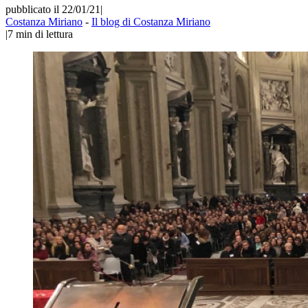
pubblicato il 22/01/21
|
Costanza Miriano
-
Il blog di Costanza Miriano
|
7
min di lettura