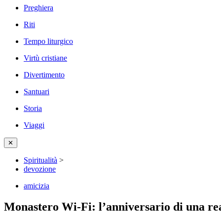
Preghiera
Riti
Tempo liturgico
Virtù cristiane
Divertimento
Santuari
Storia
Viaggi
✕
Spiritualità
>
devozione
amicizia
Monastero Wi-Fi: l’anniversario di una rea