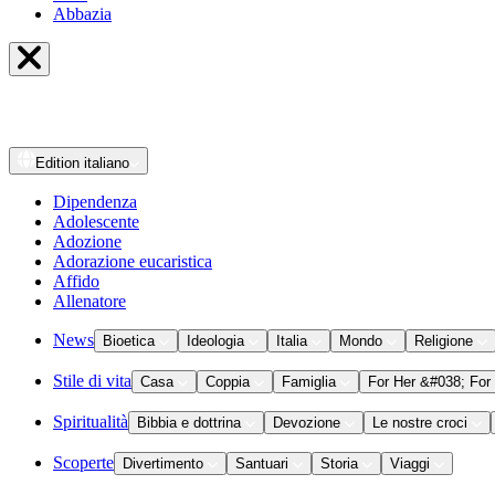
Abbazia
Edition
italiano
Dipendenza
Adolescente
Adozione
Adorazione eucaristica
Affido
Allenatore
News
Bioetica
Ideologia
Italia
Mondo
Religione
Stile di vita
Casa
Coppia
Famiglia
For Her &#038; For
Spiritualità
Bibbia e dottrina
Devozione
Le nostre croci
Scoperte
Divertimento
Santuari
Storia
Viaggi