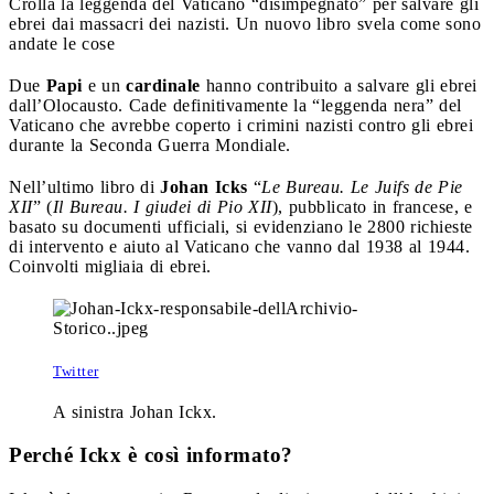
Crolla la leggenda del Vaticano “disimpegnato” per salvare gli
ebrei dai massacri dei nazisti. Un nuovo libro svela come sono
andate le cose
Due
Papi
e un
cardinale
hanno contribuito a salvare gli ebrei
dall’Olocausto. Cade definitivamente la “leggenda nera” del
Vaticano che avrebbe coperto i crimini nazisti contro gli ebrei
durante la Seconda Guerra Mondiale.
Nell’ultimo libro di
Johan Icks
“
Le Bureau. Le Juifs de Pie
XII
” (
Il Bureau. I giudei di Pio XII
), pubblicato in francese, e
basato su documenti ufficiali, si evidenziano le 2800 richieste
di intervento e aiuto al Vaticano che vanno dal 1938 al 1944.
Coinvolti migliaia di ebrei.
Twitter
A sinistra Johan Ickx.
Perché Ickx è così informato?