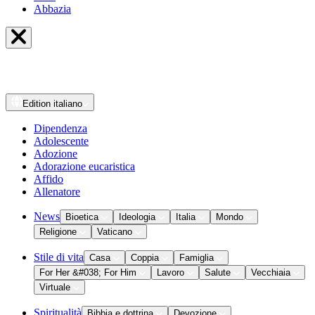
Abbazia
Edition
italiano
Dipendenza
Adolescente
Adozione
Adorazione eucaristica
Affido
Allenatore
News
Bioetica
Ideologia
Italia
Mondo
Religione
Vaticano
Stile di vita
Casa
Coppia
Famiglia
For Her &#038; For Him
Lavoro
Salute
Vecchiaia
Virtuale
Spiritualità
Bibbia e dottrina
Devozione