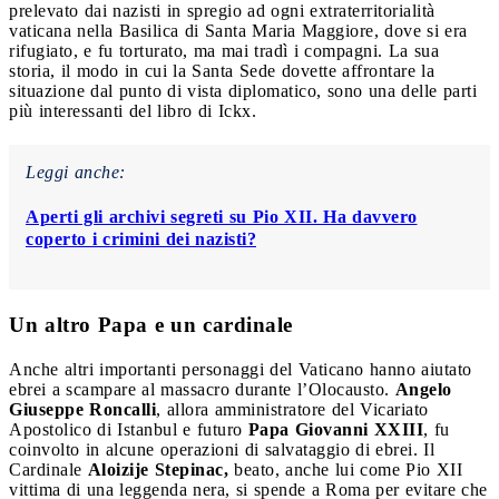
prelevato dai nazisti in spregio ad ogni extraterritorialità
vaticana nella Basilica di Santa Maria Maggiore, dove si era
rifugiato, e fu torturato, ma mai tradì i compagni. La sua
storia, il modo in cui la Santa Sede dovette affrontare la
situazione dal punto di vista diplomatico, sono una delle parti
più interessanti del libro di Ickx.
Leggi anche:
Aperti gli archivi segreti su Pio XII. Ha davvero
coperto i crimini dei nazisti?
Un altro Papa e un cardinale
Anche altri importanti personaggi del Vaticano hanno aiutato
ebrei a scampare al massacro durante l’Olocausto.
Angelo
Giuseppe Roncalli
, allora amministratore del Vicariato
Apostolico di Istanbul e futuro
Papa Giovanni XXIII
, fu
coinvolto in alcune operazioni di salvataggio di ebrei. Il
Cardinale
Aloizije Stepinac,
beato, anche lui come Pio XII
vittima di una leggenda nera, si spende a Roma per evitare che