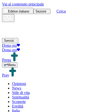
Vai al contenuto principale
Cerca
Edition
italiano
Sezioni
Servizi
Dona ora
Dona ora
Prega
Menu
Pray
Opinioni
News
Stile di vita
Spiritualità
Scoperte
Eredità
Italia