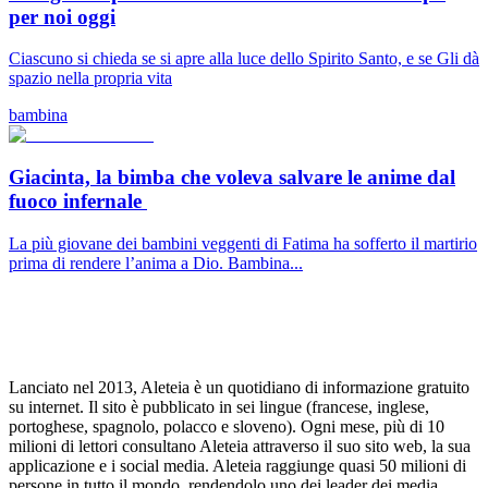
per noi oggi
Ciascuno si chieda se si apre alla luce dello Spirito Santo, e se Gli dà
spazio nella propria vita
bambina
Giacinta, la bimba che voleva salvare le anime dal
fuoco infernale
La più giovane dei bambini veggenti di Fatima ha sofferto il martirio
prima di rendere l’anima a Dio. Bambina...
Lanciato nel 2013, Aleteia è un quotidiano di informazione gratuito
su internet. Il sito è pubblicato in sei lingue (francese, inglese,
portoghese, spagnolo, polacco e sloveno). Ogni mese, più di 10
milioni di lettori consultano Aleteia attraverso il suo sito web, la sua
applicazione e i social media. Aleteia raggiunge quasi 50 milioni di
persone in tutto il mondo, rendendolo uno dei leader dei media