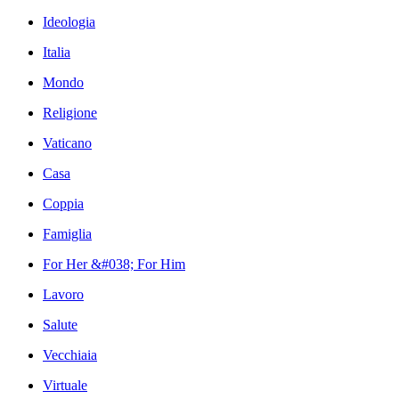
Ideologia
Italia
Mondo
Religione
Vaticano
Casa
Coppia
Famiglia
For Her &#038; For Him
Lavoro
Salute
Vecchiaia
Virtuale