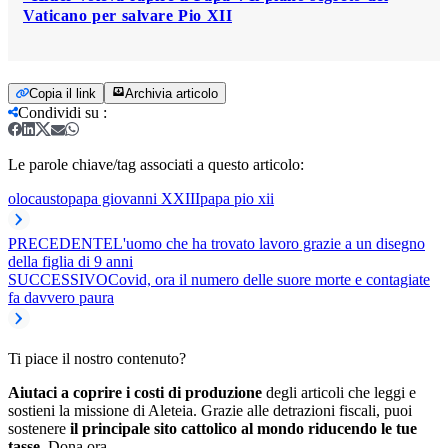
Vaticano per salvare Pio XII
Copia il link
Archivia articolo
Condividi su
:
Le parole chiave/tag associati a questo articolo:
olocausto
papa giovanni XXIII
papa pio xii
PRECEDENTE
L'uomo che ha trovato lavoro grazie a un disegno
della figlia di 9 anni
SUCCESSIVO
Covid, ora il numero delle suore morte e contagiate
fa davvero paura
Ti piace il nostro contenuto?
Aiutaci a coprire i costi di produzione
degli articoli che leggi e
sostieni la missione di Aleteia. Grazie alle detrazioni fiscali, puoi
sostenere
il principale sito cattolico al mondo riducendo le tue
tasse.
Dona ora.