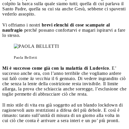
colpito la barca sulla quale siamo tutti; quella di cui parlava il
Santo Padre, quella su cui sta anche Gesù, sebbene ci spaventi
vederlo assopito.
Vi offriamo i nostri
brevi elenchi di cose scampate
al
naufragio
perché possano confortarvi e magari ispirarvi a fare
lo stesso.
Paola Belletti
Mi è successo come già con la malattia di Ludovico
. E’
successo anche ora, con l’anno terribile che vogliamo ardere
sui falò come
la vecchia
il 6 gennaio. Di vedere ingrandito ciò
che senza la lente della costrizione resta invisibile. Il limite
allarga, la prova che schiaccia anche sorregge, l’esclusione che
toglie permette di abbracciare ciò che resta.
Il mio stile di vita era già soggetto ad un blando lockdown di
ragionevoli auto restrizioni a difesa del più debole. E così è
rimasto: tarato sull’unità di misura di un giorno alla volta in
cui ciò che conta è arrivare a sera interi e un po’ più pronti.