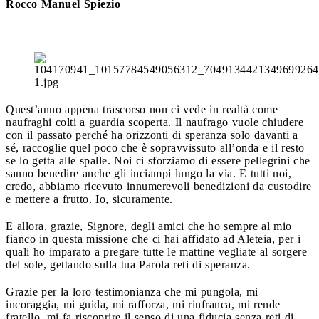
Rocco Manuel Spiezio
Quest’anno appena trascorso non ci vede in realtà come
naufraghi colti a guardia scoperta. Il naufrago vuole chiudere
con il passato perché ha orizzonti di speranza solo davanti a
sé, raccoglie quel poco che è sopravvissuto all’onda e il resto
se lo getta alle spalle. Noi ci sforziamo di essere pellegrini che
sanno benedire anche gli inciampi lungo la via. E tutti noi,
credo, abbiamo ricevuto innumerevoli benedizioni da custodire
e mettere a frutto. Io, sicuramente.
E allora, grazie, Signore, degli amici che ho sempre al mio
fianco in questa missione che ci hai affidato ad Aleteia, per i
quali ho imparato a pregare tutte le mattine vegliate al sorgere
del sole, gettando sulla tua Parola reti di speranza.
Grazie per la loro testimonianza che mi pungola, mi
incoraggia, mi guida, mi rafforza, mi rinfranca, mi rende
fratello, mi fa riscoprire il senso di una fiducia senza reti di