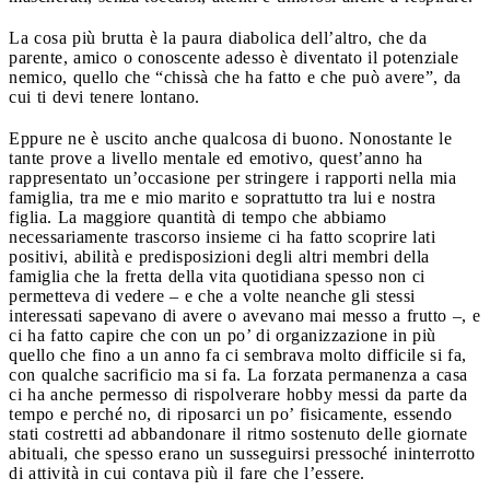
La cosa più brutta è la paura diabolica dell’altro, che da
parente, amico o conoscente adesso è diventato il potenziale
nemico, quello che “chissà che ha fatto e che può avere”, da
cui ti devi tenere lontano.
Eppure ne è uscito anche qualcosa di buono. Nonostante le
tante prove a livello mentale ed emotivo, quest’anno ha
rappresentato un’occasione per stringere i rapporti nella mia
famiglia, tra me e mio marito e soprattutto tra lui e nostra
figlia. La maggiore quantità di tempo che abbiamo
necessariamente trascorso insieme ci ha fatto scoprire lati
positivi, abilità e predisposizioni degli altri membri della
famiglia che la fretta della vita quotidiana spesso non ci
permetteva di vedere – e che a volte neanche gli stessi
interessati sapevano di avere o avevano mai messo a frutto –, e
ci ha fatto capire che con un po’ di organizzazione in più
quello che fino a un anno fa ci sembrava molto difficile si fa,
con qualche sacrificio ma si fa. La forzata permanenza a casa
ci ha anche permesso di rispolverare hobby messi da parte da
tempo e perché no, di riposarci un po’ fisicamente, essendo
stati costretti ad abbandonare il ritmo sostenuto delle giornate
abituali, che spesso erano un susseguirsi pressoché ininterrotto
di attività in cui contava più il fare che l’essere.