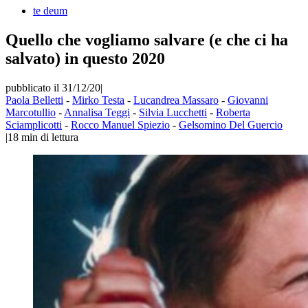
te deum
Quello che vogliamo salvare (e che ci ha
salvato) in questo 2020
pubblicato il 31/12/20
|
Paola Belletti
-
Mirko Testa
-
Lucandrea Massaro
-
Giovanni
Marcotullio
-
Annalisa Teggi
-
Silvia Lucchetti
-
Roberta
Sciamplicotti
-
Rocco Manuel Spiezio
-
Gelsomino Del Guercio
|
18
min di lettura