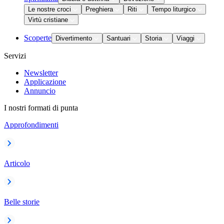
Le nostre croci
Preghiera
Riti
Tempo liturgico
Virtù cristiane
Scoperte
Divertimento
Santuari
Storia
Viaggi
Servizi
Newsletter
Applicazione
Annuncio
I nostri formati di punta
Approfondimenti
Articolo
Belle storie