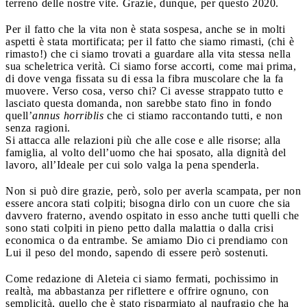
terreno delle nostre vite. Grazie, dunque, per questo 2020.
Per il fatto che la vita non è stata sospesa, anche se in molti
aspetti è stata mortificata; per il fatto che siamo rimasti, (chi è
rimasto!) che ci siamo trovati a guardare alla vita stessa nella
sua scheletrica verità. Ci siamo forse accorti, come mai prima,
di dove venga fissata su di essa la fibra muscolare che la fa
muovere. Verso cosa, verso chi? Ci avesse strappato tutto e
lasciato questa domanda, non sarebbe stato fino in fondo
quell’
annus horriblis
che ci stiamo raccontando tutti, e non
senza ragioni.
Si attacca alle relazioni più che alle cose e alle risorse; alla
famiglia, al volto dell’uomo che hai sposato, alla dignità del
lavoro, all’Ideale per cui solo valga la pena spenderla.
Non si può dire grazie, però, solo per averla scampata, per non
essere ancora stati colpiti; bisogna dirlo con un cuore che sia
davvero fraterno, avendo ospitato in esso anche tutti quelli che
sono stati colpiti in pieno petto dalla malattia o dalla crisi
economica o da entrambe. Se amiamo Dio ci prendiamo con
Lui il peso del mondo, sapendo di essere però sostenuti.
Come redazione di Aleteia ci siamo fermati, pochissimo in
realtà, ma abbastanza per riflettere e offrire ognuno, con
semplicità, quello che è stato risparmiato al naufragio che ha