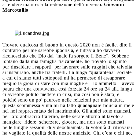
a rendere manifesta la redenzione dell’universo.
Giovanni
Marcotullio
Trovare qualcosa di buono in questo 2020 non è facile, dire il
contrario per me sarebbe ipocrisia, e tuttavia ho davvero
riconosciuto che Dio dal “male fa sorgere il Bene”. Sebbene
lontano dalla mia famiglia fisicamente, ho trovato lo spunto
per rinsaldare i rapporti, per lavorare sulle ruggini che talvolta
si instaurano, anche tra fratelli. La lunga “quarantena” sociale
a cui ci siamo tutti sottoposti mi ha permesso di assaporare
meglio la gioia di stare con mia moglie e – lo ammetto – avevo
paura che una convivenza così forzata 24 ore su 24 alla lunga
ci avrebbe potuto mettere in crisi, ma così non è stato, e
poiché sono un po’ pauroso nelle relazioni per mia natura,
questa scommessa vinta mi ha fatto guadagnare fiducia in me e
nel noi rappresentato dal matrimonio. Gli amici sono mancati,
nel loro abbraccio fraterno, nelle serate attorno al tavolo a
mangiare, ridere, scherzare, giocare, ma non sono mancati
nelle lunghe sessioni di videochiamata, la volontà di ritrovarsi
ha vagliato la qualità delle nostre amicizie. Chi c’era e chi no,