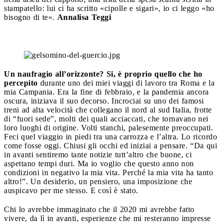
stampatello: lui ci ha scritto «cipolle e sigari», io ci leggo «ho
bisogno di te».
Annalisa Teggi
Un naufragio all’orizzonte? Si, è proprio quello che ho
percepito
durante uno dei miei viaggi di lavoro tra Roma e la
mia Campania. Era la fine di febbraio, e la pandemia ancora
oscura, iniziava il suo decorso. Incrociai su uno dei famosi
treni ad alta velocità che collegano il nord al sud Italia, frotte
di “fuori sede”, molti dei quali acciaccati, che tornavano nei
loro luoghi di origine. Volti stanchi, palesemente preoccupati.
Feci quel viaggio in piedi tra una carrozza e l’altra. Lo ricordo
come fosse oggi. Chiusi gli occhi ed iniziai a pensare. “Da qui
in avanti sentiremo tante notizie tutt’altro che buone, ci
aspettano tempi duri. Ma io voglio che questo anno non
condizioni in negativo la mia vita. Perché la mia vita ha tanto
altro!”. Un desiderio, un pensiero, una imposizione che
auspicavo per me stesso. E così è stato.
Chi lo avrebbe immaginato che il 2020 mi avrebbe fatto
vivere, da lì in avanti, esperienze che mi resteranno impresse