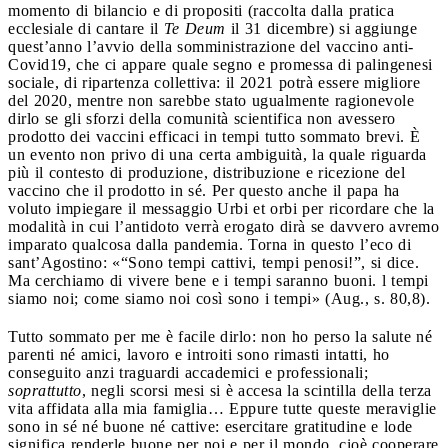
momento di bilancio e di propositi (raccolta dalla pratica
ecclesiale di cantare il
Te Deum
il 31 dicembre) si aggiunge
quest’anno l’avvio della somministrazione del vaccino anti-
Covid19, che ci appare quale segno e promessa di palingenesi
sociale, di ripartenza collettiva: il 2021 potrà essere migliore
del 2020, mentre non sarebbe stato ugualmente ragionevole
dirlo se gli sforzi della comunità scientifica non avessero
prodotto dei vaccini efficaci in tempi tutto sommato brevi. È
un evento non privo di una certa ambiguità, la quale riguarda
più il contesto di produzione, distribuzione e ricezione del
vaccino che il prodotto in sé. Per questo anche il papa ha
voluto impiegare il messaggio
Urbi et orbi
per ricordare che
la
modalità
in cui l’antidoto verrà erogato dirà se davvero avremo
imparato qualcosa dalla pandemia. Torna in questo l’eco di
sant’Agostino: «“Sono tempi cattivi, tempi penosi!”, si dice.
Ma cerchiamo di vivere bene e i tempi saranno buoni. l tempi
siamo noi; come siamo noi così sono i tempi» (Aug.,
s.
80,8).
Tutto sommato per me è facile dirlo: non ho perso la salute né
parenti né amici, lavoro e introiti sono rimasti intatti, ho
conseguito anzi traguardi accademici e professionali;
soprattutto
, negli scorsi mesi si è accesa la scintilla della terza
vita affidata alla mia famiglia… Eppure tutte queste meraviglie
sono in sé né buone né cattive: esercitare gratitudine e lode
significa renderle buone per noi e per il mondo, cioè cooperare