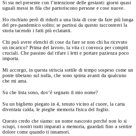
Si sta nel presente con l’intenzione delle gestanti: giorni quasi
uguali messi in fila che partoriscono persone e cose nuove.
Ho rischiato però di ridurli a una lista di cose da fare più lunga
del pre-pandemico solito; se partissi da questo racconterei la
storia tacendo i fatti più eclatanti.
Chi può avere elenchi di cose da fare se non chi ha ricevuto
un incarico? Prima del lavoro, la vita ci convoca per compiti
cruciali. Che passino dal rifare i letti e portare pazienza poco
importa.
Mi accorgo, in questa striscia sottile di tempo sospeso come un
ponte tibetano sul nulla, che sono spinta avanti da qualcuno
che mi ama.
Su che lista sono, dov’è segnato il mio nome?
Su un biglietto piegato in 4, tenuto vicino al cuore, la carta
diventata calda, le pieghe memoria fisica del foglio.
Questo credo che siamo: un nome nascosto perché non lo si
sciupi, i nostri tratti imparati a memoria, guardati fino a sentire
dolore come quando ti innamori.