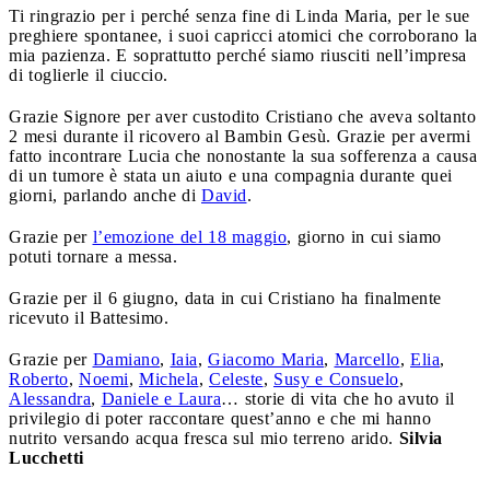
Ti ringrazio per i perché senza fine di Linda Maria, per le sue
preghiere spontanee, i suoi capricci atomici che corroborano la
mia pazienza. E soprattutto perché siamo riusciti nell’impresa
di toglierle il ciuccio.
Grazie Signore per aver custodito Cristiano che aveva soltanto
2 mesi durante il ricovero al Bambin Gesù. Grazie per avermi
fatto incontrare Lucia che nonostante la sua sofferenza a causa
di un tumore è stata un aiuto e una compagnia durante quei
giorni, parlando anche di
David
.
Grazie per
l’emozione del 18 maggio
, giorno in cui siamo
potuti tornare a messa.
Grazie per il 6 giugno, data in cui Cristiano ha finalmente
ricevuto il Battesimo.
Grazie per
Damiano
,
Iaia
,
Giacomo Maria
,
Marcello
,
Elia
,
Roberto
,
Noemi
,
Michela
,
Celeste
,
Susy e Consuelo
,
Alessandra
,
Daniele e Laura
… storie di vita che ho avuto il
privilegio di poter raccontare quest’anno e che mi hanno
nutrito versando acqua fresca sul mio terreno arido.
Silvia
Lucchetti