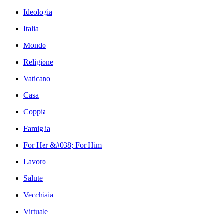
Ideologia
Italia
Mondo
Religione
Vaticano
Casa
Coppia
Famiglia
For Her &#038; For Him
Lavoro
Salute
Vecchiaia
Virtuale