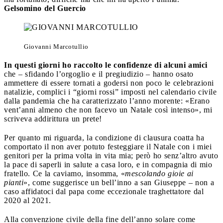
Gelsomino del Guercio
Giovanni Marcotullio
In questi giorni ho raccolto le confidenze di alcuni amici
che – sfidando l’orgoglio e il pregiudizio – hanno osato
ammettere di essere tornati a godersi non poco le celebrazioni
natalizie, complici i “giorni rossi” imposti nel calendario civile
dalla pandemia che ha caratterizzato l’anno morente: «Erano
vent’anni almeno che non facevo un Natale così intenso», mi
scriveva addirittura un prete!
Per quanto mi riguarda, la condizione di clausura coatta ha
comportato il non aver potuto festeggiare il Natale con i miei
genitori per la prima volta in vita mia; però ho senz’altro avuto
la pace di saperli in salute a casa loro, e in compagnia di mio
fratello. Ce la caviamo, insomma, «
mescolando gioie ai
pianti
», come suggerisce un bell’inno a san Giuseppe – non a
caso affidatoci dal papa come eccezionale traghettatore dal
2020 al 2021.
Alla convenzione civile della fine dell’anno solare come