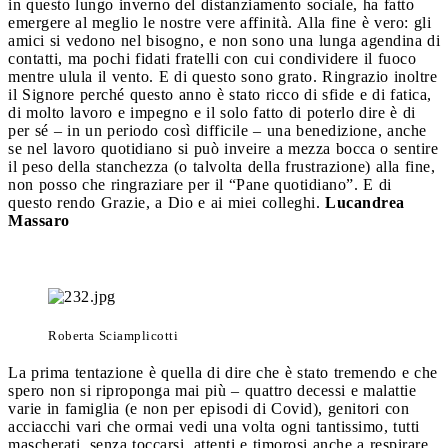
in questo lungo inverno del distanziamento sociale, ha fatto
emergere al meglio le nostre vere affinità. Alla fine è vero: gli
amici si vedono nel bisogno, e non sono una lunga agendina di
contatti, ma pochi fidati fratelli con cui condividere il fuoco
mentre ulula il vento. E di questo sono grato. Ringrazio inoltre
il Signore perché questo anno è stato ricco di sfide e di fatica,
di molto lavoro e impegno e il solo fatto di poterlo dire è di
per sé – in un periodo così difficile – una benedizione, anche
se nel lavoro quotidiano si può inveire a mezza bocca o sentire
il peso della stanchezza (o talvolta della frustrazione) alla fine,
non posso che ringraziare per il “Pane quotidiano”. E di
questo rendo Grazie, a Dio e ai miei colleghi.
Lucandrea
Massaro
Roberta Sciamplicotti
La prima tentazione è quella di dire che è stato tremendo e che
spero non si riproponga mai più – quattro decessi e malattie
varie in famiglia (e non per episodi di Covid), genitori con
acciacchi vari che ormai vedi una volta ogni tantissimo, tutti
mascherati, senza toccarsi, attenti e timorosi anche a respirare.