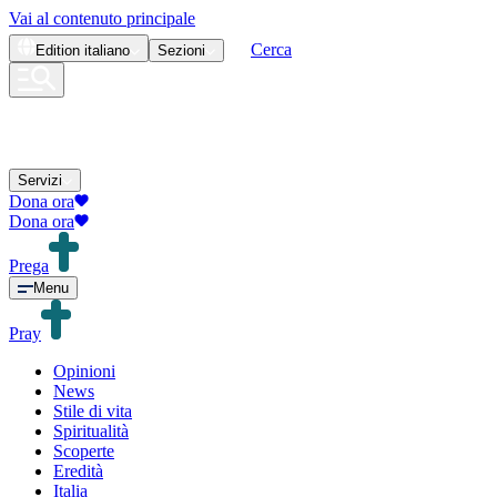
Vai al contenuto principale
Cerca
Edition
italiano
Sezioni
Servizi
Dona ora
Dona ora
Prega
Menu
Pray
Opinioni
News
Stile di vita
Spiritualità
Scoperte
Eredità
Italia