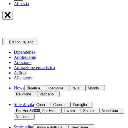
Abbazia
Edition
italiano
Dipendenza
Adolescente
Adozione
Adorazione eucaristica
Affido
Allenatore
News
Bioetica
Ideologia
Italia
Mondo
Religione
Vaticano
Stile di vita
Casa
Coppia
Famiglia
For Her &#038; For Him
Lavoro
Salute
Vecchiaia
Virtuale
Spiritualità
Bibbia e dottrina
Devozione