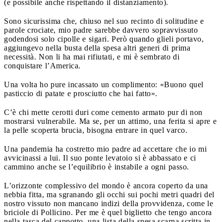
(e possibile anche rispettando il distanziamento).
Sono sicurissima che, chiuso nel suo recinto di solitudine e
parole crociate, mio padre sarebbe davvero sopravvissuto
godendosi solo cipolle e sigari. Però quando glieli portavo,
aggiungevo nella busta della spesa altri generi di prima
necessità. Non li ha mai rifiutati, e mi è sembrato di
conquistare l’America.
Una volta ho pure incassato un complimento: «Buono quel
pasticcio di patate e prosciutto che hai fatto».
C’è chi mette cerotti duri come cemento armato pur di non
mostrarsi vulnerabile. Ma se, per un attimo, una ferita si apre e
la pelle scoperta brucia, bisogna entrare in quel varco.
Una pandemia ha costretto mio padre ad accettare che io mi
avvicinassi a lui. Il suo ponte levatoio si è abbassato e ci
cammino anche se l’equilibrio è instabile a ogni passo.
L’orizzonte complessivo del mondo è ancora coperto da una
nebbia fitta, ma sgranando gli occhi sui pochi metri quadri del
nostro vissuto non mancano indizi della provvidenza, come le
briciole di Pollicino. Per me è quel biglietto che tengo ancora
nella tasca del cappotto, una lista della spesa scarna scritta in