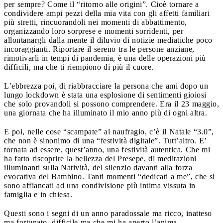
per sempre? Come il “ritorno alle origini”. Cioè tornare a
condividere ampi pezzi della mia vita con gli affetti familiari
più stretti, rincuorandoli nei momenti di abbattimento,
organizzando loro sorprese e momenti sorridenti, per
allontanargli dalla mente il diluvio di notizie mediatiche poco
incoraggianti. Riportare il sereno tra le persone anziane,
rimotivarli in tempi di pandemia, è una delle operazioni più
difficili, ma che ti riempiono di più il cuore.
L’ebbrezza poi, di riabbracciare la persona che ami dopo un
lungo lockdown è stata una esplosione di sentimenti gioiosi
che solo provandoli si possono comprendere. Era il 23 maggio,
una giornata che ha illuminato il mio anno più di ogni altra.
E poi, nelle cose “scampate” al naufragio, c’è il Natale “3.0”,
che non è sinonimo di una “festività digitale”. Tutt’altro. E’
tornata ad essere, quest’anno, una festività autentica. Che mi
ha fatto riscoprire la bellezza del Presepe, di meditazioni
illuminanti sulla Natività, del silenzio davanti alla forza
evocativa del Bambino. Tanti momenti “dedicati a me”, che si
sono affiancati ad una condivisione più intima vissuta in
famiglia e in chiesa.
Questi sono i segni di un anno paradossale ma ricco, inatteso
ma fortunato, difficile ma che mi ha aperto l’anima.