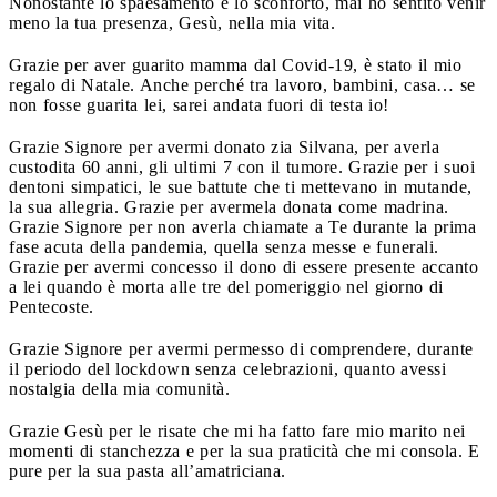
Nonostante lo spaesamento e lo sconforto, mai ho sentito venir
meno la tua presenza, Gesù, nella mia vita.
Grazie per aver guarito mamma dal Covid-19, è stato il mio
regalo di Natale. Anche perché tra lavoro, bambini, casa… se
non fosse guarita lei, sarei andata fuori di testa io!
Grazie Signore per avermi donato zia Silvana, per averla
custodita 60 anni, gli ultimi 7 con il tumore. Grazie per i suoi
dentoni simpatici, le sue battute che ti mettevano in mutande,
la sua allegria. Grazie per avermela donata come madrina.
Grazie Signore per non averla chiamate a Te durante la prima
fase acuta della pandemia, quella senza messe e funerali.
Grazie per avermi concesso il dono di essere presente accanto
a lei quando è morta alle tre del pomeriggio nel giorno di
Pentecoste.
Grazie Signore per avermi permesso di comprendere, durante
il periodo del lockdown senza celebrazioni, quanto avessi
nostalgia della mia comunità.
Grazie Gesù per le risate che mi ha fatto fare mio marito nei
momenti di stanchezza e per la sua praticità che mi consola. E
pure per la sua pasta all’amatriciana.