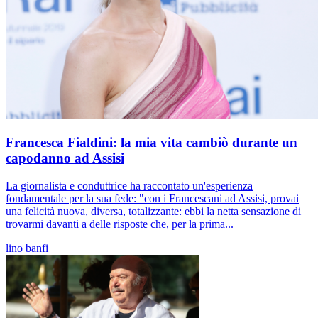
Francesca Fialdini: la mia vita cambiò durante un
capodanno ad Assisi
La giornalista e conduttrice ha raccontato un'esperienza
fondamentale per la sua fede: "con i Francescani ad Assisi, provai
una felicità nuova, diversa, totalizzante: ebbi la netta sensazione di
trovarmi davanti a delle risposte che, per la prima...
lino banfi