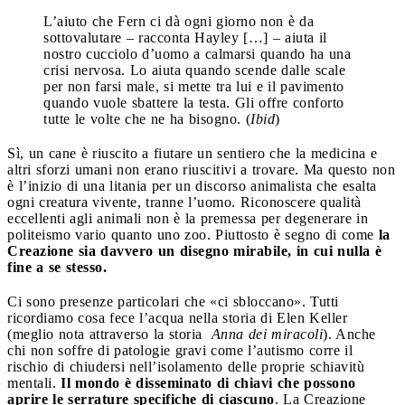
L’aiuto che Fern ci dà ogni giorno non è da
sottovalutare – racconta Hayley […] – aiuta il
nostro cucciolo d’uomo a calmarsi quando ha una
crisi nervosa. Lo aiuta quando scende dalle scale
per non farsi male, si mette tra lui e il pavimento
quando vuole sbattere la testa. Gli offre conforto
tutte le volte che ne ha bisogno. (
Ibid
)
Sì, un cane è riuscito a fiutare un sentiero che la medicina e
altri sforzi umani non erano riuscitivi a trovare. Ma questo non
è l’inizio di una litania per un discorso animalista che esalta
ogni creatura vivente, tranne l’uomo. Riconoscere qualità
eccellenti agli animali non è la premessa per degenerare in
politeismo vario quanto uno zoo. Piuttosto è segno di come
la
Creazione sia davvero un disegno mirabile, in cui nulla è
fine a se stesso.
Ci sono presenze particolari che «ci sbloccano». Tutti
ricordiamo cosa fece l’acqua nella storia di Elen Keller
(meglio nota attraverso la storia
Anna dei miracoli
). Anche
chi non soffre di patologie gravi come l’autismo corre il
rischio di chiudersi nell’isolamento delle proprie schiavitù
mentali.
Il mondo è disseminato di chiavi che possono
aprire le serrature specifiche di ciascuno
. La Creazione