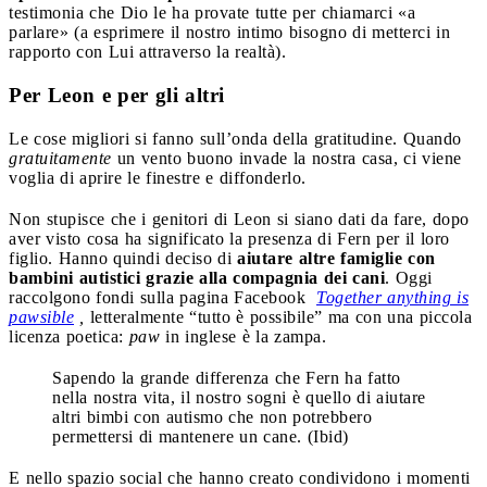
testimonia che Dio le ha provate tutte per chiamarci «a
parlare» (a esprimere il nostro intimo bisogno di metterci in
rapporto con Lui attraverso la realtà).
Per Leon e per gli altri
Le cose migliori si fanno sull’onda della gratitudine. Quando
gratuitamente
un vento buono invade la nostra casa, ci viene
voglia di aprire le finestre e diffonderlo.
Non stupisce che i genitori di Leon si siano dati da fare, dopo
aver visto cosa ha significato la presenza di Fern per il loro
figlio. Hanno quindi deciso di
aiutare altre famiglie con
bambini autistici grazie alla compagnia dei cani
. Oggi
raccolgono fondi sulla pagina Facebook
Together anything is
pawsible
,
letteralmente “tutto è possibile” ma con una piccola
licenza poetica:
paw
in inglese è la zampa.
Sapendo la grande differenza che Fern ha fatto
nella nostra vita, il nostro sogni è quello di aiutare
altri bimbi con autismo che non potrebbero
permettersi di mantenere un cane. (Ibid)
E nello spazio social che hanno creato condividono i momenti