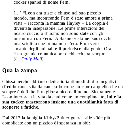
cocker spaniel di nome Fern.
[…] “Leon era triste e chiuso nel suo piccolo
mondo, ma incontrando Fern è stato amore a prima
vista – racconta la mamma Hayley – La coppia è
diventata inseparabile. Le prime interazioni del
nostro cucciolo d’uomo non sono state con gli
umani ma con Fern. Abbiamo visto nei suoi occhi
una scintilla che prima non c’era. È un vero
amante degli animali e li preferisce alla gente. Ora
è un grande comunicatore e chiacchiera sempre”
(da
Daily Mail
)
Qua la zampa
Chissà perché abbiamo dedicato tanti modi di dire negativi
(freddo cane, vita da cani, solo come un cane) a quello che da
sempre è definito il miglior amico dell’uomo. Sicuramente
Leon interpreta la vita da cani come un complimento,
lui e la
sua cocker trascorrono insieme una quotidianità fatta di
scoperte e fatiche.
Dal 2017 la famiglia Kirby-Bulner guarda alle sfide più
complicate con un pizzico di speranza in più: