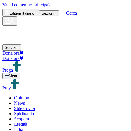
Vai al contenuto principale
Cerca
Edition
italiano
Sezioni
Servizi
Dona ora
Dona ora
Prega
Menu
Pray
Opinioni
News
Stile di vita
Spiritualità
Scoperte
Eredità
Italia