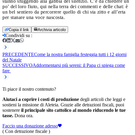
stanno sfuggendo alla gabbia del silenzio. C’è da chiedere un
po’ del loro fiuto, qui nella terra dei commenti e delle chat: è
un bel sentiero da percorrere quello di chi sta zitto e all’erta
per stanare una voce nascosta.
Copia il link
Archivia articolo
Condividi su
:
PRECEDENTE
Come la nostra famiglia festeggia tutti i 12 giorni
del Natale
SUCCESSIVO
Addormentarsi più sereni: il Papa ci spiega come
fare
Ti piace il nostro contenuto?
Aiutaci a coprire i costi di produzione
degli articoli che leggi e
sostieni la missione di Aleteia. Grazie alle detrazioni fiscali, puoi
sostenere
il principale sito cattolico al mondo riducendo le tue
tasse.
Dona ora.
Faccio una donazione adesso
( Con detrazione fiscale )