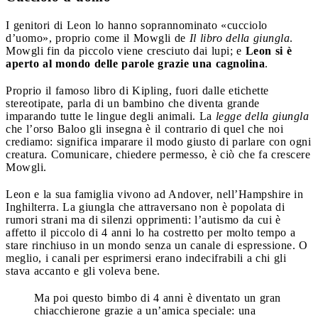
I genitori di Leon lo hanno soprannominato «cucciolo
d’uomo», proprio come il Mowgli de
Il libro della giungla
.
Mowgli fin da piccolo viene cresciuto dai lupi; e
Leon si è
aperto al mondo delle parole grazie una cagnolina
.
Proprio il famoso libro di Kipling, fuori dalle etichette
stereotipate, parla di un bambino che diventa grande
imparando tutte le lingue degli animali. La
legge della giungla
che l’orso Baloo gli insegna è il contrario di quel che noi
crediamo: significa imparare il modo giusto di parlare con ogni
creatura. Comunicare, chiedere permesso, è ciò che fa crescere
Mowgli.
Leon e la sua famiglia vivono ad Andover, nell’Hampshire in
Inghilterra. La giungla che attraversano non è popolata di
rumori strani ma di silenzi opprimenti: l’autismo da cui è
affetto il piccolo di 4 anni lo ha costretto per molto tempo a
stare rinchiuso in un mondo senza un canale di espressione. O
meglio, i canali per esprimersi erano indecifrabili a chi gli
stava accanto e gli voleva bene.
Ma poi questo bimbo di 4 anni è diventato un gran
chiacchierone grazie a un’amica speciale: una