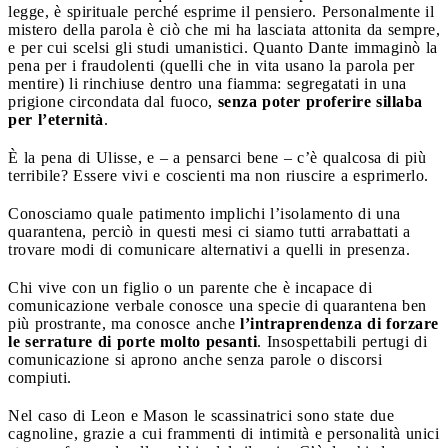
legge, è spirituale perché esprime il pensiero. Personalmente il
mistero della parola è ciò che mi ha lasciata attonita da sempre,
e per cui scelsi gli studi umanistici. Quanto Dante immaginò la
pena per i fraudolenti (quelli che in vita usano la parola per
mentire) li rinchiuse dentro una fiamma: segregatati in una
prigione circondata dal fuoco,
senza poter proferire sillaba
per l’eternità
.
È la pena di Ulisse, e – a pensarci bene – c’è qualcosa di più
terribile? Essere vivi e coscienti ma non riuscire a esprimerlo.
Conosciamo quale patimento implichi l’isolamento di una
quarantena, perciò in questi mesi ci siamo tutti arrabattati a
trovare modi di comunicare alternativi a quelli in presenza.
Chi vive con un figlio o un parente che è incapace di
comunicazione verbale conosce una specie di quarantena ben
più prostrante, ma conosce anche
l’intraprendenza di forzare
le serrature di porte molto pesanti
. Insospettabili pertugi di
comunicazione si aprono anche senza parole o discorsi
compiuti.
Nel caso di Leon e Mason le scassinatrici sono state due
cagnoline, grazie a cui frammenti di intimità e personalità unici