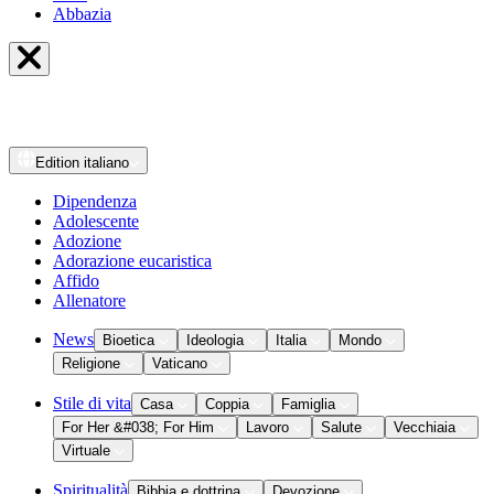
Abbazia
Edition
italiano
Dipendenza
Adolescente
Adozione
Adorazione eucaristica
Affido
Allenatore
News
Bioetica
Ideologia
Italia
Mondo
Religione
Vaticano
Stile di vita
Casa
Coppia
Famiglia
For Her &#038; For Him
Lavoro
Salute
Vecchiaia
Virtuale
Spiritualità
Bibbia e dottrina
Devozione