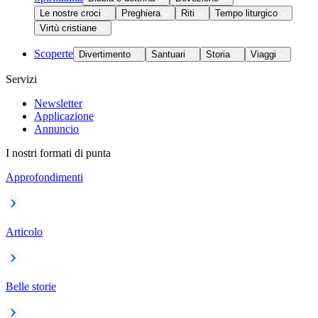
Le nostre croci
Preghiera
Riti
Tempo liturgico
Virtù cristiane
Scoperte
Divertimento
Santuari
Storia
Viaggi
Servizi
Newsletter
Applicazione
Annuncio
I nostri formati di punta
Approfondimenti
Articolo
Belle storie