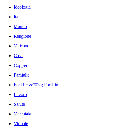
Ideologia
Italia
Mondo
Religione
Vaticano
Casa
Coppia
Famiglia
For Her &#038; For Him
Lavoro
Salute
Vecchiaia
Virtuale