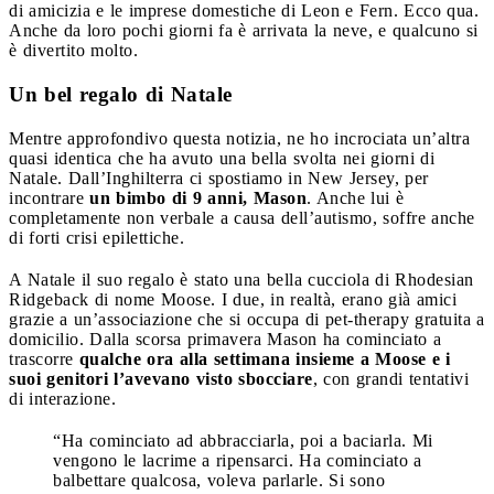
di amicizia e le imprese domestiche di Leon e Fern. Ecco qua.
Anche da loro pochi giorni fa è arrivata la neve, e qualcuno si
è divertito molto.
Un bel regalo di Natale
Mentre approfondivo questa notizia, ne ho incrociata un’altra
quasi identica che ha avuto una bella svolta nei giorni di
Natale. Dall’Inghilterra ci spostiamo in New Jersey, per
incontrare
un bimbo di 9 anni, Mason
. Anche lui è
completamente non verbale a causa dell’autismo, soffre anche
di forti crisi epilettiche.
A Natale il suo regalo è stato una bella cucciola di Rhodesian
Ridgeback di nome Moose. I due, in realtà, erano già amici
grazie a un’associazione che si occupa di pet-therapy gratuita a
domicilio. Dalla scorsa primavera Mason ha cominciato a
trascorre
qualche ora alla settimana insieme a Moose e i
suoi genitori l’avevano visto sbocciare
, con grandi tentativi
di interazione.
“Ha cominciato ad abbracciarla, poi a baciarla. Mi
vengono le lacrime a ripensarci. Ha cominciato a
balbettare qualcosa, voleva parlarle. Si sono