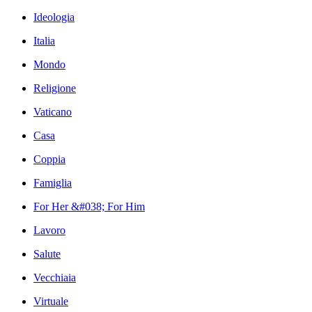
Ideologia
Italia
Mondo
Religione
Vaticano
Casa
Coppia
Famiglia
For Her &#038; For Him
Lavoro
Salute
Vecchiaia
Virtuale