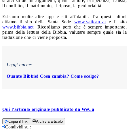
stralci su alcuni argomenti, quali l’amore, la speranza, l’ansia,
il conflitto, il matrimonio, il riposo, la genitorialità.
Esistono molte altre app e siti affidabili. Tra questi ultimi
citiamo il sito della Santa Sede
www.vatican.va
e il sito
www.bibbia.net
. Ricordiamo però che è sempre importante,
prima della lettura della Bibbia, valutare sempre quale sia la
traduzione che ci viene proposta.
Leggi anche:
Quante Bibbie! Cosa cambia? Come scelgo?
Qui l’articolo originale pubblicato da WeCa
Copia il link
Archivia articolo
Condividi su
: