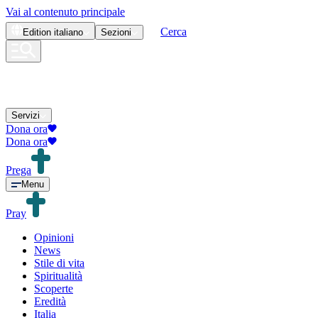
Vai al contenuto principale
Cerca
Edition
italiano
Sezioni
Servizi
Dona ora
Dona ora
Prega
Menu
Pray
Opinioni
News
Stile di vita
Spiritualità
Scoperte
Eredità
Italia