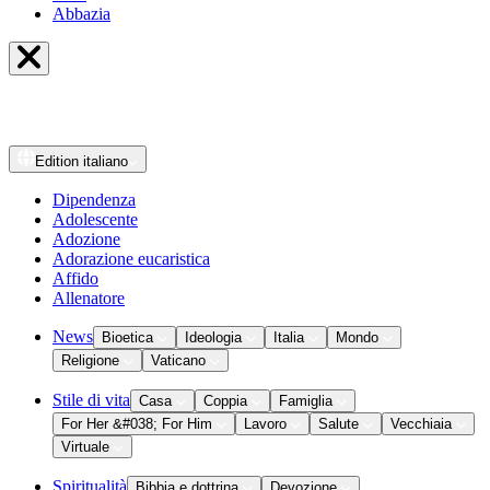
Abbazia
Edition
italiano
Dipendenza
Adolescente
Adozione
Adorazione eucaristica
Affido
Allenatore
News
Bioetica
Ideologia
Italia
Mondo
Religione
Vaticano
Stile di vita
Casa
Coppia
Famiglia
For Her &#038; For Him
Lavoro
Salute
Vecchiaia
Virtuale
Spiritualità
Bibbia e dottrina
Devozione