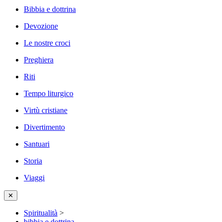
Bibbia e dottrina
Devozione
Le nostre croci
Preghiera
Riti
Tempo liturgico
Virtù cristiane
Divertimento
Santuari
Storia
Viaggi
✕
Spiritualità
>
bibbia e dottrina