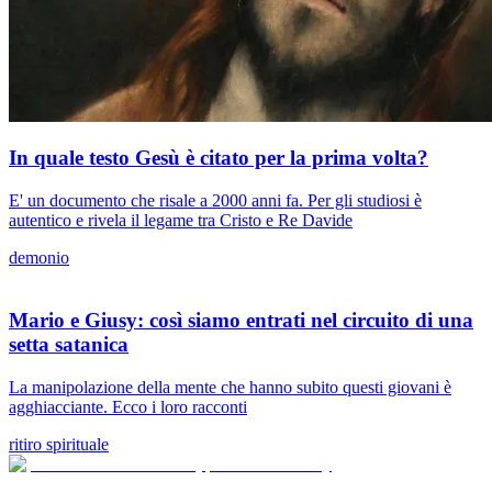
In quale testo Gesù è citato per la prima volta?
E' un documento che risale a 2000 anni fa. Per gli studiosi è
autentico e rivela il legame tra Cristo e Re Davide
demonio
Mario e Giusy: così siamo entrati nel circuito di una
setta satanica
La manipolazione della mente che hanno subito questi giovani è
agghiacciante. Ecco i loro racconti
ritiro spirituale