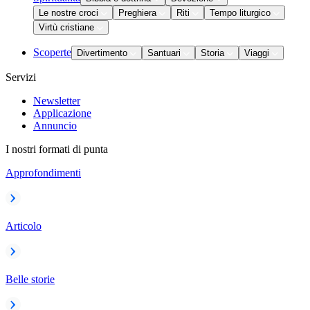
Le nostre croci
Preghiera
Riti
Tempo liturgico
Virtù cristiane
Scoperte
Divertimento
Santuari
Storia
Viaggi
Servizi
Newsletter
Applicazione
Annuncio
I nostri formati di punta
Approfondimenti
Articolo
Belle storie