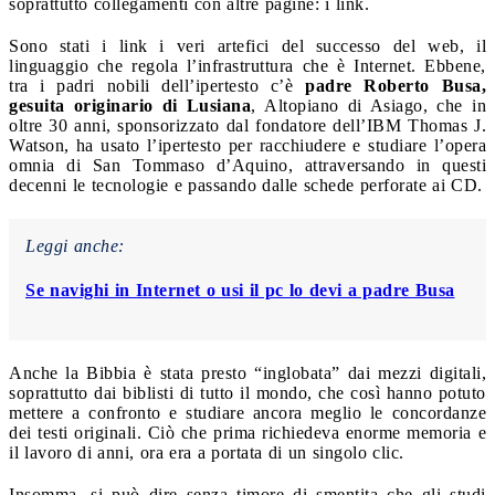
soprattutto collegamenti con altre pagine: i link.
Sono stati i link i veri artefici del successo del web, il
linguaggio che regola l’infrastruttura che è Internet. Ebbene,
tra i padri nobili dell’ipertesto c’è
padre Roberto Busa,
gesuita originario di Lusiana
, Altopiano di Asiago, che in
oltre 30 anni, sponsorizzato dal fondatore dell’IBM Thomas J.
Watson, ha usato l’ipertesto per racchiudere e studiare l’opera
omnia di San Tommaso d’Aquino, attraversando in questi
decenni le tecnologie e passando dalle schede perforate ai CD.
Leggi anche:
Se navighi in Internet o usi il pc lo devi a padre Busa
Anche la Bibbia è stata presto “inglobata” dai mezzi digitali,
soprattutto dai biblisti di tutto il mondo, che così hanno potuto
mettere a confronto e studiare ancora meglio le concordanze
dei testi originali. Ciò che prima richiedeva enorme memoria e
il lavoro di anni, ora era a portata di un singolo clic.
Insomma, si può dire senza timore di smentita che gli studi