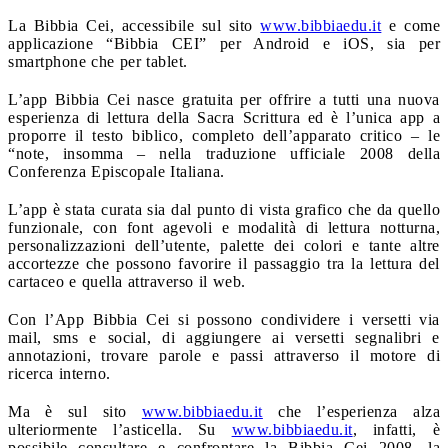
La Bibbia Cei, accessibile sul sito
www.bibbiaedu.it
e come
applicazione “Bibbia CEI” per Android e iOS, sia per
smartphone che per tablet.
L’app Bibbia Cei nasce gratuita per offrire a tutti una nuova
esperienza di lettura della Sacra Scrittura ed è l’unica app a
proporre il testo biblico, completo dell’apparato critico – le
“note, insomma – nella traduzione ufficiale 2008 della
Conferenza Episcopale Italiana.
L’app è stata curata sia dal punto di vista grafico che da quello
funzionale, con font agevoli e modalità di lettura notturna,
personalizzazioni dell’utente, palette dei colori e tante altre
accortezze che possono favorire il passaggio tra la lettura del
cartaceo e quella attraverso il web.
Con l’App Bibbia Cei si possono condividere i versetti via
mail, sms e social, di aggiungere ai versetti segnalibri e
annotazioni, trovare parole e passi attraverso il motore di
ricerca interno.
Ma è sul sito
www.bibbiaedu.it
che l’esperienza alza
ulteriormente l’asticella. Su
www.bibbiaedu.it
, infatti, è
possibile consultare e confrontare la Bibbia Cei 2008, la