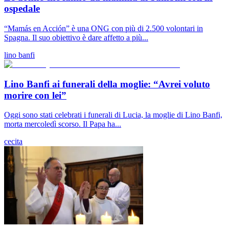
ospedale
“Mamás en Acción” è una ONG con più di 2.500 volontari in
Spagna. Il suo obiettivo è dare affetto a più...
lino banfi
Lino Banfi ai funerali della moglie: “Avrei voluto
morire con lei”
Oggi sono stati celebrati i funerali di Lucia, la moglie di Lino Banfi,
morta mercoledì scorso. Il Papa ha...
cecita