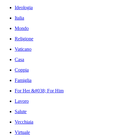
Ideologia
Italia
Mondo
Religione
Vaticano
Casa
Coppia
Famiglia
For Her &#038; For Him
Lavoro
Salute
Vecchiaia
Virtuale