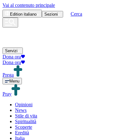
Vai al contenuto principale
Cerca
Edition
italiano
Sezioni
Servizi
Dona ora
Dona ora
Prega
Menu
Pray
Opinioni
News
Stile di vita
Spiritualità
Scoperte
Eredità
Italia