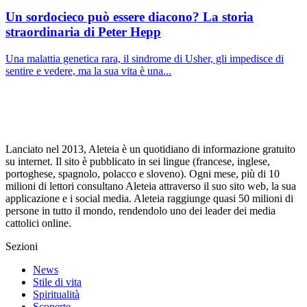
Un sordocieco può essere diacono? La storia
straordinaria di Peter Hepp
Una malattia genetica rara, il sindrome di Usher, gli impedisce di
sentire e vedere, ma la sua vita è una...
Lanciato nel 2013, Aleteia è un quotidiano di informazione gratuito
su internet. Il sito è pubblicato in sei lingue (francese, inglese,
portoghese, spagnolo, polacco e sloveno). Ogni mese, più di 10
milioni di lettori consultano Aleteia attraverso il suo sito web, la sua
applicazione e i social media. Aleteia raggiunge quasi 50 milioni di
persone in tutto il mondo, rendendolo uno dei leader dei media
cattolici online.
Sezioni
News
Stile di vita
Spiritualità
Scoperte