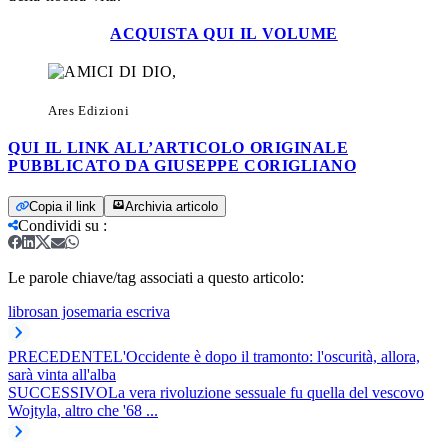
ACQUISTA QUI IL VOLUME
Ares Edizioni
QUI IL LINK ALL’ARTICOLO ORIGINALE
PUBBLICATO DA GIUSEPPE CORIGLIANO
Copia il link
Archivia articolo
Condividi su
:
Le parole chiave/tag associati a questo articolo:
libro
san josemaria escriva
PRECEDENTE
L'Occidente è dopo il tramonto: l'oscurità, allora,
sarà vinta all'alba
SUCCESSIVO
La vera rivoluzione sessuale fu quella del vescovo
Wojtyla, altro che '68 ...