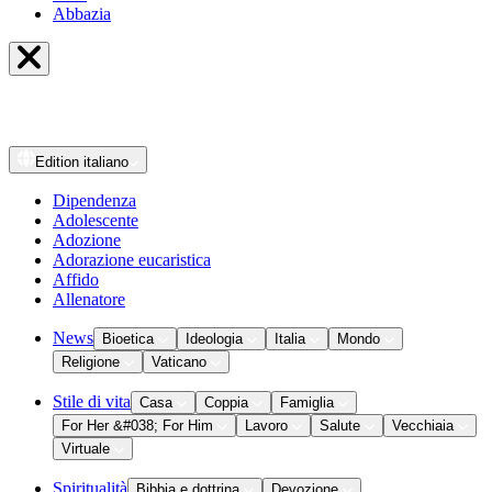
Abbazia
Edition
italiano
Dipendenza
Adolescente
Adozione
Adorazione eucaristica
Affido
Allenatore
News
Bioetica
Ideologia
Italia
Mondo
Religione
Vaticano
Stile di vita
Casa
Coppia
Famiglia
For Her &#038; For Him
Lavoro
Salute
Vecchiaia
Virtuale
Spiritualità
Bibbia e dottrina
Devozione