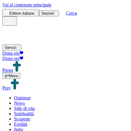
Vai al contenuto principale
Cerca
Edition
italiano
Sezioni
Servizi
Dona ora
Dona ora
Prega
Menu
Pray
Opinioni
News
Stile di vita
Spiritualità
Scoperte
Eredità
Italia