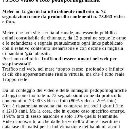
Meter
in 12 giorni ha ufficialmente inoltrato n. 72
segnalazioni come da protocollo contenenti n. 73.963 video
e foto.
Meter, che non si è iscritta al canale, ma essendo pubblico
quindi consultabile da chiunque, da 12 giorni ne segue le orme
e le nefandezze e segnala puntualmente ogni links pubblicato
con il relativo contenuto inenarrabile e con decine di migliaia
di bambini ‘già’ abusati.
Possiamo definirlo ‘
traffico di essere umani nel web per
scopi sessuali
’.
Traffico nel web, nel mare ‘troppo esteso, profondo e infinito’
di ciò che apparentemente risulta virtuale, ma che è tutto reale.
Troppo reale.
Da un conteggio dei video e delle immagini pedopornografiche
ad oggi sono inoltrate n. 72 segnalazioni come da protocollo
contenenti n. 73.963 video e foto (80% video e 20% foto).
Non è risparmiata nessuna età, compresa tra pochi giorni fino
a 12/13 anni. Ma la cosa, che in questo caso specifico emerge,
il 90% tutti di sesso maschile e solo 10% quello femminile.
Video conosciuti, anche dalle forze dell’ordine e inseriti nei
database di analisi per la individuazione dei bambini: alcuni