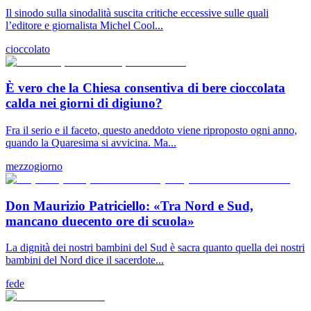
Il sinodo sulla sinodalità suscita critiche eccessive sulle quali
l’editore e giornalista Michel Cool...
cioccolato
È vero che la Chiesa consentiva di bere cioccolata
calda nei giorni di digiuno?
Fra il serio e il faceto, questo aneddoto viene riproposto ogni anno,
quando la Quaresima si avvicina. Ma...
mezzogiorno
Don Maurizio Patriciello: «Tra Nord e Sud,
mancano duecento ore di scuola»
La dignità dei nostri bambini del Sud è sacra quanto quella dei nostri
bambini del Nord dice il sacerdote...
fede