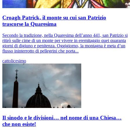
Croagh Patrick, il monte su cui san Patrizio
trascorse la Quaresima
Secondo la tradizione, nella Quaresima dell’anno 441, san Patrizio si
ritirò sulle cime di un monte per vivere in eremitaggio quei quaranta
giorni di digiuno e penitenza. Oggigiorno, la montagna è meta d’un
flusso ininterrotto di pellegrini che porta...
cattolicesimo
Il sinodo e le divisioni… nel nome di una Chiesa…
che non esiste!