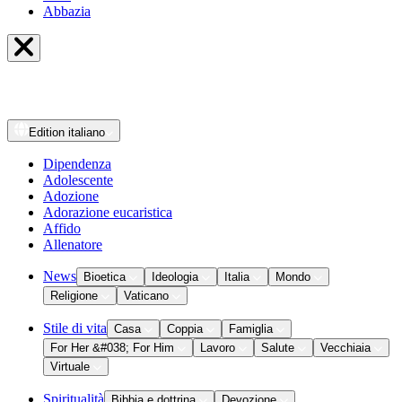
Abbazia
Edition
italiano
Dipendenza
Adolescente
Adozione
Adorazione eucaristica
Affido
Allenatore
News
Bioetica
Ideologia
Italia
Mondo
Religione
Vaticano
Stile di vita
Casa
Coppia
Famiglia
For Her &#038; For Him
Lavoro
Salute
Vecchiaia
Virtuale
Spiritualità
Bibbia e dottrina
Devozione