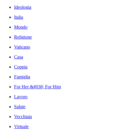
Ideologia
Italia
Mondo
Religione
Vaticano
Casa
Coppia
Famiglia
For Her &#038; For Him
Lavoro
Salute
Vecchiaia
Virtuale