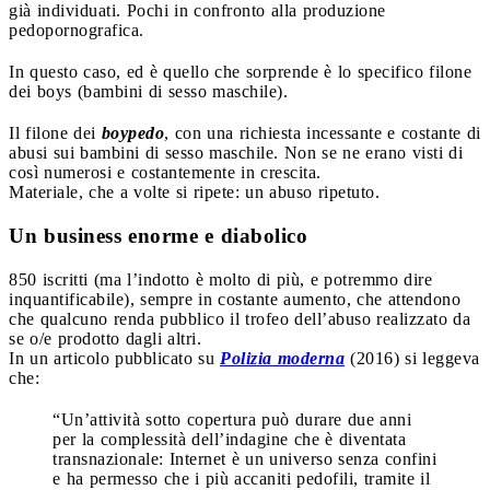
già individuati. Pochi in confronto alla produzione
pedopornografica.
In questo caso, ed è quello che sorprende è lo specifico filone
dei boys (bambini di sesso maschile).
Il filone dei
boypedo
, con una richiesta incessante e costante di
abusi sui bambini di sesso maschile. Non se ne erano visti di
così numerosi e costantemente in crescita.
Materiale, che a volte si ripete: un abuso ripetuto.
Un business enorme e diabolico
850 iscritti (ma l’indotto è molto di più, e potremmo dire
inquantificabile), sempre in costante aumento, che attendono
che qualcuno renda pubblico il trofeo dell’abuso realizzato da
se o/e prodotto dagli altri.
In un articolo pubblicato su
Polizia moderna
(2016) si leggeva
che:
“Un’attività sotto copertura può durare due anni
per la complessità dell’indagine che è diventata
transnazionale: Internet è un universo senza confini
e ha permesso che i più accaniti pedofili, tramite il