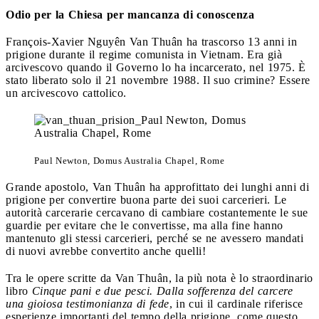
Odio per la Chiesa per mancanza di conoscenza
François-Xavier Nguyên Van Thuân ha trascorso 13 anni in
prigione durante il regime comunista in Vietnam. Era già
arcivescovo quando il Governo lo ha incarcerato, nel 1975. È
stato liberato solo il 21 novembre 1988. Il suo crimine? Essere
un arcivescovo cattolico.
Paul Newton, Domus Australia Chapel, Rome
Grande apostolo, Van Thuân ha approfittato dei lunghi anni di
prigione per convertire buona parte dei suoi carcerieri. Le
autorità carcerarie cercavano di cambiare costantemente le sue
guardie per evitare che le convertisse, ma alla fine hanno
mantenuto gli stessi carcerieri, perché se ne avessero mandati
di nuovi avrebbe convertito anche quelli!
Tra le opere scritte da Van Thuân, la più nota è lo straordinario
libro
Cinque pani e due pesci. Dalla sofferenza del carcere
una gioiosa testimonianza di fede
, in cui il cardinale riferisce
esperienze importanti del tempo della prigione, come questo