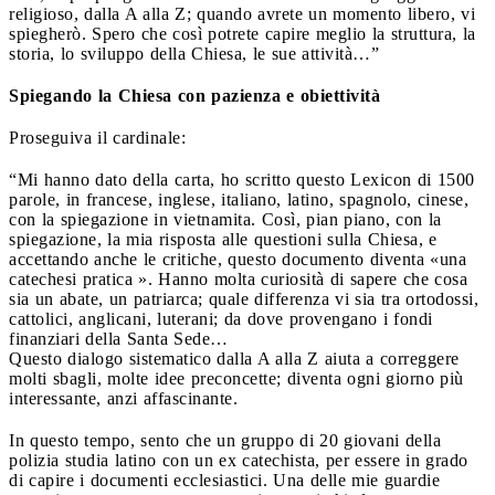
religioso, dalla A alla Z; quando avrete un momento libero, vi
spiegherò. Spero che così potrete capire meglio la struttura, la
storia, lo sviluppo della Chiesa, le sue attività…”
Spiegando la Chiesa con pazienza e obiettività
Proseguiva il cardinale:
“Mi hanno dato della carta, ho scritto questo Lexicon di 1500
parole, in francese, inglese, italiano, latino, spagnolo, cinese,
con la spiegazione in vietnamita. Così, pian piano, con la
spiegazione, la mia risposta alle questioni sulla Chiesa, e
accettando anche le critiche, questo documento diventa «una
catechesi pratica ». Hanno molta curiosità di sapere che cosa
sia un abate, un patriarca; quale differenza vi sia tra ortodossi,
cattolici, anglicani, luterani; da dove provengano i fondi
finanziari della Santa Sede…
Questo dialogo sistematico dalla A alla Z aiuta a correggere
molti sbagli, molte idee preconcette; diventa ogni giorno più
interessante, anzi affascinante.
In questo tempo, sento che un gruppo di 20 giovani della
polizia studia latino con un ex catechista, per essere in grado
di capire i documenti ecclesiastici. Una delle mie guardie