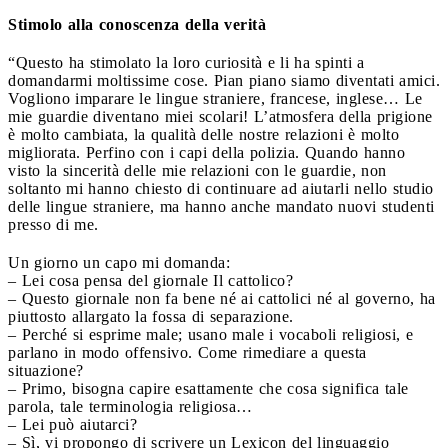
Stimolo alla conoscenza della verità
“Questo ha stimolato la loro curiosità e li ha spinti a
domandarmi moltissime cose. Pian piano siamo diventati amici.
Vogliono imparare le lingue straniere, francese, inglese… Le
mie guardie diventano miei scolari! L’atmosfera della prigione
è molto cambiata, la qualità delle nostre relazioni è molto
migliorata. Perfino con i capi della polizia. Quando hanno
visto la sincerità delle mie relazioni con le guardie, non
soltanto mi hanno chiesto di continuare ad aiutarli nello studio
delle lingue straniere, ma hanno anche mandato nuovi studenti
presso di me.
Un giorno un capo mi domanda:
– Lei cosa pensa del giornale Il cattolico?
– Questo giornale non fa bene né ai cattolici né al governo, ha
piuttosto allargato la fossa di separazione.
– Perché si esprime male; usano male i vocaboli religiosi, e
parlano in modo offensivo. Come rimediare a questa
situazione?
– Primo, bisogna capire esattamente che cosa significa tale
parola, tale terminologia religiosa…
– Lei può aiutarci?
– Sì, vi propongo di scrivere un Lexicon del linguaggio