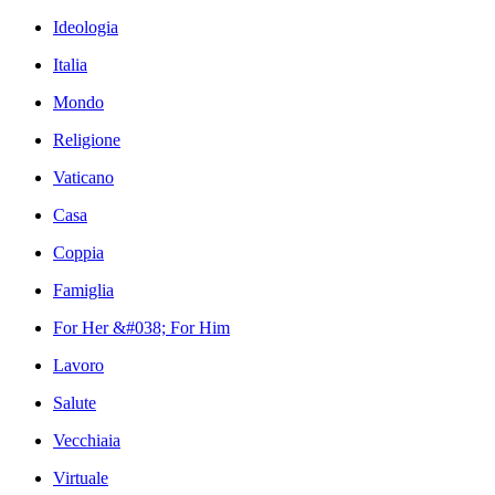
Ideologia
Italia
Mondo
Religione
Vaticano
Casa
Coppia
Famiglia
For Her &#038; For Him
Lavoro
Salute
Vecchiaia
Virtuale