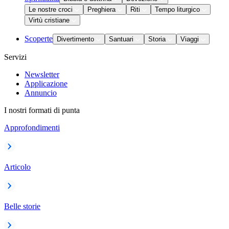
Le nostre croci
Preghiera
Riti
Tempo liturgico
Virtù cristiane
Scoperte
Divertimento
Santuari
Storia
Viaggi
Servizi
Newsletter
Applicazione
Annuncio
I nostri formati di punta
Approfondimenti
Articolo
Belle storie