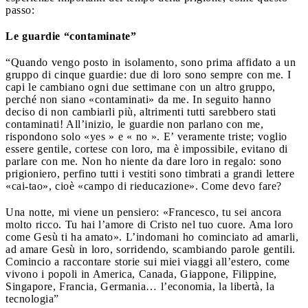
passo:
Le guardie “contaminate”
“Quando vengo posto in isolamento, sono prima affidato a un
gruppo di cinque guardie: due di loro sono sempre con me. I
capi le cambiano ogni due settimane con un altro gruppo,
perché non siano «contaminati» da me. In seguito hanno
deciso di non cambiarli più, altrimenti tutti sarebbero stati
contaminati! All’inizio, le guardie non parlano con me,
rispondono solo «yes » e « no ». E’ veramente triste; voglio
essere gentile, cortese con loro, ma è impossibile, evitano di
parlare con me. Non ho niente da dare loro in regalo: sono
prigioniero, perfino tutti i vestiti sono timbrati a grandi lettere
«cai-tao», cioè «campo di rieducazione». Come devo fare?
Una notte, mi viene un pensiero: «Francesco, tu sei ancora
molto ricco. Tu hai l’amore di Cristo nel tuo cuore. Ama loro
come Gesù ti ha amato». L’indomani ho cominciato ad amarli,
ad amare Gesù in loro, sorridendo, scambiando parole gentili.
Comincio a raccontare storie sui miei viaggi all’estero, come
vivono i popoli in America, Canada, Giappone, Filippine,
Singapore, Francia, Germania… l’economia, la libertà, la
tecnologia”