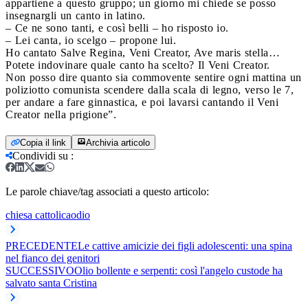
appartiene a questo gruppo; un giorno mi chiede se posso
insegnargli un canto in latino.
– Ce ne sono tanti, e così belli – ho risposto io.
– Lei canta, io scelgo – propone lui.
Ho cantato Salve Regina, Veni Creator, Ave maris stella…
Potete indovinare quale canto ha scelto? Il Veni Creator.
Non posso dire quanto sia commovente sentire ogni mattina un
poliziotto comunista scendere dalla scala di legno, verso le 7,
per andare a fare ginnastica, e poi lavarsi cantando il Veni
Creator nella prigione”.
Copia il link
Archivia articolo
Condividi su
:
Le parole chiave/tag associati a questo articolo:
chiesa cattolica
odio
PRECEDENTE
Le cattive amicizie dei figli adolescenti: una spina
nel fianco dei genitori
SUCCESSIVO
Olio bollente e serpenti: così l'angelo custode ha
salvato santa Cristina