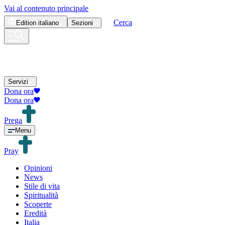
Vai al contenuto principale
Cerca
Edition
italiano
Sezioni
Servizi
Dona ora
Dona ora
Prega
Menu
Pray
Opinioni
News
Stile di vita
Spiritualità
Scoperte
Eredità
Italia