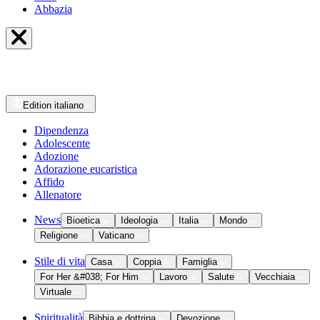
Abbazia
Edition
italiano
Dipendenza
Adolescente
Adozione
Adorazione eucaristica
Affido
Allenatore
News
Bioetica
Ideologia
Italia
Mondo
Religione
Vaticano
Stile di vita
Casa
Coppia
Famiglia
For Her &#038; For Him
Lavoro
Salute
Vecchiaia
Virtuale
Spiritualità
Bibbia e dottrina
Devozione