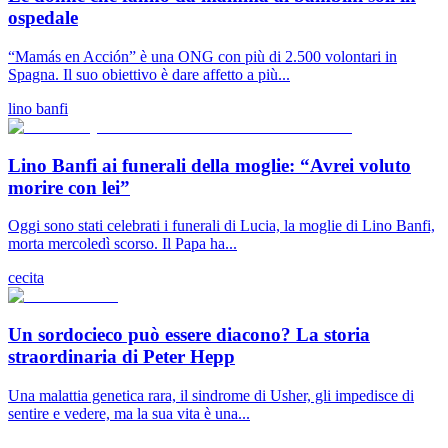
ospedale
“Mamás en Acción” è una ONG con più di 2.500 volontari in
Spagna. Il suo obiettivo è dare affetto a più...
lino banfi
Lino Banfi ai funerali della moglie: “Avrei voluto
morire con lei”
Oggi sono stati celebrati i funerali di Lucia, la moglie di Lino Banfi,
morta mercoledì scorso. Il Papa ha...
cecita
Un sordocieco può essere diacono? La storia
straordinaria di Peter Hepp
Una malattia genetica rara, il sindrome di Usher, gli impedisce di
sentire e vedere, ma la sua vita è una...