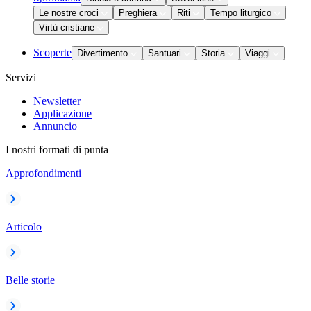
Le nostre croci
Preghiera
Riti
Tempo liturgico
Virtù cristiane
Scoperte
Divertimento
Santuari
Storia
Viaggi
Servizi
Newsletter
Applicazione
Annuncio
I nostri formati di punta
Approfondimenti
Articolo
Belle storie