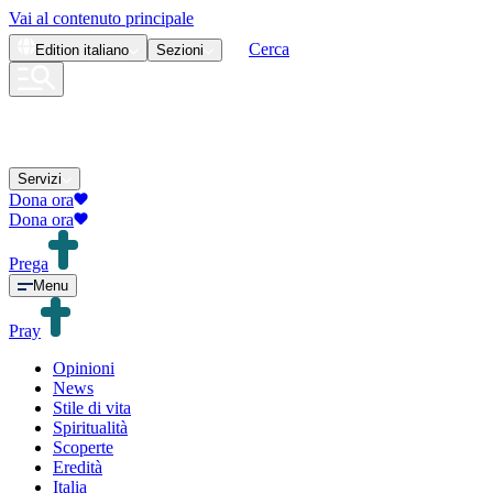
Vai al contenuto principale
Cerca
Edition
italiano
Sezioni
Servizi
Dona ora
Dona ora
Prega
Menu
Pray
Opinioni
News
Stile di vita
Spiritualità
Scoperte
Eredità
Italia