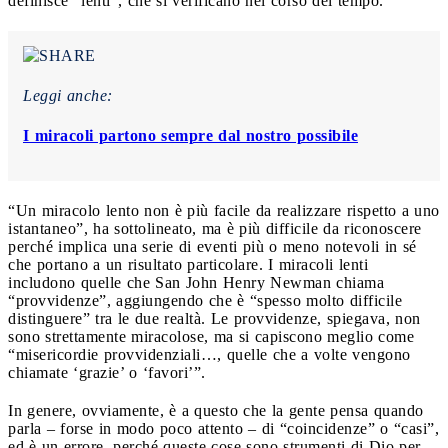
definisce “lenti”, che si verificano nel corso del tempo.
Leggi anche:
I miracoli partono sempre dal nostro possibile
“Un miracolo lento non è più facile da realizzare rispetto a uno
istantaneo”, ha sottolineato, ma è più difficile da riconoscere
perché implica una serie di eventi più o meno notevoli in sé
che portano a un risultato particolare. I miracoli lenti
includono quelle che San John Henry Newman chiama
“provvidenze”, aggiungendo che è “spesso molto difficile
distinguere” tra le due realtà. Le provvidenze, spiegava, non
sono strettamente miracolose, ma si capiscono meglio come
“misericordie provvidenziali…, quelle che a volte vengono
chiamate ‘grazie’ o ‘favori’”.
In genere, ovviamente, è a questo che la gente pensa quando
parla – forse in modo poco attento – di “coincidenze” o “casi”,
ed è un errore, perché queste cose sono strumenti di Dio per