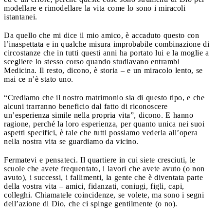
modellare e rimodellare la vita come lo sono i miracoli
istantanei.
Da quello che mi dice il mio amico, è accaduto questo con
l’inaspettata e in qualche misura improbabile combinazione di
circostanze che in tutti questi anni ha portato lui e la moglie a
scegliere lo stesso corso quando studiavano entrambi
Medicina. Il resto, dicono, è storia – e un miracolo lento, se
mai ce n’è stato uno.
“Crediamo che il nostro matrimonio sia di questo tipo, e che
alcuni trarranno beneficio dal fatto di riconoscere
un’esperienza simile nella propria vita”, dicono. E hanno
ragione, perché la loro esperienza, per quanto unica nei suoi
aspetti specifici, è tale che tutti possiamo vederla all’opera
nella nostra vita se guardiamo da vicino.
Fermatevi e pensateci. Il quartiere in cui siete cresciuti, le
scuole che avete frequentato, i lavori che avete avuto (o non
avuto), i successi, i fallimenti, la gente che è diventata parte
della vostra vita – amici, fidanzati, coniugi, figli, capi,
colleghi. Chiamatele coincidenze, se volete, ma sono i segni
dell’azione di Dio, che ci spinge gentilmente (o no).