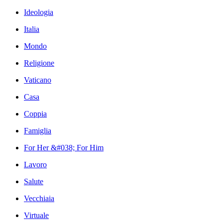
Ideologia
Italia
Mondo
Religione
Vaticano
Casa
Coppia
Famiglia
For Her &#038; For Him
Lavoro
Salute
Vecchiaia
Virtuale