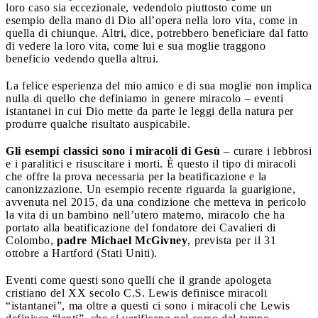
loro caso sia eccezionale, vedendolo piuttosto come un
esempio della mano di Dio all’opera nella loro vita, come in
quella di chiunque. Altri, dice, potrebbero beneficiare dal fatto
di vedere la loro vita, come lui e sua moglie traggono
beneficio vedendo quella altrui.
La felice esperienza del mio amico e di sua moglie non implica
nulla di quello che definiamo in genere miracolo – eventi
istantanei in cui Dio mette da parte le leggi della natura per
produrre qualche risultato auspicabile.
Gli esempi classici sono i miracoli di Gesù
– curare i lebbrosi
e i paralitici e risuscitare i morti. È questo il tipo di miracoli
che offre la prova necessaria per la beatificazione e la
canonizzazione. Un esempio recente riguarda la guarigione,
avvenuta nel 2015, da una condizione che metteva in pericolo
la vita di un bambino nell’utero materno, miracolo che ha
portato alla beatificazione del fondatore dei Cavalieri di
Colombo,
padre Michael McGivney
, prevista per il 31
ottobre a Hartford (Stati Uniti).
Eventi come questi sono quelli che il grande apologeta
cristiano del XX secolo C.S. Lewis definisce miracoli
“istantanei”, ma oltre a questi ci sono i miracoli che Lewis