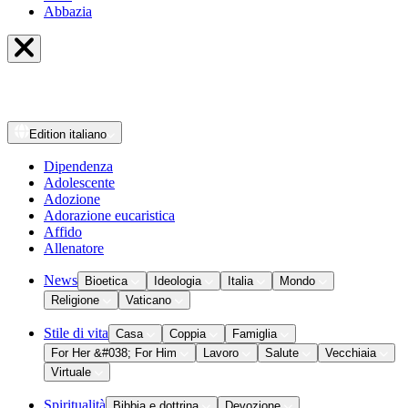
Abbazia
Edition
italiano
Dipendenza
Adolescente
Adozione
Adorazione eucaristica
Affido
Allenatore
News
Bioetica
Ideologia
Italia
Mondo
Religione
Vaticano
Stile di vita
Casa
Coppia
Famiglia
For Her &#038; For Him
Lavoro
Salute
Vecchiaia
Virtuale
Spiritualità
Bibbia e dottrina
Devozione