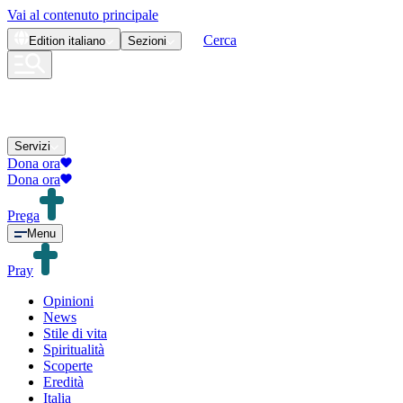
Vai al contenuto principale
Cerca
Edition
italiano
Sezioni
Servizi
Dona ora
Dona ora
Prega
Menu
Pray
Opinioni
News
Stile di vita
Spiritualità
Scoperte
Eredità
Italia