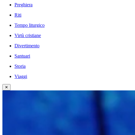
Preghiera
Riti
Tempo liturgico
Virtù cristiane
Divertimento
Santuari
Storia
Viaggi
✕