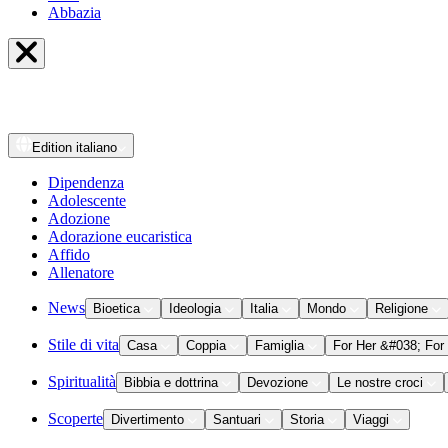
Abbazia
Edition
italiano
Dipendenza
Adolescente
Adozione
Adorazione eucaristica
Affido
Allenatore
News
Bioetica
Ideologia
Italia
Mondo
Religione
Stile di vita
Casa
Coppia
Famiglia
For Her &#038; For
Spiritualità
Bibbia e dottrina
Devozione
Le nostre croci
Scoperte
Divertimento
Santuari
Storia
Viaggi