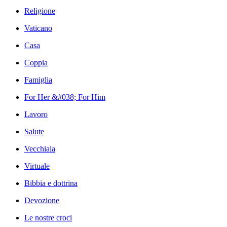
Religione
Vaticano
Casa
Coppia
Famiglia
For Her &#038; For Him
Lavoro
Salute
Vecchiaia
Virtuale
Bibbia e dottrina
Devozione
Le nostre croci