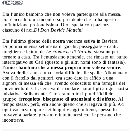
Era l’unico bambino che non voleva partecipare alla messa,
poi è accaduto un incontro sorprendente che lo ha aperto a
un’intuizione profondissima. Dio aspetta con pazienza
ciascuno di noi.
Di Don Davide Matteini
Era l’ultimo giorno della nostra vacanza estiva in Baviera.
Dopo una intensa settimana di giochi, passeggiate e canti,
preghiera e letture de
Le cronache di Narnia
, stavamo per
tornare a casa. Tra l’entusiasmo generale, era rimasto un punto
interrogativo su Carl (questo e gli altri nomi sono di fantasia),
l’unico bambino che a messa proprio non voleva venire
.
Aveva dodici anni e una storia difficile alle spalle. Allontanato
con il fratello dai genitori, era stato dato in affido a una
signora di mezza età che, avendo conosciuto una famiglia del
movimento di CL, cercava di mandare i suoi figli a ogni nostra
iniziativa. Solitamente, Carl era uno tra i più difficili del
gruppo,
irrequieto, bisognoso di attenzioni e di affetto
. Al
tempo stesso, però, era anche quello che si legava di più. Ad
ogni vacanza oppure nei lunghi viaggi in treno, spesso lo
trovavo a parlare, giocare o intrattenersi con le persone che
incontrava.