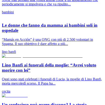
periodicamente si impolvera e che va ripulito...
bambini
Le donne che fanno da mamma ai bambini soli in
ospedale
“Mamás en Acción” è una ONG con più di 2.500 volontari in
Spagna. Il suo obiettivo è dare affetto a più...
lino banfi
Lino Banfi ai funerali della moglie: “Avrei voluto
morire con lei”
Oggi sono stati celebrati i funerali di Lucia, la moglie di Lino Banfi,
morta mercoledì scorso. Il Papa ha...
cecita
Un sordocieco può essere diacono? La storia