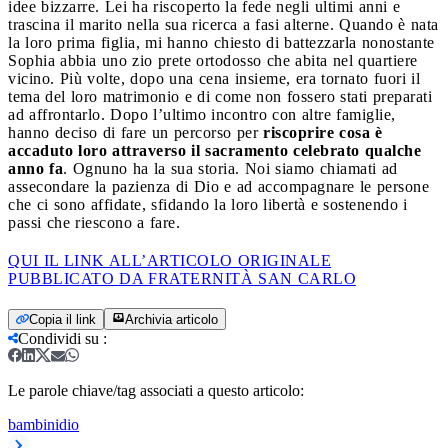
idee bizzarre. Lei ha riscoperto la fede negli ultimi anni e
trascina il marito nella sua ricerca a fasi alterne. Quando è nata
la loro prima figlia, mi hanno chiesto di battezzarla nonostante
Sophia abbia uno zio prete ortodosso che abita nel quartiere
vicino. Più volte, dopo una cena insieme, era tornato fuori il
tema del loro matrimonio e di come non fossero stati preparati
ad affrontarlo. Dopo l’ultimo incontro con altre famiglie,
hanno deciso di fare un percorso per
riscoprire cosa è
accaduto loro attraverso il sacramento celebrato qualche
anno fa
. Ognuno ha la sua storia. Noi siamo chiamati ad
assecondare la pazienza di Dio e ad accompagnare le persone
che ci sono affidate, sfidando la loro libertà e sostenendo i
passi che riescono a fare.
QUI IL LINK ALL’ARTICOLO ORIGINALE
PUBBLICATO DA FRATERNITÀ SAN CARLO
Copia il link
Archivia articolo
Condividi su
:
Le parole chiave/tag associati a questo articolo:
bambini
dio