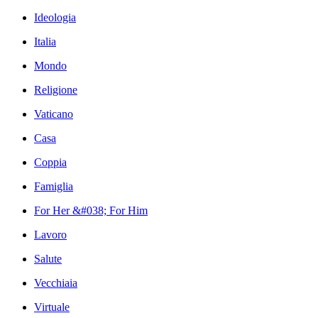
Ideologia
Italia
Mondo
Religione
Vaticano
Casa
Coppia
Famiglia
For Her &#038; For Him
Lavoro
Salute
Vecchiaia
Virtuale