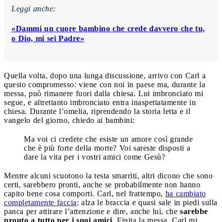
Leggi anche:
«Dammi un cuore bambino che crede davvero che tu,
o Dio, mi sei Padre»
Quella volta, dopo una lunga discussione, arrivo con Carl a
questo compromesso: viene con noi in paese ma, durante la
messa, può rimanere fuori dalla chiesa. Lui imbronciato mi
segue, e altrettanto imbronciato entra inaspettatamente in
chiesa. Durante l’omelia, riprendendo la storia letta e il
vangelo del giorno, chiedo ai bambini:
Ma voi ci credete che esiste un amore così grande
che è più forte della morte? Voi sareste disposti a
dare la vita per i vostri amici come Gesù?
Mentre alcuni scuotono la testa smarriti, altri dicono che sono
certi, sarebbero pronti, anche se probabilmente non hanno
capito bene cosa comporti. Carl, nel frattempo,
ha cambiato
completamente faccia
: alza le braccia e quasi sale in piedi sulla
panca per attirare l’attenzione e dire, anche lui, che
sarebbe
pronto a tutto per i suoi amici
. Finita la messa, Carl mi