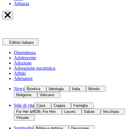
Abbazia
Edition
italiano
Dipendenza
Adolescente
Adozione
Adorazione eucaristica
Affido
Allenatore
News
Bioetica
Ideologia
Italia
Mondo
Religione
Vaticano
Stile di vita
Casa
Coppia
Famiglia
For Her &#038; For Him
Lavoro
Salute
Vecchiaia
Virtuale
Spiritualità
Bibbia e dottrina
Devozione