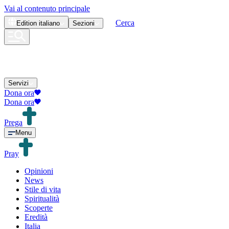
Vai al contenuto principale
Cerca
Edition
italiano
Sezioni
Servizi
Dona ora
Dona ora
Prega
Menu
Pray
Opinioni
News
Stile di vita
Spiritualità
Scoperte
Eredità
Italia