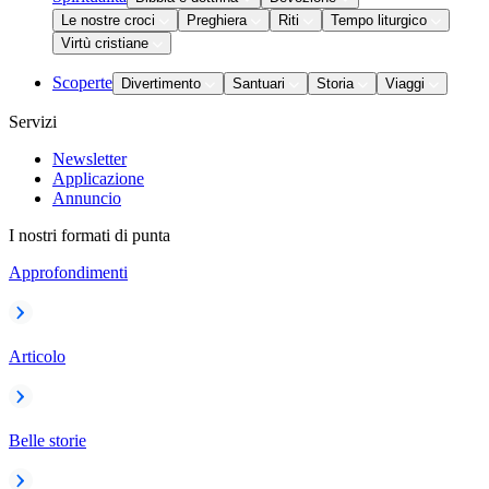
Le nostre croci
Preghiera
Riti
Tempo liturgico
Virtù cristiane
Scoperte
Divertimento
Santuari
Storia
Viaggi
Servizi
Newsletter
Applicazione
Annuncio
I nostri formati di punta
Approfondimenti
Articolo
Belle storie