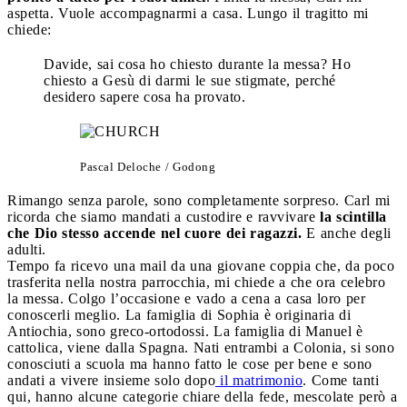
aspetta. Vuole accompagnarmi a casa. Lungo il tragitto mi
chiede:
Davide, sai cosa ho chiesto durante la messa? Ho
chiesto a Gesù di darmi le sue stigmate, perché
desidero sapere cosa ha provato.
Pascal Deloche / Godong
Rimango senza parole, sono completamente sorpreso. Carl mi
ricorda che siamo mandati a custodire e ravvivare
la scintilla
che Dio stesso accende nel cuore dei ragazzi.
E anche degli
adulti.
Tempo fa ricevo una mail da una giovane coppia che, da poco
trasferita nella nostra parrocchia, mi chiede a che ora celebro
la messa. Colgo l’occasione e vado a cena a casa loro per
conoscerli meglio. La famiglia di Sophia è originaria di
Antiochia, sono greco-ortodossi. La famiglia di Manuel è
cattolica, viene dalla Spagna. Nati entrambi a Colonia, si sono
conosciuti a scuola ma hanno fatto le cose per bene e sono
andati a vivere insieme solo dopo
il matrimonio
. Come tanti
qui, hanno alcune categorie chiare della fede, mescolate però a