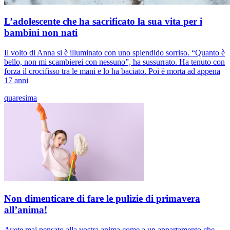
L’adolescente che ha sacrificato la sua vita per i
bambini non nati
Il volto di Anna si è illuminato con uno splendido sorriso. “Quanto è
bello, non mi scambierei con nessuno”, ha sussurrato. Ha tenuto con
forza il crocifisso tra le mani e lo ha baciato. Poi è morta ad appena
17 anni
quaresima
Non dimenticare di fare le pulizie di primavera
all’anima!
Avete mai pensato alla vostra anima come a un appartamento che