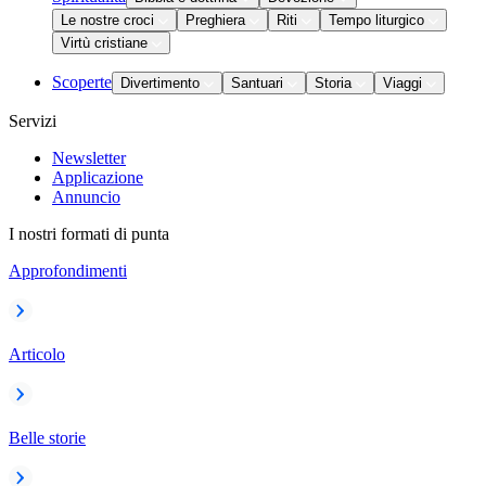
Le nostre croci
Preghiera
Riti
Tempo liturgico
Virtù cristiane
Scoperte
Divertimento
Santuari
Storia
Viaggi
Servizi
Newsletter
Applicazione
Annuncio
I nostri formati di punta
Approfondimenti
Articolo
Belle storie