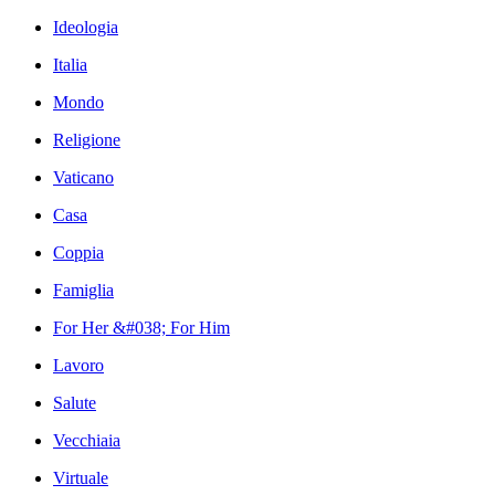
Ideologia
Italia
Mondo
Religione
Vaticano
Casa
Coppia
Famiglia
For Her &#038; For Him
Lavoro
Salute
Vecchiaia
Virtuale