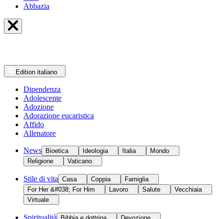
Abbazia
Edition
italiano
Dipendenza
Adolescente
Adozione
Adorazione eucaristica
Affido
Allenatore
News
Bioetica
Ideologia
Italia
Mondo
Religione
Vaticano
Stile di vita
Casa
Coppia
Famiglia
For Her &#038; For Him
Lavoro
Salute
Vecchiaia
Virtuale
Spiritualità
Bibbia e dottrina
Devozione