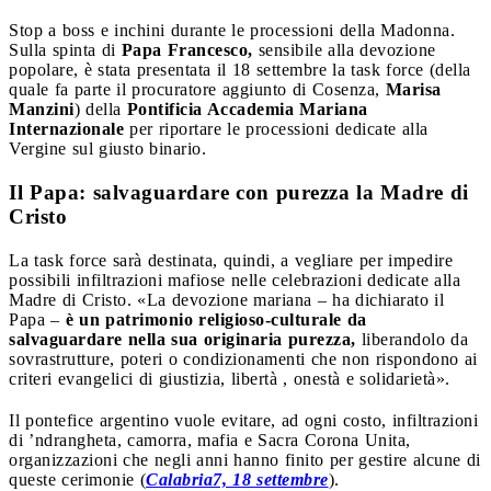
Stop a boss e inchini durante le processioni della Madonna.
Sulla spinta di
Papa Francesco,
sensibile alla devozione
popolare, è stata presentata il 18 settembre la task force (della
quale fa parte il procuratore aggiunto di Cosenza,
Marisa
Manzini
) della
Pontificia Accademia Mariana
Internazionale
per riportare le processioni dedicate alla
Vergine sul giusto binario.
Il Papa: salvaguardare con purezza la Madre di
Cristo
La task force sarà destinata, quindi, a vegliare per impedire
possibili infiltrazioni mafiose nelle celebrazioni dedicate alla
Madre di Cristo. «La devozione mariana – ha dichiarato il
Papa –
è un patrimonio religioso-culturale da
salvaguardare nella sua originaria purezza,
liberandolo da
sovrastrutture, poteri o condizionamenti che non rispondono ai
criteri evangelici di giustizia, libertà , onestà e solidarietà».
Il pontefice argentino vuole evitare, ad ogni costo, infiltrazioni
di ’ndrangheta, camorra, mafia e Sacra Corona Unita,
organizzazioni che negli anni hanno finito per gestire alcune di
queste cerimonie (
Calabria7, 18 settembre
).