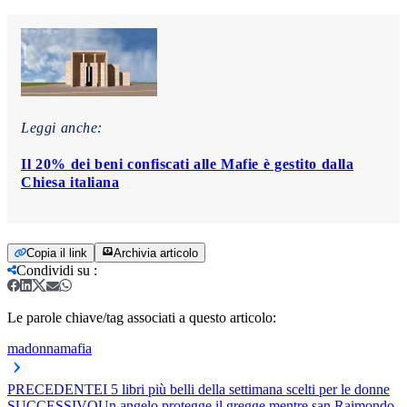
Leggi anche:
Il 20% dei beni confiscati alle Mafie è gestito dalla
Chiesa italiana
Copia il link
Archivia articolo
Condividi su
:
Le parole chiave/tag associati a questo articolo:
madonna
mafia
PRECEDENTE
I 5 libri più belli della settimana scelti per le donne
SUCCESSIVO
Un angelo protegge il gregge mentre san Raimondo