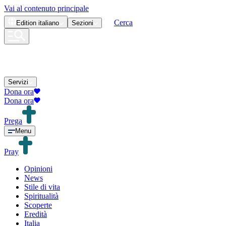
Vai al contenuto principale
Cerca
Edition
italiano
Sezioni
Servizi
Dona ora
Dona ora
Prega
Menu
Pray
Opinioni
News
Stile di vita
Spiritualità
Scoperte
Eredità
Italia