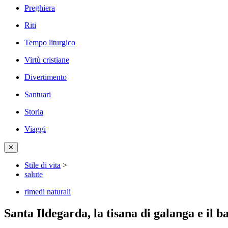
Preghiera
Riti
Tempo liturgico
Virtù cristiane
Divertimento
Santuari
Storia
Viaggi
✕
Stile di vita
>
salute
rimedi naturali
Santa Ildegarda, la tisana di galanga e il 