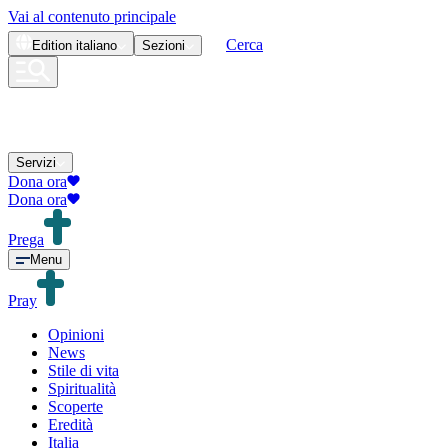
Vai al contenuto principale
Cerca
Edition
italiano
Sezioni
Servizi
Dona ora
Dona ora
Prega
Menu
Pray
Opinioni
News
Stile di vita
Spiritualità
Scoperte
Eredità
Italia