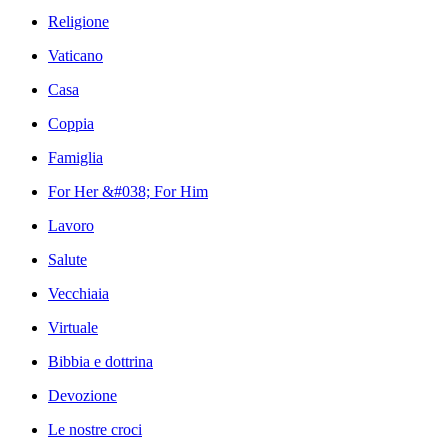
Religione
Vaticano
Casa
Coppia
Famiglia
For Her &#038; For Him
Lavoro
Salute
Vecchiaia
Virtuale
Bibbia e dottrina
Devozione
Le nostre croci