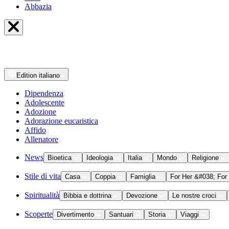
Abbazia
Edition
italiano
Dipendenza
Adolescente
Adozione
Adorazione eucaristica
Affido
Allenatore
News
Bioetica
Ideologia
Italia
Mondo
Religione
Stile di vita
Casa
Coppia
Famiglia
For Her &#038; For
Spiritualità
Bibbia e dottrina
Devozione
Le nostre croci
Scoperte
Divertimento
Santuari
Storia
Viaggi