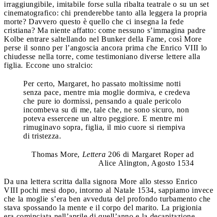
irraggiungibile, imitabile forse sulla ribalta teatrale o su un set
cinematografico: chi prenderebbe tanto alla leggera la propria
morte? Davvero questo è quello che ci insegna la fede
cristiana? Ma niente affatto: come nessuno s’immagina padre
Kolbe entrare saltellando nel Bunker della Fame, così More
perse il sonno per l’angoscia ancora prima che Enrico VIII lo
chiudesse nella torre, come testimoniano diverse lettere alla
figlia. Eccone uno stralcio:
Per certo, Margaret, ho passato moltissime notti
senza pace, mentre mia moglie dormiva, e credeva
che pure io dormissi, pensando a quale pericolo
incombeva su di me, tale che, ne sono sicuro, non
poteva essercene un altro peggiore. E mentre mi
rimuginavo sopra, figlia, il mio cuore si riempiva
di tristezza.
Thomas More,
Lettera
206 di Margaret Roper ad
Alice Alington, Agosto 1534
Da una lettera scritta dalla signora More allo stesso Enrico
VIII pochi mesi dopo, intorno al Natale 1534, sappiamo invece
che la moglie s’era ben avveduta del profondo turbamento che
stava spossando la mente e il corpo del marito. La prigionia
era cominciata nell’aprile di quell’anno e la decapitazione