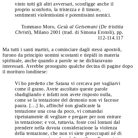
vinto tutti gli altri avversari, sconfigge anche il
proprio sconforto, la tristezza e il timore,
sentimenti violentissimi e potentissimi nemici.
Tommaso Moro,
Gesù al Getsemani
(
De tristitia
Christi
), Milano 2001 (trad. di Simona Erotoli), pp.
112-114.117
Ma tutti i santi martiri, a cominciare dagli stessi apostoli,
furono da principio uomini scostanti e tiepidi in materia
spirituale, anche quando a parole se ne dichiaravano
interessati. Avrebbe proseguito qualche decina di pagine dopo
il morituro londinese:
Vi ho predetto che Satana vi cercava per vagliarvi
come il grano. Avete ascoltato queste parole
sbadigliando e infatti non avete risposto nulla,
come se la tentazione del demonio non vi facesse
paura. […] Io, affinché non giudicaste la
tentazione una cosa da poco, vi comandai
ripetutamente di vegliare e pregare per non entrare
in tentazione; e voi, tuttavia, foste così lontani dal
prendere nella dovuta considerazione la violenza
della tentazione, che non vi siete preoccupati né di