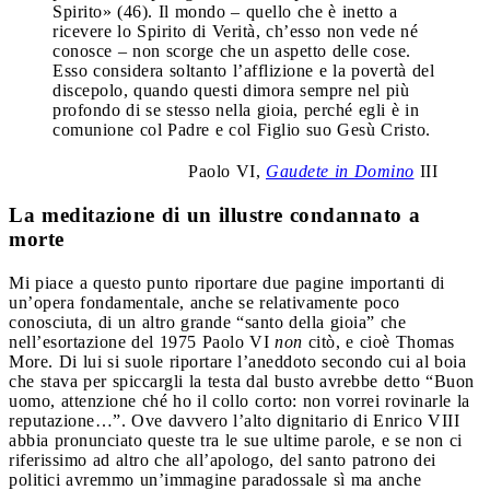
Spirito» (46). Il mondo – quello che è inetto a
ricevere lo Spirito di Verità, ch’esso non vede né
conosce – non scorge che un aspetto delle cose.
Esso considera soltanto l’afflizione e la povertà del
discepolo, quando questi dimora sempre nel più
profondo di se stesso nella gioia, perché egli è in
comunione col Padre e col Figlio suo Gesù Cristo.
Paolo VI,
Gaudete in Domino
III
La meditazione di un illustre condannato a
morte
Mi piace a questo punto riportare due pagine importanti di
un’opera fondamentale, anche se relativamente poco
conosciuta, di un altro grande “santo della gioia” che
nell’esortazione del 1975 Paolo VI
non
citò, e cioè Thomas
More. Di lui si suole riportare l’aneddoto secondo cui al boia
che stava per spiccargli la testa dal busto avrebbe detto “Buon
uomo, attenzione ché ho il collo corto: non vorrei rovinarle la
reputazione…”. Ove davvero l’alto dignitario di Enrico VIII
abbia pronunciato queste tra le sue ultime parole, e se non ci
riferissimo ad altro che all’apologo, del santo patrono dei
politici avremmo un’immagine paradossale sì ma anche