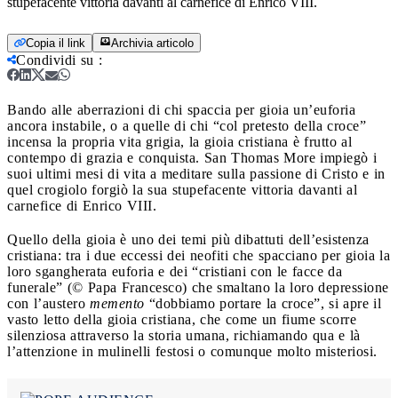
stupefacente vittoria davanti al carnefice di Enrico VIII.
Copia il link
Archivia articolo
Condividi su
:
Bando alle aberrazioni di chi spaccia per gioia un’euforia
ancora instabile, o a quelle di chi “col pretesto della croce”
incensa la propria vita grigia, la gioia cristiana è frutto al
contempo di grazia e conquista. San Thomas More impiegò i
suoi ultimi mesi di vita a meditare sulla passione di Cristo e in
quel crogiolo forgiò la sua stupefacente vittoria davanti al
carnefice di Enrico VIII.
Quello della gioia è uno dei temi più dibattuti dell’esistenza
cristiana: tra i due eccessi dei neofiti che spacciano per gioia la
loro sgangherata euforia e dei “cristiani con le facce da
funerale” (© Papa Francesco) che smaltano la loro depressione
con l’austero
memento
“dobbiamo portare la croce”, si apre il
vasto letto della gioia cristiana, che come un fiume scorre
silenziosa attraverso la storia umana, richiamando qua e là
l’attenzione in mulinelli festosi o comunque molto misteriosi.