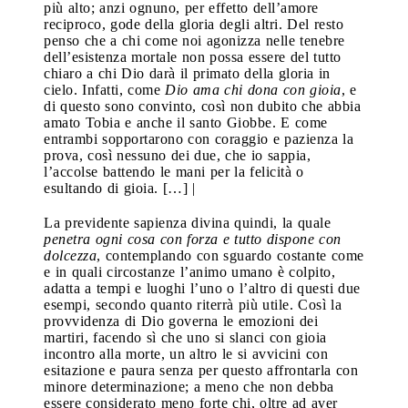
più alto; anzi ognuno, per effetto dell’amore
reciproco, gode della gloria degli altri. Del resto
penso che a chi come noi agonizza nelle tenebre
dell’esistenza mortale non possa essere del tutto
chiaro a chi Dio darà il primato della gloria in
cielo. Infatti, come
Dio ama chi dona con gioia
, e
di questo sono convinto, così non dubito che abbia
amato Tobia e anche il santo Giobbe. E come
entrambi sopportarono con coraggio e pazienza la
prova, così nessuno dei due, che io sappia,
l’accolse battendo le mani per la felicità o
esultando di gioia. […] |
La previdente sapienza divina quindi, la quale
penetra ogni cosa con forza e tutto dispone con
dolcezza
, contemplando con sguardo costante come
e in quali circostanze l’animo umano è colpito,
adatta a tempi e luoghi l’uno o l’altro di questi due
esempi, secondo quanto riterrà più utile. Così la
provvidenza di Dio governa le emozioni dei
martiri, facendo sì che uno si slanci con gioia
incontro alla morte, un altro le si avvicini con
esitazione e paura senza per questo affrontarla con
minore determinazione; a meno che non debba
essere considerato meno forte chi, oltre ad aver