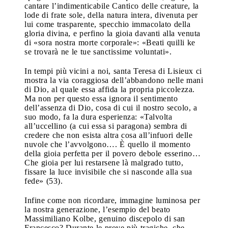
cantare l’indimenticabile Cantico delle creature, la
lode di frate sole, della natura intera, divenuta per
lui come trasparente, specchio immacolato della
gloria divina, e perfino la gioia davanti alla venuta
di «sora nostra morte corporale»: «Beati quilli ke
se trovarà ne le tue sanctissime voluntati».
In tempi più vicini a noi, santa Teresa di Lisieux ci
mostra la via coraggiosa dell’abbandono nelle mani
di Dio, al quale essa affida la propria piccolezza.
Ma non per questo essa ignora il sentimento
dell’assenza di Dio, cosa di cui il nostro secolo, a
suo modo, fa la dura esperienza: «Talvolta
all’uccellino (a cui essa si paragona) sembra di
credere che non esista altra cosa all’infuori delle
nuvole che l’avvolgono…. È quello il momento
della gioia perfetta per il povero debole esserino…
Che gioia per lui restarsene là malgrado tutto,
fissare la luce invisibile che si nasconde alla sua
fede» (53).
Infine come non ricordare, immagine luminosa per
la nostra generazione, l’esempio del beato
Massimiliano Kolbe, genuino discepolo di san
Francesco? Durante le prove più tragiche, che