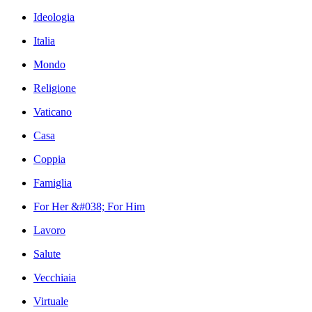
Ideologia
Italia
Mondo
Religione
Vaticano
Casa
Coppia
Famiglia
For Her &#038; For Him
Lavoro
Salute
Vecchiaia
Virtuale