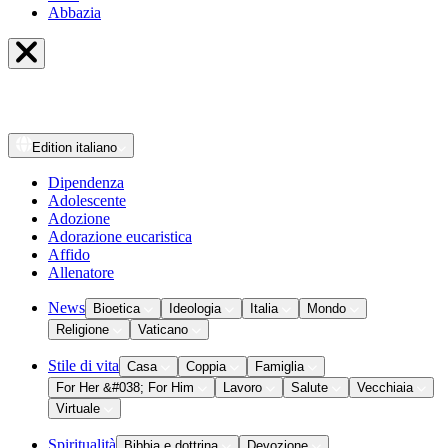
Abbazia
Edition
italiano
Dipendenza
Adolescente
Adozione
Adorazione eucaristica
Affido
Allenatore
News
Bioetica
Ideologia
Italia
Mondo
Religione
Vaticano
Stile di vita
Casa
Coppia
Famiglia
For Her &#038; For Him
Lavoro
Salute
Vecchiaia
Virtuale
Spiritualità
Bibbia e dottrina
Devozione