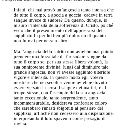
Infatti, chi mai provò un’angoscia tanto intensa che
da tutto il corpo, a goccia a goccia, cadeva in terra
sangue invece di sudore? Da questo, dunque, io
misuro l’intensità della sofferenza di Cristo, poiché
vedo che il presentimento dell’appressarsi del
suppli|zio fu per lui ben più doloroso di quanto
non fu mai per nessun altro.
Ma l’angoscia dello spirito non avrebbe mai potuto
prendere una forza tale da far sudare sangue da
tutto il corpo se, per sua stessa libera volontà, la
sua onnipotente divinità, lungi dal diminuire tale
grande angoscia, non vi avesse aggiunto ulteriore
vigore e intensità. In questo modo egli voleva
mostrare che nei secoli a venire avrebbe dovuto
essere versato in terra il sangue dei martiri, e al
tempo stesso, con l’esempio della sua angoscia
tanto eccezionale, tanto sorprendente, tanto
incommensurabile, desiderava confortare coloro
che sarebbero rimasti sbigottiti al pensiero del
supplizio, affinché non cedessero alla disperazione,
interpretando il loro spavento come presagio di
rovina.