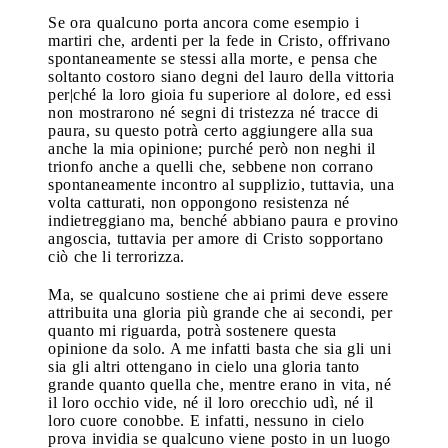
Se ora qualcuno porta ancora come esempio i
martiri che, ardenti per la fede in Cristo, offrivano
spontaneamente se stessi alla morte, e pensa che
soltanto costoro siano degni del lauro della vittoria
per|ché la loro gioia fu superiore al dolore, ed essi
non mostrarono né segni di tristezza né tracce di
paura, su questo potrà certo aggiungere alla sua
anche la mia opinione; purché però non neghi il
trionfo anche a quelli che, sebbene non corrano
spontaneamente incontro al supplizio, tuttavia, una
volta catturati, non oppongono resistenza né
indietreggiano ma, benché abbiano paura e provino
angoscia, tuttavia per amore di Cristo sopportano
ciò che li terrorizza.
Ma, se qualcuno sostiene che ai primi deve essere
attribuita una gloria più grande che ai secondi, per
quanto mi riguarda, potrà sostenere questa
opinione da solo. A me infatti basta che sia gli uni
sia gli altri ottengano in cielo una gloria tanto
grande quanto quella che, mentre erano in vita, né
il loro occhio vide, né il loro orecchio udì, né il
loro cuore conobbe. E infatti, nessuno in cielo
prova invidia se qualcuno viene posto in un luogo