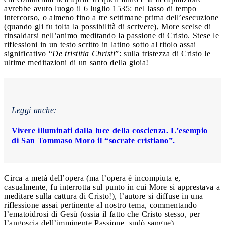
avrebbe avuto luogo il 6 luglio 1535: nel lasso di tempo
intercorso, o almeno fino a tre settimane prima dell’esecuzione
(quando gli fu tolta la possibilità di scrivere), More scelse di
rinsaldarsi nell’animo meditando la passione di Cristo. Stese le
riflessioni in un testo scritto in latino sotto al titolo assai
significativo “
De tristitia Christi
”: sulla tristezza di Cristo le
ultime meditazioni di un santo della gioia!
Leggi anche:
Vivere illuminati dalla luce della coscienza. L’esempio
di San Tommaso Moro il “socrate cristiano”.
Circa a metà dell’opera (ma l’opera è incompiuta e,
casualmente, fu interrotta sul punto in cui More si apprestava a
meditare sulla cattura di Cristo!), l’autore si diffuse in una
riflessione assai pertinente al nostro tema, commentando
l’ematoidrosi di Gesù (ossia il fatto che Cristo stesso, per
l’angoscia dell’imminente Passione, sudò sangue).