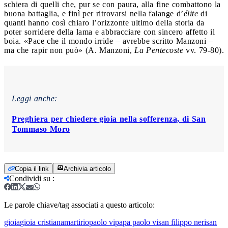
schiera di quelli che, pur se con paura, alla fine combattono la
buona battaglia, e finì per ritrovarsi nella falange d’
élite
di
quanti hanno così chiaro l’orizzonte ultimo della storia da
poter sorridere della lama e abbracciare con sincero affetto il
boia. «Pace che il mondo irride – avrebbe scritto Manzoni –
ma che rapir non può» (A. Manzoni,
La Pentecoste
vv. 79-80).
Leggi anche:
Preghiera per chiedere gioia nella sofferenza, di San
Tommaso Moro
Copia il link
Archivia articolo
Condividi su
:
Le parole chiave/tag associati a questo articolo:
gioia
gioia cristiana
martirio
paolo vi
papa paolo vi
san filippo neri
san