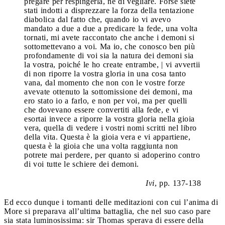
pregare per respingerla, né di vegliare. Forse siete
stati indotti a disprezzare la forza della tentazione
diabolica dal fatto che, quando io vi avevo
mandato a due a due a predicare la fede, una volta
tornati, mi avete raccontato che anche i demoni si
sottomettevano a voi. Ma io, che conosco ben più
profondamente di voi sia la natura dei demoni sia
la vostra, poiché le ho create entrambe, | vi avvertii
di non riporre la vostra gloria in una cosa tanto
vana, dal momento che non con le vostre forze
avevate ottenuto la sottomissione dei demoni, ma
ero stato io a farlo, e non per voi, ma per quelli
che dovevano essere convertiti alla fede, e vi
esortai invece a riporre la vostra gloria nella gioia
vera, quella di vedere i vostri nomi scritti nel libro
della vita. Questa è la gioia vera e vi appartiene,
questa è la gioia che una volta raggiunta non
potrete mai perdere, per quanto si adoperino contro
di voi tutte le schiere dei demoni.
Ivi
, pp. 137-138
Ed ecco dunque i tornanti delle meditazioni con cui l’anima di
More si preparava all’ultima battaglia, che nel suo caso pare
sia stata luminosissima: sir Thomas sperava di essere della