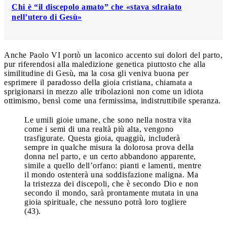
Chi è “il discepolo amato” che «stava sdraiato
nell’utero di Gesù»
Anche Paolo VI portò un laconico accento sui dolori del parto,
pur riferendosi alla maledizione genetica piuttosto che alla
similitudine di Gesù, ma la cosa gli veniva buona per
esprimere il paradosso della gioia cristiana, chiamata a
sprigionarsi in mezzo alle tribolazioni non come un idiota
ottimismo, bensì come una fermissima, indistruttibile speranza.
Le umili gioie umane, che sono nella nostra vita
come i semi di una realtà più alta, vengono
trasfigurate. Questa gioia, quaggiù, includerà
sempre in qualche misura la dolorosa prova della
donna nel parto, e un certo abbandono apparente,
simile a quello dell’orfano: pianti e lamenti, mentre
il mondo ostenterà una soddisfazione maligna. Ma
la tristezza dei discepoli, che è secondo Dio e non
secondo il mondo, sarà prontamente mutata in una
gioia spirituale, che nessuno potrà loro togliere
(43).