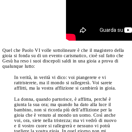
Quel che Paolo VI volle sottolineare è che il magistero della
gioia si fonda su di un evento carismatico, cioè sul fatto che
Gesù ha reso i suoi discepoli saldi in una gioia a prova di
qualunque lutto:
In verità, in verità vi dico: voi piangerete e vi
rattristerete, ma il mondo si rallegrerà. Voi sarete
afflitti, ma la vostra afflizione si cambierà in gioia.
La donna, quando partorisce, è afflitta, perché è
giunta la sua ora; ma quando ha dato alla luce il
bambino, non si ricorda più dell’afflizione per la
gioia che è venuto al mondo un uomo. Così anche
voi, ora, siete nella tristezza; ma vi vedrò di nuovo
e il vostro cuore si rallegrerà e nessuno vi potrà
togliere la vostra gioia. In quel giorno non mi