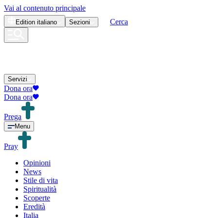
Vai al contenuto principale
Cerca
Edition
italiano
Sezioni
Servizi
Dona ora
Dona ora
Prega
Menu
Pray
Opinioni
News
Stile di vita
Spiritualità
Scoperte
Eredità
Italia