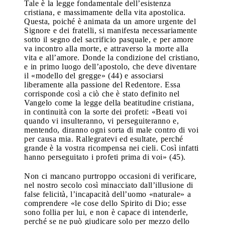
Tale è la legge fondamentale dell’esistenza
cristiana, e massimamente della vita apostolica.
Questa, poiché è animata da un amore urgente del
Signore e dei fratelli, si manifesta necessariamente
sotto il segno del sacrificio pasquale, e per amore
va incontro alla morte, e attraverso la morte alla
vita e all’amore. Donde la condizione del cristiano,
e in primo luogo dell’apostolo, che deve diventare
il «modello del gregge» (44) e associarsi
liberamente alla passione del Redentore. Essa
corrisponde così a ciò che è stato definito nel
Vangelo come la legge della beatitudine cristiana,
in continuità con la sorte dei profeti: «Beati voi
quando vi insulteranno, vi perseguiteranno e,
mentendo, diranno ogni sorta di male contro di voi
per causa mia. Rallegratevi ed esultate, perché
grande è la vostra ricompensa nei cieli. Così infatti
hanno perseguitato i profeti prima di voi» (45).
Non ci mancano purtroppo occasioni di verificare,
nel nostro secolo così minacciato dall’illusione di
false felicità, l’incapacità dell’uomo «naturale» a
comprendere «le cose dello Spirito di Dio; esse
sono follia per lui, e non è capace di intenderle,
perché se ne può giudicare solo per mezzo dello