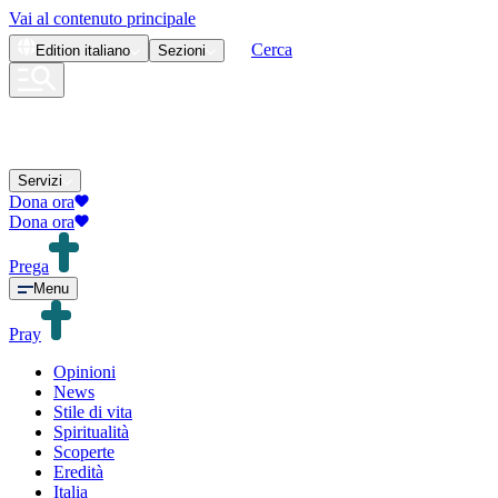
Vai al contenuto principale
Cerca
Edition
italiano
Sezioni
Servizi
Dona ora
Dona ora
Prega
Menu
Pray
Opinioni
News
Stile di vita
Spiritualità
Scoperte
Eredità
Italia