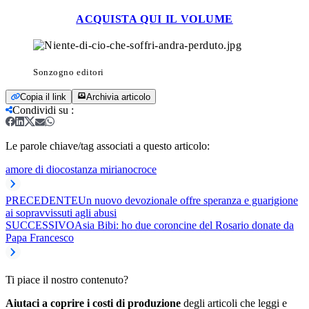
ACQUISTA QUI IL VOLUME
Sonzogno editori
Copia il link
Archivia articolo
Condividi su
:
Le parole chiave/tag associati a questo articolo:
amore di dio
costanza miriano
croce
PRECEDENTE
Un nuovo devozionale offre speranza e guarigione
ai sopravvissuti agli abusi
SUCCESSIVO
Asia Bibi: ho due coroncine del Rosario donate da
Papa Francesco
Ti piace il nostro contenuto?
Aiutaci a coprire i costi di produzione
degli articoli che leggi e