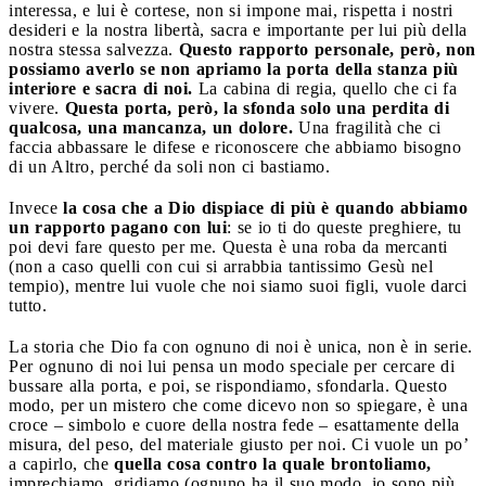
interessa, e lui è cortese, non si impone mai, rispetta i nostri
desideri e la nostra libertà, sacra e importante per lui più della
nostra stessa salvezza.
Questo rapporto personale, però, non
possiamo averlo se non apriamo la porta della stanza più
interiore e sacra di noi.
La cabina di regia, quello che ci fa
vivere.
Questa porta, però, la sfonda solo una perdita di
qualcosa, una mancanza, un dolore.
Una fragilità che ci
faccia abbassare le difese e riconoscere che abbiamo bisogno
di un Altro, perché da soli non ci bastiamo.
Invece
la cosa che a Dio dispiace di più è quando abbiamo
un rapporto pagano con lui
: se io ti do queste preghiere, tu
poi devi fare questo per me. Questa è una roba da mercanti
(non a caso quelli con cui si arrabbia tantissimo Gesù nel
tempio), mentre lui vuole che noi siamo suoi figli, vuole darci
tutto.
La storia che Dio fa con ognuno di noi è unica, non è in serie.
Per ognuno di noi lui pensa un modo speciale per cercare di
bussare alla porta, e poi, se rispondiamo, sfondarla. Questo
modo, per un mistero che come dicevo non so spiegare, è una
croce – simbolo e cuore della nostra fede – esattamente della
misura, del peso, del materiale giusto per noi. Ci vuole un po’
a capirlo, che
quella cosa contro la quale brontoliamo,
imprechiamo, gridiamo (ognuno ha il suo modo, io sono più