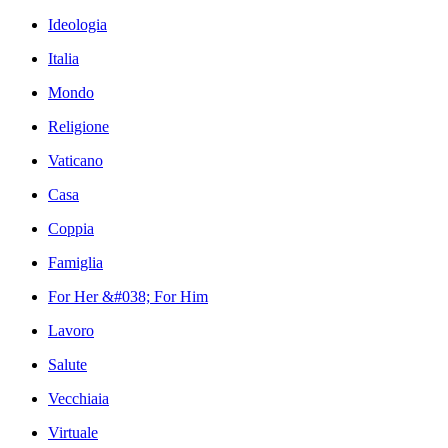
Ideologia
Italia
Mondo
Religione
Vaticano
Casa
Coppia
Famiglia
For Her &#038; For Him
Lavoro
Salute
Vecchiaia
Virtuale