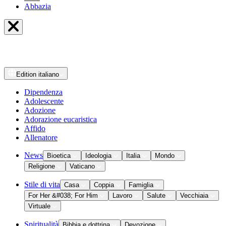
Abbazia
Edition
italiano
Dipendenza
Adolescente
Adozione
Adorazione eucaristica
Affido
Allenatore
News
Bioetica
Ideologia
Italia
Mondo
Religione
Vaticano
Stile di vita
Casa
Coppia
Famiglia
For Her &#038; For Him
Lavoro
Salute
Vecchiaia
Virtuale
Spiritualità
Bibbia e dottrina
Devozione