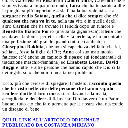
croce:
Gabriella ed Elisabetta Canori Mora,
Caterina
che è
sopravvissuta a un padre orrendo,
Luca
che ha imparato a dire
la preghiera più importante – sia fatta la tua volontà – e a
spegnere radio Satana, quella che ti dice sempre che c’è
qualcosa che non va in te,
nella tua vita e in quella degli
altri;
Carmen
che ha trovato la felicità dopo un tumore e
Benedetta Bianchi Porro
(una santa gigantesca);
Elena
che
sembrava la donna perfetta nella vita perfetta, e ha incontrato
una perfezione più grande quando tutto è cambiato, e
Giuseppina Bakhita
, che non si capacitava del fatto che lei,
schiava, fosse la figlia del Re;
Anna
col suo matrimonio
faticoso (c’è anche un capitolo di ripasso sui fondamentali di
traduzione maschio/femmina) ed
Elisabetta Leseur, David
Buggi
e tutte le altre persone che hanno capito che Dio ci fa
dei regali, solo che non li incarta nei problemi.
Ecco, più che cercare di spiegare il mistero,
racconto quello
che ho visto nelle vite delle persone che hanno saputo
rendere docile il loro cuore,
stare davanti alla realtà,
accoglierla, e decidere di fidarsi: se Dio davvero è un Padre
buono, tutto ciò che fa o permette per la nostra vita, nasconde
un disegno di bene.
QUI IL LINK ALL’ARTICOLO ORIGINALE
PUBBLICATO DA COSTANZA MIRIANO