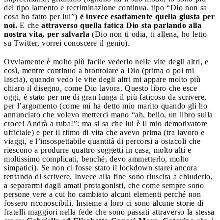
del tipo lamento e recriminazione continua, tipo “Dio non sa
cosa ho fatto per lui”)
è invece esattamente quella giusta per
noi.
E che
attraverso quella fatica Dio sta parlando alla
nostra vita, per salvarla
(Dio non ti odia, ti allena, ho letto
su Twitter, vorrei conoscere il genio).
Ovviamente è molto più facile vederlo nelle vite degli altri, e
così, mentre continuo a brontolare a Dio (prima o poi mi
lascia), quando vedo le vite degli altri mi appare molto più
chiaro il disegno, come Dio lavora. Questo libro che esce
oggi, è stato per me di gran lunga il più faticoso da scrivere,
per l’argomento (come mi ha detto mio marito quando gli ho
annunciato che volevo metterci mano “ah, bello, un libro sulla
croce! Andrà a ruba!”: ma si sa che lui è il mio demotivatore
ufficiale) e per il ritmo di vita che avevo prima (tra lavoro e
viaggi, e l’insospettabile quantità di percorsi a ostacoli che
riescono a produrre quattro soggetti in casa, molto alti e
moltissimo complicati, benché, devo ammetterlo, molto
simpatici). Se non ci fosse stato il lockdown starei ancora
tentando di scrivere. Invece alla fine sono riuscita a chiuderlo,
a separarmi dagli amati protagonisti, che come sempre sono
persone vere a cui ho cambiato alcuni elementi perché non
fossero riconoscibili. Insieme a loro ci sono alcune storie di
fratelli maggiori nella fede che sono passati attraverso la stessa