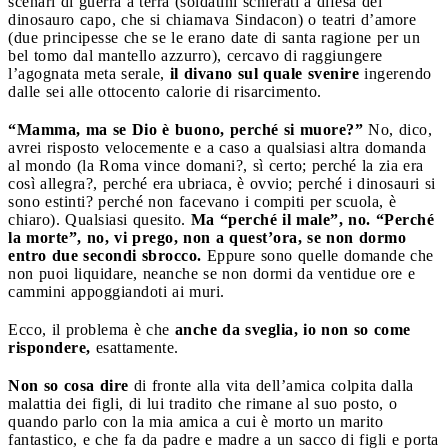
scenari di guerra a terra (soldatini schierati a difesa del
dinosauro capo, che si chiamava Sindacon) o teatri d’amore
(due principesse che se le erano date di santa ragione per un
bel tomo dal mantello azzurro), cercavo di raggiungere
l’agognata meta serale,
il divano sul quale svenire
ingerendo
dalle sei alle ottocento calorie di risarcimento.
“Mamma, ma se Dio è buono, perché si muore?”
No, dico,
avrei risposto velocemente e a caso a qualsiasi altra domanda
al mondo (la Roma vince domani?, sì certo; perché la zia era
così allegra?, perché era ubriaca, è ovvio; perché i dinosauri si
sono estinti? perché non facevano i compiti per scuola, è
chiaro). Qualsiasi quesito.
Ma “perché il male”, no. “Perché
la morte”, no, vi prego, non a quest’ora, se non dormo
entro due secondi sbrocco.
Eppure sono quelle domande che
non puoi liquidare, neanche se non dormi da ventidue ore e
cammini appoggiandoti ai muri.
Ecco, il problema è che
anche da sveglia, io non so come
rispondere,
esattamente.
Non so cosa dire
di fronte alla vita dell’amica colpita dalla
malattia dei figli, di lui tradito che rimane al suo posto, o
quando parlo con la mia amica a cui è morto un marito
fantastico, e che fa da padre e madre a un sacco di figli e porta