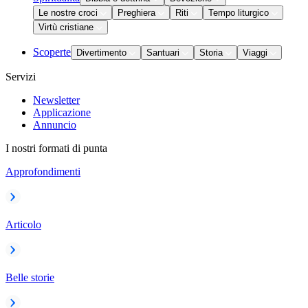
Le nostre croci
Preghiera
Riti
Tempo liturgico
Virtù cristiane
Scoperte
Divertimento
Santuari
Storia
Viaggi
Servizi
Newsletter
Applicazione
Annuncio
I nostri formati di punta
Approfondimenti
Articolo
Belle storie