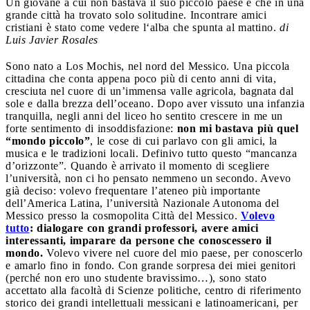
Un giovane a cui non bastava il suo piccolo paese e che in una
grande città ha trovato solo solitudine. Incontrare amici
cristiani è stato come vedere l‘alba che spunta al mattino.
di
Luis Javier Rosales
Sono nato a Los Mochis, nel nord del Messico. Una piccola
cittadina che conta appena poco più di cento anni di vita,
cresciuta nel cuore di un’immensa valle agricola, bagnata dal
sole e dalla brezza dell’oceano. Dopo aver vissuto una infanzia
tranquilla, negli anni del liceo ho sentito crescere in me un
forte sentimento di insoddisfazione:
non mi bastava più quel
“mondo piccolo”
, le cose di cui parlavo con gli amici, la
musica e le tradizioni locali. Definivo tutto questo “mancanza
d’orizzonte”. Quando è arrivato il momento di scegliere
l’università, non ci ho pensato nemmeno un secondo. Avevo
già deciso: volevo frequentare l’ateneo più importante
dell’America Latina, l’università Nazionale Autonoma del
Messico presso la cosmopolita Città del Messico.
Volevo
tutto
: dialogare con grandi professori, avere amici
interessanti, imparare da persone che conoscessero il
mondo.
Volevo vivere nel cuore del mio paese, per conoscerlo
e amarlo fino in fondo. Con grande sorpresa dei miei genitori
(perché non ero uno studente bravissimo…), sono stato
accettato alla facoltà di Scienze politiche, centro di riferimento
storico dei grandi intellettuali messicani e latinoamericani, per