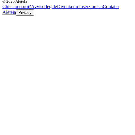
© 2025 Aleteia
Chi siamo noi?
Avviso legale
Diventa un inserzionista
Contatta
Aleteia
Privacy