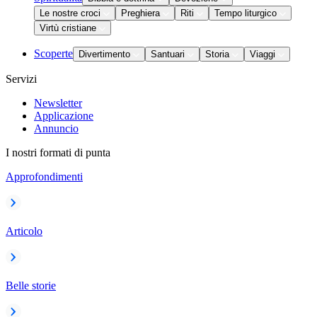
Le nostre croci
Preghiera
Riti
Tempo liturgico
Virtù cristiane
Scoperte
Divertimento
Santuari
Storia
Viaggi
Servizi
Newsletter
Applicazione
Annuncio
I nostri formati di punta
Approfondimenti
Articolo
Belle storie