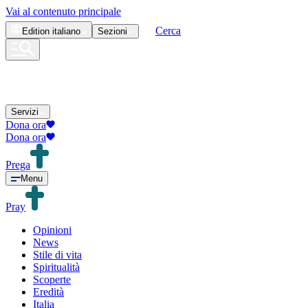
Vai al contenuto principale
Cerca
Edition
italiano
Sezioni
Servizi
Dona ora
Dona ora
Prega
Menu
Pray
Opinioni
News
Stile di vita
Spiritualità
Scoperte
Eredità
Italia