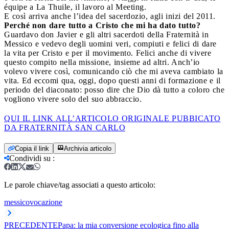
équipe a La Thuile, il lavoro al Meeting.
E così arriva anche l’idea del sacerdozio, agli inizi del 2011.
Perché non dare tutto a Cristo che mi ha dato tutto?
Guardavo don Javier e gli altri sacerdoti della Fraternità in
Messico e vedevo degli uomini veri, compiuti e felici di dare
la vita per Cristo e per il movimento. Felici anche di vivere
questo compito nella missione, insieme ad altri. Anch’io
volevo vivere così, comunicando ciò che mi aveva cambiato la
vita. Ed eccomi qua, oggi, dopo questi anni di formazione e il
periodo del diaconato: posso dire che Dio dà tutto a coloro che
vogliono vivere solo del suo abbraccio.
QUI IL LINK ALL’ARTICOLO ORIGINALE PUBBICATO
DA FRATERNITÀ SAN CARLO
Copia il link
Archivia articolo
Condividi su
:
Le parole chiave/tag associati a questo articolo:
messico
vocazione
PRECEDENTE
Papa: la mia conversione ecologica fino alla