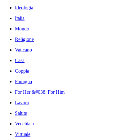
Ideologia
Italia
Mondo
Religione
Vaticano
Casa
Coppia
Famiglia
For Her &#038; For Him
Lavoro
Salute
Vecchiaia
Virtuale