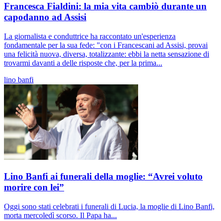
Francesca Fialdini: la mia vita cambiò durante un
capodanno ad Assisi
La giornalista e conduttrice ha raccontato un'esperienza
fondamentale per la sua fede: "con i Francescani ad Assisi, provai
una felicità nuova, diversa, totalizzante: ebbi la netta sensazione di
trovarmi davanti a delle risposte che, per la prima...
lino banfi
Lino Banfi ai funerali della moglie: “Avrei voluto
morire con lei”
Oggi sono stati celebrati i funerali di Lucia, la moglie di Lino Banfi,
morta mercoledì scorso. Il Papa ha...