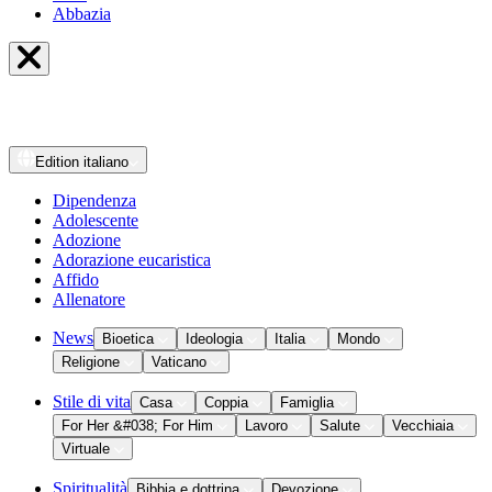
Abbazia
Edition
italiano
Dipendenza
Adolescente
Adozione
Adorazione eucaristica
Affido
Allenatore
News
Bioetica
Ideologia
Italia
Mondo
Religione
Vaticano
Stile di vita
Casa
Coppia
Famiglia
For Her &#038; For Him
Lavoro
Salute
Vecchiaia
Virtuale
Spiritualità
Bibbia e dottrina
Devozione