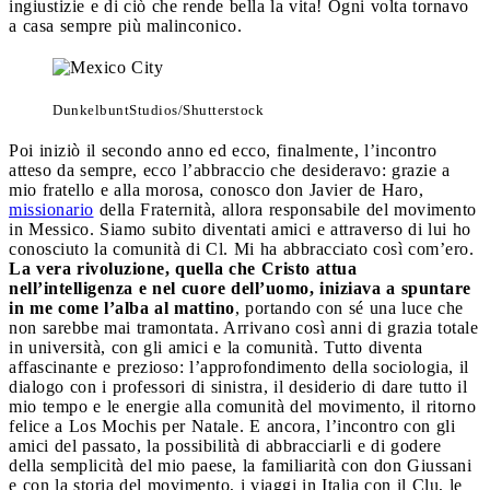
ingiustizie e di ciò che rende bella la vita! Ogni volta tornavo
a casa sempre più malinconico.
DunkelbuntStudios/Shutterstock
Poi iniziò il secondo anno ed ecco, finalmente, l’incontro
atteso da sempre, ecco l’abbraccio che desideravo: grazie a
mio fratello e alla morosa, conosco don Javier de Haro,
missionario
della Fraternità, allora responsabile del movimento
in Messico. Siamo subito diventati amici e attraverso di lui ho
conosciuto la comunità di Cl. Mi ha abbracciato così com’ero.
La vera rivoluzione, quella che Cristo attua
nell’intelligenza e nel cuore dell’uomo, iniziava a spuntare
in me come l’alba al mattino
, portando con sé una luce che
non sarebbe mai tramontata. Arrivano così anni di grazia totale
in università, con gli amici e la comunità. Tutto diventa
affascinante e prezioso: l’approfondimento della sociologia, il
dialogo con i professori di sinistra, il desiderio di dare tutto il
mio tempo e le energie alla comunità del movimento, il ritorno
felice a Los Mochis per Natale. E ancora, l’incontro con gli
amici del passato, la possibilità di abbracciarli e di godere
della semplicità del mio paese, la familiarità con don Giussani
e con la storia del movimento, i viaggi in Italia con il Clu, le