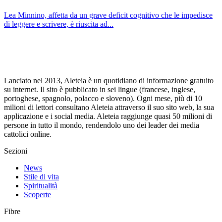
Lea Minnino, affetta da un grave deficit cognitivo che le impedisce
di leggere e scrivere, è riuscita ad...
Lanciato nel 2013, Aleteia è un quotidiano di informazione gratuito
su internet. Il sito è pubblicato in sei lingue (francese, inglese,
portoghese, spagnolo, polacco e sloveno). Ogni mese, più di 10
milioni di lettori consultano Aleteia attraverso il suo sito web, la sua
applicazione e i social media. Aleteia raggiunge quasi 50 milioni di
persone in tutto il mondo, rendendolo uno dei leader dei media
cattolici online.
Sezioni
News
Stile di vita
Spiritualità
Scoperte
Fibre