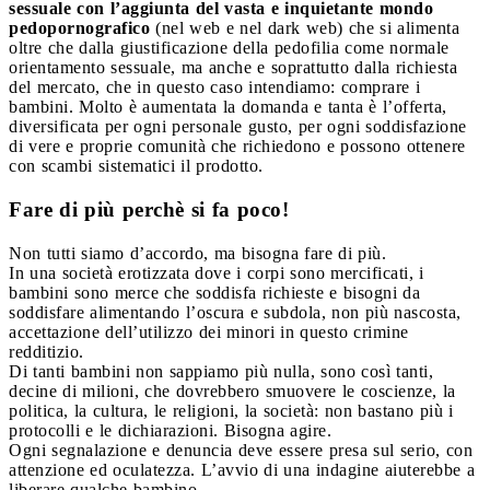
sessuale con l’aggiunta del vasta e inquietante mondo
pedopornografico
(nel web e nel dark web) che si alimenta
oltre che dalla giustificazione della pedofilia come normale
orientamento sessuale, ma anche e soprattutto dalla richiesta
del mercato, che in questo caso intendiamo: comprare i
bambini. Molto è aumentata la domanda e tanta è l’offerta,
diversificata per ogni personale gusto, per ogni soddisfazione
di vere e proprie comunità che richiedono e possono ottenere
con scambi sistematici il prodotto.
Fare di più perchè si fa poco!
Non tutti siamo d’accordo, ma bisogna fare di più.
In una società erotizzata dove i corpi sono mercificati, i
bambini sono merce che soddisfa richieste e bisogni da
soddisfare alimentando l’oscura e subdola, non più nascosta,
accettazione dell’utilizzo dei minori in questo crimine
redditizio.
Di tanti bambini non sappiamo più nulla, sono così tanti,
decine di milioni, che dovrebbero smuovere le coscienze, la
politica, la cultura, le religioni, la società: non bastano più i
protocolli e le dichiarazioni. Bisogna agire.
Ogni segnalazione e denuncia deve essere presa sul serio, con
attenzione ed oculatezza. L’avvio di una indagine aiuterebbe a
liberare qualche bambino.