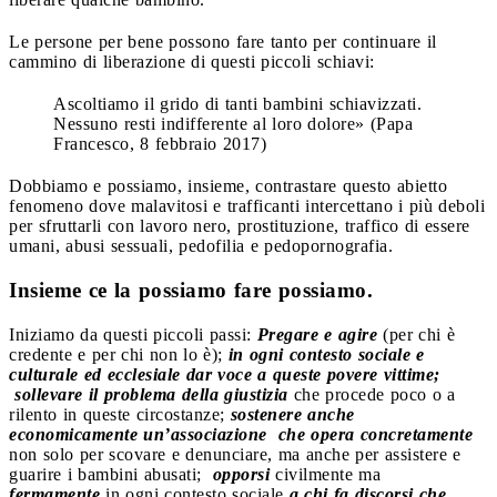
Le persone per bene possono fare tanto per continuare il
cammino di liberazione di questi piccoli schiavi:
Ascoltiamo il grido di tanti bambini schiavizzati.
Nessuno resti indifferente al loro dolore» (Papa
Francesco, 8 febbraio 2017)
Dobbiamo e possiamo, insieme, contrastare questo abietto
fenomeno dove malavitosi e trafficanti intercettano i più deboli
per sfruttarli con lavoro nero, prostituzione, traffico di essere
umani, abusi sessuali, pedofilia e pedopornografia.
Insieme ce la possiamo fare possiamo.
Iniziamo da questi piccoli passi:
Pregare e agire
(per chi è
credente e per chi non lo è);
in ogni contesto sociale e
culturale ed ecclesiale dar voce a queste povere vittime;
sollevare il problema della giustizia
che procede poco o a
rilento in queste circostanze;
sostenere anche
economicamente un’associazione che opera concretamente
non solo per scovare e denunciare, ma anche per assistere e
guarire i bambini abusati;
opporsi
civilmente ma
fermamente
in ogni contesto sociale
a chi fa discorsi che