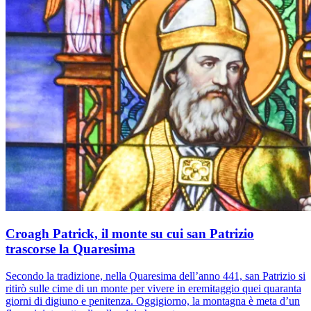
Croagh Patrick, il monte su cui san Patrizio
trascorse la Quaresima
Secondo la tradizione, nella Quaresima dell’anno 441, san Patrizio si
ritirò sulle cime di un monte per vivere in eremitaggio quei quaranta
giorni di digiuno e penitenza. Oggigiorno, la montagna è meta d’un