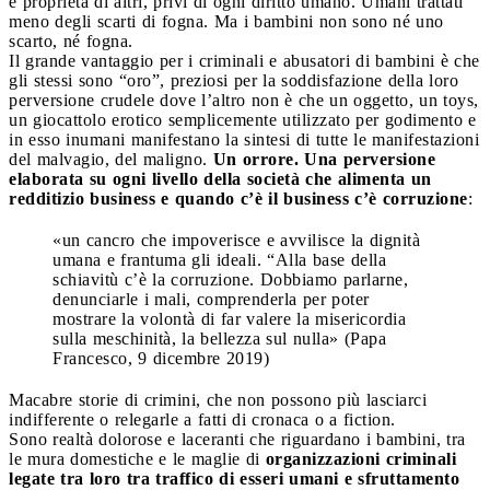
è proprietà di altri, privi di ogni diritto umano. Umani trattati
meno degli scarti di fogna. Ma i bambini non sono né uno
scarto, né fogna.
Il grande vantaggio per i criminali e abusatori di bambini è che
gli stessi sono “oro”, preziosi per la soddisfazione della loro
perversione crudele dove l’altro non è che un oggetto, un toys,
un giocattolo erotico semplicemente utilizzato per godimento e
in esso inumani manifestano la sintesi di tutte le manifestazioni
del malvagio, del maligno.
Un orrore. Una perversione
elaborata su ogni livello della società che alimenta un
redditizio business e quando c’è il business c’è corruzione
:
«un cancro che impoverisce e avvilisce la dignità
umana e frantuma gli ideali. “Alla base della
schiavitù c’è la corruzione. Dobbiamo parlarne,
denunciarle i mali, comprenderla per poter
mostrare la volontà di far valere la misericordia
sulla meschinità, la bellezza sul nulla» (Papa
Francesco, 9 dicembre 2019)
Macabre storie di crimini, che non possono più lasciarci
indifferente o relegarle a fatti di cronaca o a fiction.
Sono realtà dolorose e laceranti che riguardano i bambini, tra
le mura domestiche e le maglie di
organizzazioni criminali
legate tra loro tra traffico di esseri umani e sfruttamento