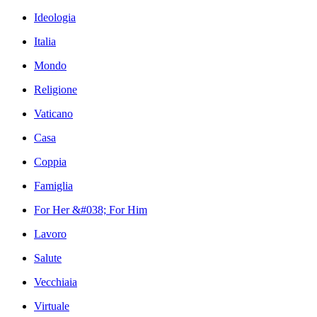
Ideologia
Italia
Mondo
Religione
Vaticano
Casa
Coppia
Famiglia
For Her &#038; For Him
Lavoro
Salute
Vecchiaia
Virtuale