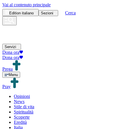
Vai al contenuto principale
Cerca
Edition
italiano
Sezioni
Servizi
Dona ora
Dona ora
Prega
Menu
Pray
Opinioni
News
Stile di vita
Spiritualità
Scoperte
Eredità
Italia