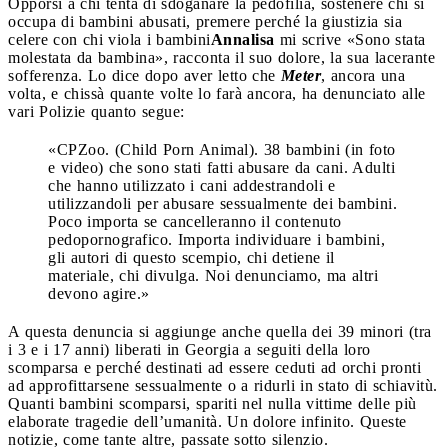
Opporsi a chi tenta di sdoganare la pedofilia, sostenere chi si
occupa di bambini abusati, premere perché la giustizia sia
celere con chi viola i bambini
Annalisa
mi scrive «Sono stata
molestata da bambina», racconta il suo dolore, la sua lacerante
sofferenza. Lo dice dopo aver letto che
Meter
, ancora una
volta, e chissà quante volte lo farà ancora, ha denunciato alle
vari Polizie quanto segue:
«CPZoo. (Child Porn Animal). 38 bambini (in foto
e video) che sono stati fatti abusare da cani. Adulti
che hanno utilizzato i cani addestrandoli e
utilizzandoli per abusare sessualmente dei bambini.
Poco importa se cancelleranno il contenuto
pedopornografico. Importa individuare i bambini,
gli autori di questo scempio, chi detiene il
materiale, chi divulga. Noi denunciamo, ma altri
devono agire.»
A questa denuncia si aggiunge anche quella dei 39 minori (tra
i 3 e i 17 anni) liberati in Georgia a seguiti della loro
scomparsa e perché destinati ad essere ceduti ad orchi pronti
ad approfittarsene sessualmente o a ridurli in stato di schiavitù.
Quanti bambini scomparsi, spariti nel nulla vittime delle più
elaborate tragedie dell’umanità. Un dolore infinito. Queste
notizie, come tante altre, passate sotto silenzio.