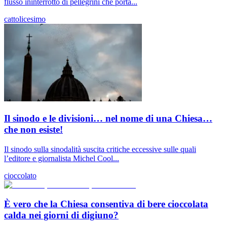
flusso ininterrotto di pellegrini che porta...
cattolicesimo
Il sinodo e le divisioni… nel nome di una Chiesa…
che non esiste!
Il sinodo sulla sinodalità suscita critiche eccessive sulle quali
l’editore e giornalista Michel Cool...
cioccolato
È vero che la Chiesa consentiva di bere cioccolata
calda nei giorni di digiuno?