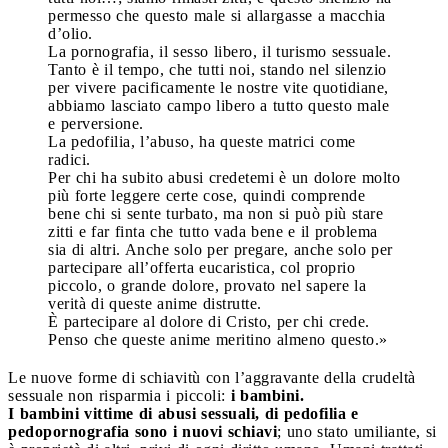
permesso che questo male si allargasse a macchia
d’olio.
La pornografia, il sesso libero, il turismo sessuale.
Tanto è il tempo, che tutti noi, stando nel silenzio
per vivere pacificamente le nostre vite quotidiane,
abbiamo lasciato campo libero a tutto questo male
e perversione.
La pedofilia, l’abuso, ha queste matrici come
radici.
Per chi ha subito abusi credetemi è un dolore molto
più forte leggere certe cose, quindi comprende
bene chi si sente turbato, ma non si può più stare
zitti e far finta che tutto vada bene e il problema
sia di altri. Anche solo per pregare, anche solo per
partecipare all’offerta eucaristica, col proprio
piccolo, o grande dolore, provato nel sapere la
verità di queste anime distrutte.
È partecipare al dolore di Cristo, per chi crede.
Penso che queste anime meritino almeno questo.»
Le nuove forme di schiavitù con l’aggravante della crudeltà
sessuale non risparmia i piccoli:
i bambini.
I bambini vittime di abusi sessuali, di pedofilia e
pedopornografia sono i nuovi schiavi
; uno stato umiliante, si