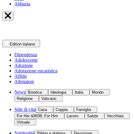
Abbazia
Edition
italiano
Dipendenza
Adolescente
Adozione
Adorazione eucaristica
Affido
Allenatore
News
Bioetica
Ideologia
Italia
Mondo
Religione
Vaticano
Stile di vita
Casa
Coppia
Famiglia
For Her &#038; For Him
Lavoro
Salute
Vecchiaia
Virtuale
Spiritualità
Bibbia e dottrina
Devozione