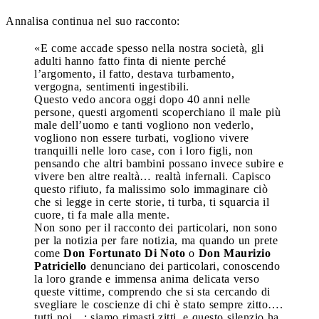
Annalisa continua nel suo racconto:
«E come accade spesso nella nostra società, gli
adulti hanno fatto finta di niente perché
l’argomento, il fatto, destava turbamento,
vergogna, sentimenti ingestibili.
Questo vedo ancora oggi dopo 40 anni nelle
persone, questi argomenti scoperchiano il male più
male dell’uomo e tanti vogliono non vederlo,
vogliono non essere turbati, vogliono vivere
tranquilli nelle loro case, con i loro figli, non
pensando che altri bambini possano invece subire e
vivere ben altre realtà… realtà infernali. Capisco
questo rifiuto, fa malissimo solo immaginare ciò
che si legge in certe storie, ti turba, ti squarcia il
cuore, ti fa male alla mente.
Non sono per il racconto dei particolari, non sono
per la notizia per fare notizia, ma quando un prete
come
Don Fortunato Di Noto
o
Don Maurizio
Patriciello
denunciano dei particolari, conoscendo
la loro grande e immensa anima delicata verso
queste vittime, comprendo che si sta cercando di
svegliare le coscienze di chi è stato sempre zitto….
tutti noi…; siamo rimasti zitti, e questo silenzio ha