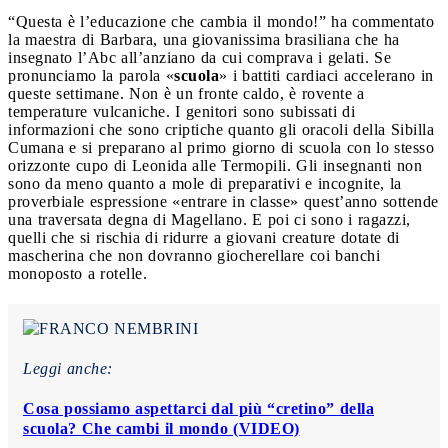
“Questa è l’educazione che cambia il mondo!” ha commentato
la maestra di Barbara, una giovanissima brasiliana che ha
insegnato l’Abc all’anziano da cui comprava i gelati.
Se
pronunciamo la parola «
scuola
» i battiti cardiaci accelerano in
queste settimane. Non è un fronte caldo, è rovente a
temperature vulcaniche. I genitori sono subissati di
informazioni che sono criptiche quanto gli oracoli della Sibilla
Cumana e si preparano al primo giorno di scuola con lo stesso
orizzonte cupo di Leonida alle Termopili. Gli insegnanti non
sono da meno quanto a mole di preparativi e incognite, la
proverbiale espressione «entrare in classe» quest’anno sottende
una traversata degna di Magellano. E poi ci sono i ragazzi,
quelli che si rischia di ridurre a giovani creature dotate di
mascherina che non dovranno giocherellare coi banchi
monoposto a rotelle.
Leggi anche:
Cosa possiamo aspettarci dal più “cretino” della
scuola? Che cambi il mondo (VIDEO)