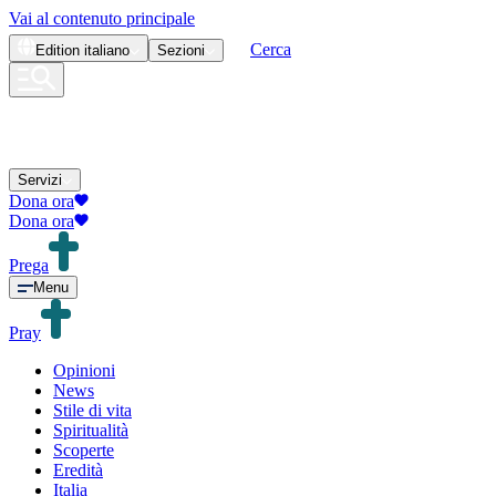
Vai al contenuto principale
Cerca
Edition
italiano
Sezioni
Servizi
Dona ora
Dona ora
Prega
Menu
Pray
Opinioni
News
Stile di vita
Spiritualità
Scoperte
Eredità
Italia