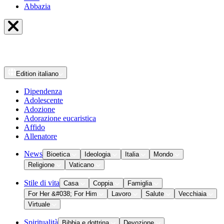
Abbazia
Edition
italiano
Dipendenza
Adolescente
Adozione
Adorazione eucaristica
Affido
Allenatore
News
Bioetica
Ideologia
Italia
Mondo
Religione
Vaticano
Stile di vita
Casa
Coppia
Famiglia
For Her &#038; For Him
Lavoro
Salute
Vecchiaia
Virtuale
Spiritualità
Bibbia e dottrina
Devozione