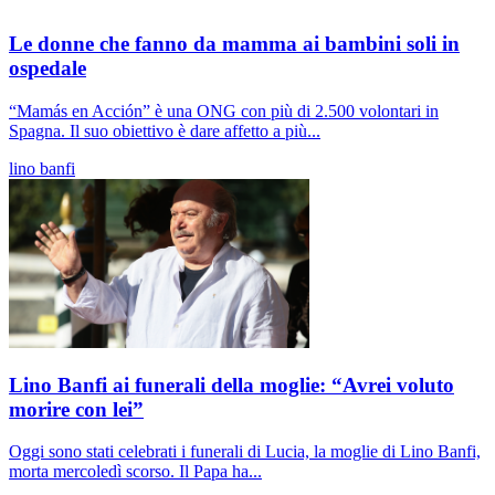
Le donne che fanno da mamma ai bambini soli in
ospedale
“Mamás en Acción” è una ONG con più di 2.500 volontari in
Spagna. Il suo obiettivo è dare affetto a più...
lino banfi
Lino Banfi ai funerali della moglie: “Avrei voluto
morire con lei”
Oggi sono stati celebrati i funerali di Lucia, la moglie di Lino Banfi,
morta mercoledì scorso. Il Papa ha...