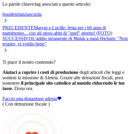
Le parole chiave/tag associati a questo articolo:
brasile
infanzia
scuola
PRECEDENTE
Marvin e Lucille: festa per i 60 anni di
matrimonio... con gli stessi abiti di "quel" giorno! (FOTO)
SUCCESSIVO
L'addio struggente di Malak a papà Hicham: "Non
respiro, vi voglio bene"
Ti piace il nostro contenuto?
Aiutaci a coprire i costi di produzione
degli articoli che leggi e
sostieni la missione di Aleteia. Grazie alle detrazioni fiscali, puoi
sostenere
il principale sito cattolico al mondo riducendo le tue
tasse.
Dona ora.
Faccio una donazione adesso
( Con detrazione fiscale )