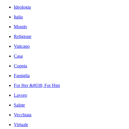
Ideologia
Italia
Mondo
Religione
Vaticano
Casa
Coppia
Famiglia
For Her &#038; For Him
Lavoro
Salute
Vecchiaia
Virtuale