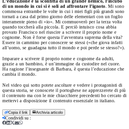
L’educazione è la sconfitta di un grande nemico, l’incubo
di un mondo in cui si è soli ad affrontare l’ignoto
. Mi sono
commossa entrambe le volte in cui i miei figli più grandi sono
tornati a casa dal primo giorno delle elementari con un foglio
interamente pieno di «io». Mi commuoverò per la terza volta
quando toccherà alla piccola. E perciò intuisco cosa abbia
provato Francisco nel riuscire a scrivere il proprio nome e
cognome. Non è forse questa l’avventura suprema della vita?
Essere in cammino per conoscere se stessi («che giova infatti
all’uomo, se guadagna tutto il mondo e poi perde se stesso?»).
Imparare a scrivere il proprio nome e cognome da adulti,
grazie a un bambino, è un’immagine da custodire nel cuore.
Ha ragione l’insegnante di Barbara, è questa l’educazione che
cambia il mondo.
Nel video qui sotto potete ascoltare e vedere i protagonisti di
questa storia, se conoscete il portoghese ne apprezzerete di più
il contenuto ma con le mie chiacchiere precedenti ho cercato di
mettervi a disposizione il contenuto essenziale in italiano.
Copia il link
Archivia articolo
Condividi su
: