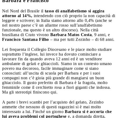
Barbara e Francisco
Nel Nord del Brasile il
tasso di analfabetismo si aggira
attorno al 14%,
intendendo con ciò proprio la non capacità di
leggere e scrivere; in Italia siamo attorno allo 0,4% (anche se
nel nostro paese c’è un allarme rosso sull’analfabetismo
funzionale, ma questo è un altro discorso). Nella città
brasiliana di Crato vivono
Barbara Matos Costa
, 9 anni, e
Francisco Santana Filho
– ma per tutti Zezinho – di 68 anni.
Lei frequenta il Collegio Diocesano e le piace molto studiare
soprattutto l’inglese, lui invece ha dovuto cominciare a
lavorare fin da quando aveva 12 anni ed è un venditore
ambulante di gelati e ghiaccioli. Siamo in un contesto umano
povero ma decoroso, facile immaginare come si siano
conosciuti: all’uscita di scuola per Barbara e per i suoi
compagni non c’è gioia più grande di mangiarsi un buon
ghiacciolo. Il gusto preferito di Barbara è la fragola, molto
femminile come il cerchietto rosa a fiori giganti che indossa.
Ma gli stereotipi finiscono qui.
A parte i brevi scambi per l’acquisto del gelato, Zezinho
ammette che nessuno di questi ragazzini si è mai molto
interessato a lui. Finché un giorno
Barbara si è accorta che
lui aveva problemi col portoghese
e, a domanda diretta,