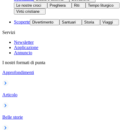
Le nostre croci
Preghiera
Riti
Tempo liturgico
Virtù cristiane
Scoperte
Divertimento
Santuari
Storia
Viaggi
Servizi
Newsletter
Applicazione
Annuncio
I nostri formati di punta
Approfondimenti
Articolo
Belle storie