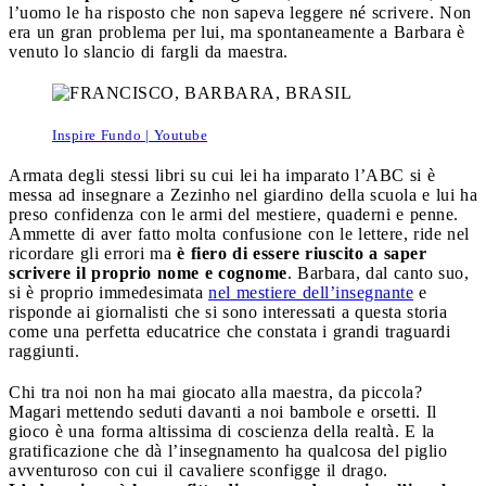
l’uomo le ha risposto che non sapeva leggere né scrivere. Non
era un gran problema per lui, ma spontaneamente a Barbara è
venuto lo slancio di fargli da maestra.
Inspire Fundo | Youtube
Armata degli stessi libri su cui lei ha imparato l’ABC si è
messa ad insegnare a Zezinho nel giardino della scuola e lui ha
preso confidenza con le armi del mestiere, quaderni e penne.
Ammette di aver fatto molta confusione con le lettere, ride nel
ricordare gli errori ma
è fiero di essere riuscito a saper
scrivere il proprio nome e cognome
. Barbara, dal canto suo,
si è proprio immedesimata
nel mestiere dell’insegnante
e
risponde ai giornalisti che si sono interessati a questa storia
come una perfetta educatrice che constata i grandi traguardi
raggiunti.
Chi tra noi non ha mai giocato alla maestra, da piccola?
Magari mettendo seduti davanti a noi bambole e orsetti. Il
gioco è una forma altissima di coscienza della realtà. E la
gratificazione che dà l’insegnamento ha qualcosa del piglio
avventuroso con cui il cavaliere sconfigge il drago.