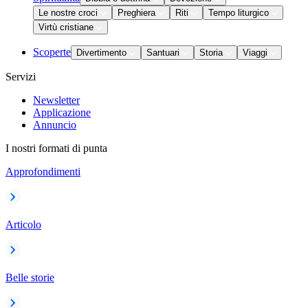
Le nostre croci
Preghiera
Riti
Tempo liturgico
Virtù cristiane
Scoperte
Divertimento
Santuari
Storia
Viaggi
Servizi
Newsletter
Applicazione
Annuncio
I nostri formati di punta
Approfondimenti
Articolo
Belle storie