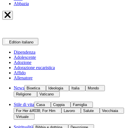
Abbazia
Edition
italiano
Dipendenza
Adolescente
Adozione
Adorazione eucaristica
Affido
Allenatore
News
Bioetica
Ideologia
Italia
Mondo
Religione
Vaticano
Stile di vita
Casa
Coppia
Famiglia
For Her &#038; For Him
Lavoro
Salute
Vecchiaia
Virtuale
Spiritualità
Bibbia e dottrina
Devozione