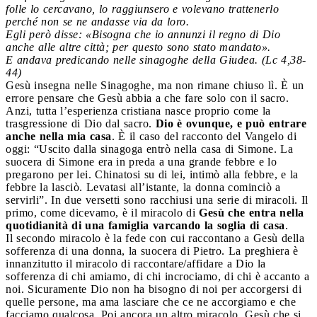
folle lo cercavano, lo raggiunsero e volevano trattenerlo
perché non se ne andasse via da loro.
Egli però disse: «Bisogna che io annunzi il regno di Dio
anche alle altre città; per questo sono stato mandato».
E andava predicando nelle sinagoghe della Giudea. (Lc 4,38-
44)
Gesù insegna nelle Sinagoghe, ma non rimane chiuso lì. È un
errore pensare che Gesù abbia a che fare solo con il sacro.
Anzi, tutta l’esperienza cristiana nasce proprio come la
trasgressione di Dio dal sacro.
Dio è ovunque, e può entrare
anche nella mia casa
. È il caso del racconto del Vangelo di
oggi: “Uscito dalla sinagoga entrò nella casa di Simone. La
suocera di Simone era in preda a una grande febbre e lo
pregarono per lei. Chinatosi su di lei, intimò alla febbre, e la
febbre la lasciò. Levatasi all’istante, la donna cominciò a
servirli”. In due versetti sono racchiusi una serie di miracoli. Il
primo, come dicevamo, è il miracolo di
Gesù che entra nella
quotidianità di una famiglia varcando la soglia di casa
.
Il secondo miracolo è la fede con cui raccontano a Gesù della
sofferenza di una donna, la suocera di Pietro. La preghiera è
innanzitutto il miracolo di raccontare/affidare a Dio la
sofferenza di chi amiamo, di chi incrociamo, di chi è accanto a
noi. Sicuramente Dio non ha bisogno di noi per accorgersi di
quelle persone, ma ama lasciare che ce ne accorgiamo e che
facciamo qualcosa. Poi ancora un altro miracolo, Gesù che si