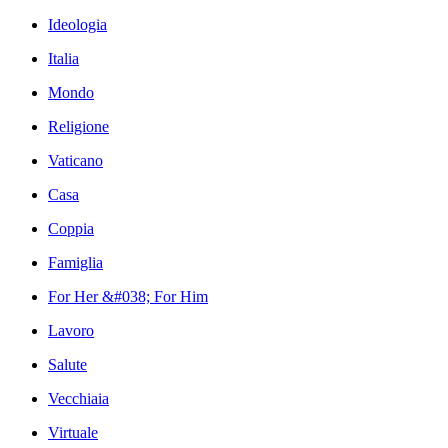
Ideologia
Italia
Mondo
Religione
Vaticano
Casa
Coppia
Famiglia
For Her &#038; For Him
Lavoro
Salute
Vecchiaia
Virtuale