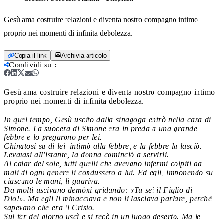
Gesù ama costruire relazioni e diventa nostro compagno intimo
proprio nei momenti di infinita debolezza.
Copia il link
Archivia articolo
Condividi su
:
Gesù ama costruire relazioni e diventa nostro compagno intimo
proprio nei momenti di infinita debolezza.
In quel tempo, Gesù uscito dalla sinagoga entrò nella casa di
Simone. La suocera di Simone era in preda a una grande
febbre e lo pregarono per lei.
Chinatosi su di lei, intimò alla febbre, e la febbre la lasciò.
Levatasi all’istante, la donna cominciò a servirli.
Al calar del sole, tutti quelli che avevano infermi colpiti da
mali di ogni genere li condussero a lui. Ed egli, imponendo su
ciascuno le mani, li guariva.
Da molti uscivano demòni gridando: «Tu sei il Figlio di
Dio!». Ma egli li minacciava e non li lasciava parlare, perché
sapevano che era il Cristo.
Sul far del giorno uscì e si recò in un luogo deserto. Ma le