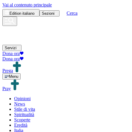
Vai al contenuto principale
Cerca
Edition
italiano
Sezioni
Servizi
Dona ora
Dona ora
Prega
Menu
Pray
Opinioni
News
Stile di vita
Spiritualità
Scoperte
Eredità
Italia