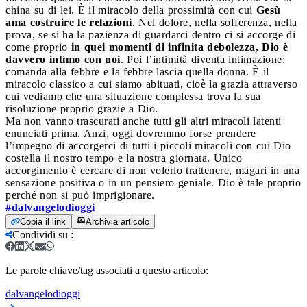
china su di lei. È il miracolo della prossimità con cui
Gesù
ama costruire le relazioni
. Nel dolore, nella sofferenza, nella
prova, se si ha la pazienza di guardarci dentro ci si accorge di
come proprio
in quei momenti di infinita debolezza,
Dio è
davvero intimo con noi
. Poi l’intimità diventa intimazione:
comanda alla febbre e la febbre lascia quella donna. È il
miracolo classico a cui siamo abituati, cioè la grazia attraverso
cui vediamo che una situazione complessa trova la sua
risoluzione proprio grazie a Dio.
Ma non vanno trascurati anche tutti gli altri miracoli latenti
enunciati prima. Anzi, oggi dovremmo forse prendere
l’impegno di accorgerci di tutti i piccoli miracoli con cui Dio
costella il nostro tempo e la nostra giornata. Unico
accorgimento è cercare di non volerlo trattenere, magari in una
sensazione positiva o in un pensiero geniale. Dio è tale proprio
perché non si può imprigionare.
#dalvangelodioggi
Copia il link
Archivia articolo
Condividi su
:
Le parole chiave/tag associati a questo articolo:
dalvangelodioggi