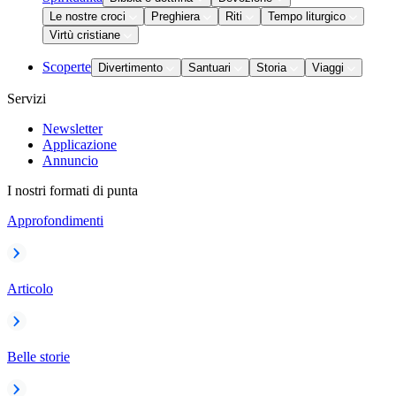
Le nostre croci
Preghiera
Riti
Tempo liturgico
Virtù cristiane
Scoperte
Divertimento
Santuari
Storia
Viaggi
Servizi
Newsletter
Applicazione
Annuncio
I nostri formati di punta
Approfondimenti
Articolo
Belle storie