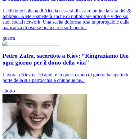
L'edizione italiana di Aleteia cesserà di essere online la sera del 28
febbraio. Aleteia smetterà anche di pubblicare articoli e video sui
suoi social network. Una scelta dolorosa resa improrogabile dalla
mancanza di risorse finanziarie sufficienti...
guerra
Pedro Zafra, sacerdote a Kiev: “Ringraziamo Dio
ogni giorno per il dono della vita”
Lavora a Kiev da 10 anni, e in questo anno di guerra ha aperto le
porte della sua parrocchia a chiunque ne...
aborto