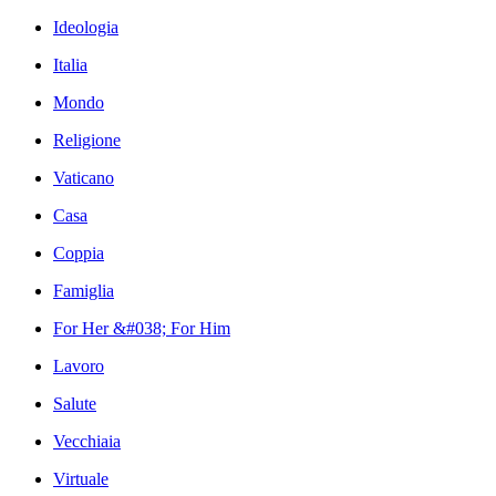
Ideologia
Italia
Mondo
Religione
Vaticano
Casa
Coppia
Famiglia
For Her &#038; For Him
Lavoro
Salute
Vecchiaia
Virtuale