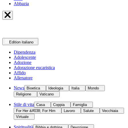
Abbazia
Edition
italiano
Dipendenza
Adolescente
Adozione
Adorazione eucaristica
Affido
Allenatore
News
Bioetica
Ideologia
Italia
Mondo
Religione
Vaticano
Stile di vita
Casa
Coppia
Famiglia
For Her &#038; For Him
Lavoro
Salute
Vecchiaia
Virtuale
Spiritualità
Bibbia e dottrina
Devozione