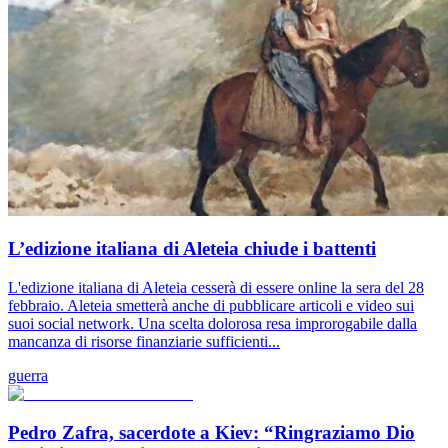
L’edizione italiana di Aleteia chiude i battenti
L'edizione italiana di Aleteia cesserà di essere online la sera del 28
febbraio. Aleteia smetterà anche di pubblicare articoli e video sui
suoi social network. Una scelta dolorosa resa improrogabile dalla
mancanza di risorse finanziarie sufficienti...
guerra
Pedro Zafra, sacerdote a Kiev: “Ringraziamo Dio