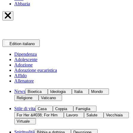
Abbazia
Edition
italiano
Dipendenza
Adolescente
Adozione
Adorazione eucaristica
Affido
Allenatore
News
Bioetica
Ideologia
Italia
Mondo
Religione
Vaticano
Stile di vita
Casa
Coppia
Famiglia
For Her &#038; For Him
Lavoro
Salute
Vecchiaia
Virtuale
Spiritualità
Bibbia e dottrina
Devozione