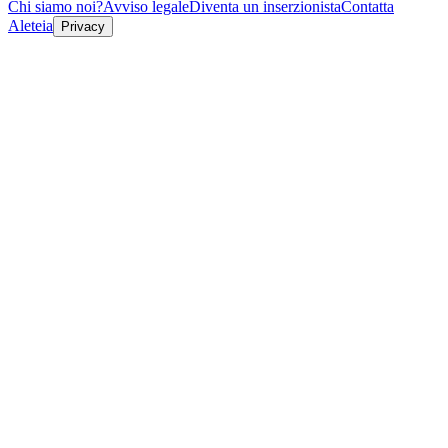
Chi siamo noi?
Avviso legale
Diventa un inserzionista
Contatta
Aleteia
Privacy