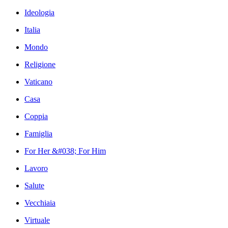
Ideologia
Italia
Mondo
Religione
Vaticano
Casa
Coppia
Famiglia
For Her &#038; For Him
Lavoro
Salute
Vecchiaia
Virtuale