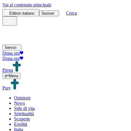
Vai al contenuto principale
Cerca
Edition
italiano
Sezioni
Servizi
Dona ora
Dona ora
Prega
Menu
Pray
Opinioni
News
Stile di vita
Spiritualità
Scoperte
Eredità
Italia