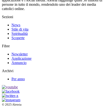
applicazione e i social media. Aleteia raggiunge quasi 50 milioni di
persone in tutto il mondo, rendendolo uno dei leader dei media
cattolici online.
Sezioni
News
Stile di vita
Spiritualità
Scoperte
Fibre
Newsletter
Applicazione
Annuncio
Archivi
Per anno
© 2025 Aleteia