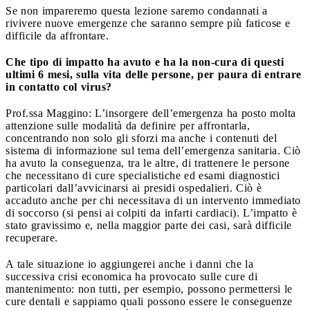
Se non impareremo questa lezione saremo condannati a
rivivere nuove emergenze che saranno sempre più faticose e
difficile da affrontare.
Che tipo di impatto ha avuto e ha la non-cura di questi
ultimi 6 mesi, sulla vita delle persone, per paura di entrare
in contatto col virus?
Prof.ssa Maggino: L’insorgere dell’emergenza ha posto molta
attenzione sulle modalità da definire per affrontarla,
concentrando non solo gli sforzi ma anche i contenuti del
sistema di informazione sul tema dell’emergenza sanitaria. Ciò
ha avuto la conseguenza, tra le altre, di trattenere le persone
che necessitano di cure specialistiche ed esami diagnostici
particolari dall’avvicinarsi ai presidi ospedalieri. Ciò è
accaduto anche per chi necessitava di un intervento immediato
di soccorso (si pensi ai colpiti da infarti cardiaci). L’impatto è
stato gravissimo e, nella maggior parte dei casi, sarà difficile
recuperare.
A tale situazione io aggiungerei anche i danni che la
successiva crisi economica ha provocato sulle cure di
mantenimento: non tutti, per esempio, possono permettersi le
cure dentali e sappiamo quali possono essere le conseguenze