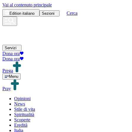
Vai al contenuto principale
Cerca
Edition
italiano
Sezioni
Servizi
Dona ora
Dona ora
Prega
Menu
Pray
Opinioni
News
Stile di vita
Spiritualità
Scoperte
Eredità
Italia