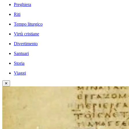
Preghiera
Riti
Tempo liturgico
Virtù cristiane
Divertimento
Santuari
Storia
Viaggi
✕