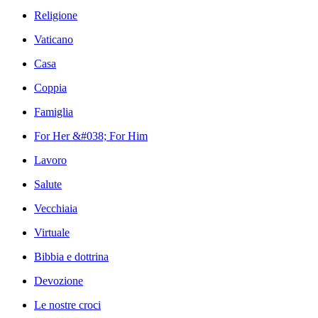
Religione
Vaticano
Casa
Coppia
Famiglia
For Her &#038; For Him
Lavoro
Salute
Vecchiaia
Virtuale
Bibbia e dottrina
Devozione
Le nostre croci