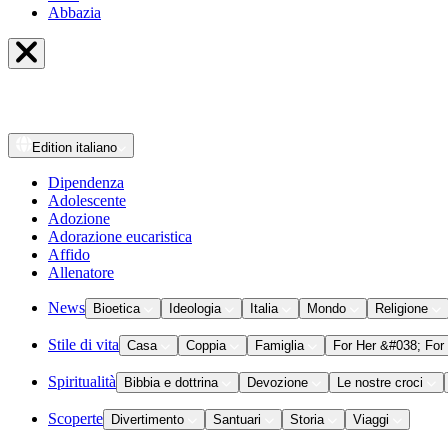
Abbazia
Edition
italiano
Dipendenza
Adolescente
Adozione
Adorazione eucaristica
Affido
Allenatore
News
Bioetica
Ideologia
Italia
Mondo
Religione
Stile di vita
Casa
Coppia
Famiglia
For Her &#038; For
Spiritualità
Bibbia e dottrina
Devozione
Le nostre croci
Scoperte
Divertimento
Santuari
Storia
Viaggi