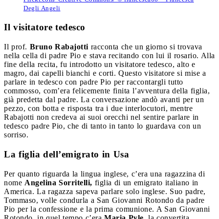
Degli Angeli
Il visitatore tedesco
Il prof.
Bruno Rabajotti
racconta che un giorno si trovava
nella cella di padre Pio e stava recitando con lui il rosario. Alla
fine della recita, fu introdotto un visitatore tedesco, alto e
magro, dai capelli bianchi e corti. Questo visitatore si mise a
parlare in tedesco con padre Pio per raccontargli tutto
commosso, com’era felicemente finita l’avventura della figlia,
già predetta dal padre. La conversazione andò avanti per un
pezzo, con botta e risposta tra i due interlocutori, mentre
Rabajotti non credeva ai suoi orecchi nel sentire parlare in
tedesco padre Pio, che di tanto in tanto lo guardava con un
sorriso.
La figlia dell’emigrato in Usa
Per quanto riguarda la lingua inglese, c’era una ragazzina di
nome
Angelina Sorritelli,
figlia di un emigrato italiano in
America. La ragazza sapeva parlare solo inglese. Suo padre,
Tommaso, volle condurla a San Giovanni Rotondo da padre
Pio per la confessione e la prima comunione. A San Giovanni
Rotondo, in quel tempo c’era
Maria Pyle,
la convertita