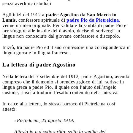
senza averli mai studiati
Agli inizi del 1912 a
padre Agostino da San Marco in
Lamis,
confessore spirituale di
padre Pio da Pietrelcina
,
venne un’idea originale. Per valutare la santità di padre Pio e
per sfuggire alle insidie del diavolo, decise di scrivergli in
lingue non conosciute dal giovane confessore e discepolo.
Iniziò, tra padre Pio ed il suo confessore una corrispondenza in
lingua greca e in lingua francese.
La lettera di padre Agostino
Nella lettera del 7 settembre del 1912, padre Agostino, avendo
compreso che il demonio si prendeva gioco di lui, scrisse in
lingua greca a padre Pio, il quale con l’aiuto dell’angelo
custode, riuscì a tradurre l’esatto contenuto della missiva.
In calce alla lettera, lo stesso parroco di Pietrelcina così
attestò:
«Pietrelcina, 25 agosto 1919.
Attesto io qui sottoscritto, sotto la santità del