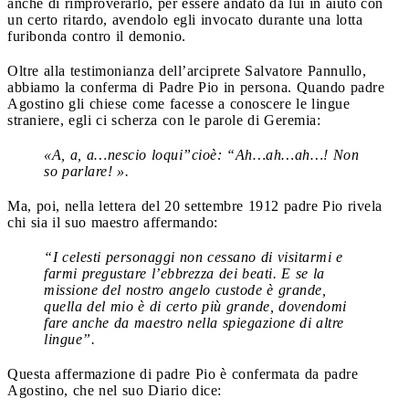
anche di rimproverarlo, per essere andato da lui in aiuto con
un certo ritardo, avendolo egli invocato durante una lotta
furibonda contro il demonio.
Oltre alla testimonianza dell’arciprete Salvatore Pannullo,
abbiamo la conferma di Padre Pio in persona. Quando padre
Agostino gli chiese come facesse a conoscere le lingue
straniere, egli ci scherza con le parole di Geremia:
«A, a, a…nescio loqui”cioè: “Ah…ah…ah…! Non
so parlare! ».
Ma, poi, nella lettera del 20 settembre 1912 padre Pio rivela
chi sia il suo maestro affermando:
“I celesti personaggi non cessano di visitarmi e
farmi pregustare l’ebbrezza dei beati. E se la
missione del nostro angelo custode è grande,
quella del mio è di certo più grande, dovendomi
fare anche da maestro nella spiegazione di altre
lingue”.
Questa affermazione di padre Pio è confermata da padre
Agostino, che nel suo Diario dice: