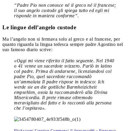
“Padre Pio non conosce né il greco né il francese;
il suo angelo custode gli spiega tutto ed egli mi
risponde in maniera conforme”.
Le lingue dell’angelo custode
Ma l’angelo non si fermava solo al greco e al francese, per
quanto riguarda la lingua tedesca sempre padre Agostino nel
suo famoso diario scrive:
«Oggi mi viene riferito il fatto seguente. Nel 1940
o 41 venne un sacerdote svizzero. Parlò in latino
col padre. Prima di andarsene, licenziandosi col
padre Pio, quel sacerdote raccomandò
un’ammalata Il padre rispose in tedesco: Ich
werde sie an die gottliche Barmheizicheit
empsehlen, ossia la raccomanderò alla Divina
Misericordia. Il prete rimase oltremodo
meravigliato del fatto e lo raccontò alla persona
che l’ospitava».
Flickr.com/ Creative Commons/ © francesca66 – Francesca