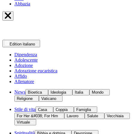
Abbazia
Edition
italiano
Dipendenza
Adolescente
Adozione
Adorazione eucaristica
Affido
Allenatore
News
Bioetica
Ideologia
Italia
Mondo
Religione
Vaticano
Stile di vita
Casa
Coppia
Famiglia
For Her &#038; For Him
Lavoro
Salute
Vecchiaia
Virtuale
Spiritualità
Bibbia e dottrina
Devozione