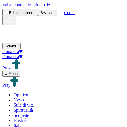
Vai al contenuto principale
Cerca
Edition
italiano
Sezioni
Servizi
Dona ora
Dona ora
Prega
Menu
Pray
Opinioni
News
Stile di vita
Spiritualità
Scoperte
Eredità
Italia