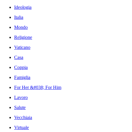
Ideologia
Italia
Mondo
Religione
Vaticano
Casa
Coppia
Famiglia
For Her &#038; For Him
Lavoro
Salute
Vecchiaia
Virtuale