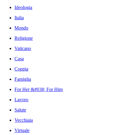
Ideologia
Italia
Mondo
Religione
Vaticano
Casa
Coppia
Famiglia
For Her &#038; For Him
Lavoro
Salute
Vecchiaia
Virtuale