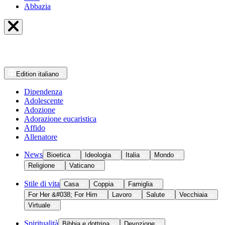
Abbazia
Edition
italiano
Dipendenza
Adolescente
Adozione
Adorazione eucaristica
Affido
Allenatore
News
Bioetica
Ideologia
Italia
Mondo
Religione
Vaticano
Stile di vita
Casa
Coppia
Famiglia
For Her &#038; For Him
Lavoro
Salute
Vecchiaia
Virtuale
Spiritualità
Bibbia e dottrina
Devozione