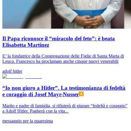
Il Papa riconosce il “miracolo del feto”: è beata
Elisabetta Martinez
E’ la fondatrice della Congregazione delle Figlie di Santa Maria di
Leuca. Francesco ha proclamato anche cinque nuovi venerabili
adolf hitler
“Io non giuro a Hitler”. La testimonianza di fedeltà
e coraggio di Josef Mayr-Nusser
Marito e padre di famiglia, si rifiuterà di giurare “fedeltà e coraggio”
a Adolf Hitler. Pagherà con la vita...
messaggio per la quaresima