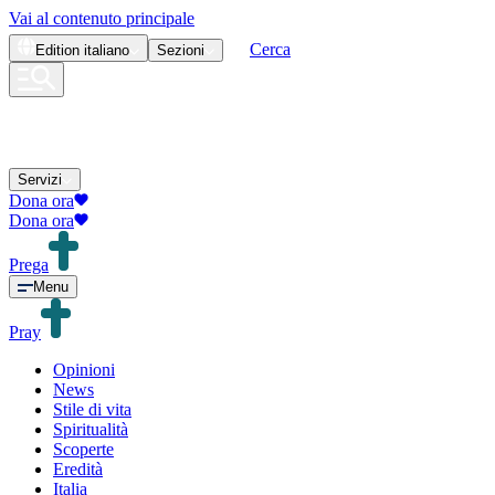
Vai al contenuto principale
Cerca
Edition
italiano
Sezioni
Servizi
Dona ora
Dona ora
Prega
Menu
Pray
Opinioni
News
Stile di vita
Spiritualità
Scoperte
Eredità
Italia