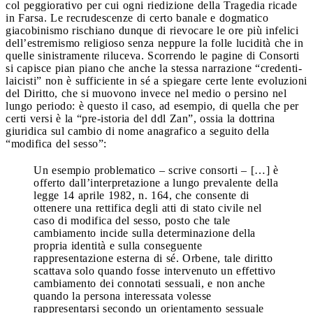
col peggiorativo per cui ogni riedizione della Tragedia ricade
in Farsa. Le recrudescenze di certo banale e dogmatico
giacobinismo rischiano dunque di rievocare le ore più infelici
dell’estremismo religioso senza neppure la folle lucidità che in
quelle sinistramente riluceva. Scorrendo le pagine di Consorti
si capisce pian piano che anche la stessa narrazione “credenti-
laicisti” non è sufficiente in sé a spiegare certe lente evoluzioni
del Diritto, che si muovono invece nel medio o persino nel
lungo periodo: è questo il caso, ad esempio, di quella che per
certi versi è la “pre-istoria del ddl Zan”, ossia la dottrina
giuridica sul cambio di nome anagrafico a seguito della
“modifica del sesso”:
Un esempio problematico – scrive consorti – […] è
offerto dall’interpretazione a lungo prevalente della
legge 14 aprile 1982, n. 164, che consente di
ottenere una rettifica degli atti di stato civile nel
caso di modifica del sesso, posto che tale
cambiamento incide sulla determinazione della
propria identità e sulla conseguente
rappresentazione esterna di sé. Orbene, tale diritto
scattava solo quando fosse intervenuto un effettivo
cambiamento dei connotati sessuali, e non anche
quando la persona interessata volesse
rappresentarsi secondo un orientamento sessuale