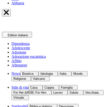
Abbazia
Edition
italiano
Dipendenza
Adolescente
Adozione
Adorazione eucaristica
Affido
Allenatore
News
Bioetica
Ideologia
Italia
Mondo
Religione
Vaticano
Stile di vita
Casa
Coppia
Famiglia
For Her &#038; For Him
Lavoro
Salute
Vecchiaia
Virtuale
Spiritualità
Bibbia e dottrina
Devozione