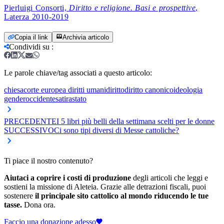
Pierluigi Consorti,
Diritto e religione. Basi e prospettive
,
Laterza 2010-2019
Copia il link
Archivia articolo
Condividi su
:
Le parole chiave/tag associati a questo articolo:
chiesa
corte europea diritti umani
diritto
diritto canonico
ideologia
gender
occidente
satira
stato
PRECEDENTE
I 5 libri più belli della settimana scelti per le donne
SUCCESSIVO
Ci sono tipi diversi di Messe cattoliche?
Ti piace il nostro contenuto?
Aiutaci a coprire i costi di produzione
degli articoli che leggi e
sostieni la missione di Aleteia. Grazie alle detrazioni fiscali, puoi
sostenere
il principale sito cattolico al mondo riducendo le tue
tasse.
Dona ora.
Faccio una donazione adesso