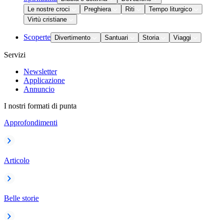
Le nostre croci
Preghiera
Riti
Tempo liturgico
Virtù cristiane
Scoperte
Divertimento
Santuari
Storia
Viaggi
Servizi
Newsletter
Applicazione
Annuncio
I nostri formati di punta
Approfondimenti
Articolo
Belle storie