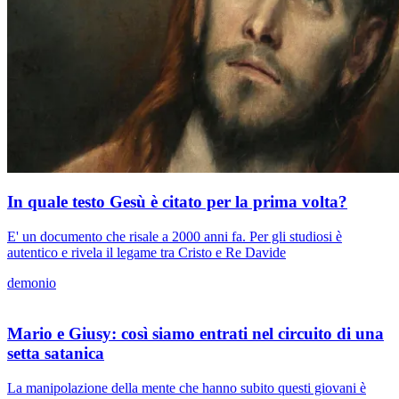
In quale testo Gesù è citato per la prima volta?
E' un documento che risale a 2000 anni fa. Per gli studiosi è
autentico e rivela il legame tra Cristo e Re Davide
demonio
Mario e Giusy: così siamo entrati nel circuito di una
setta satanica
La manipolazione della mente che hanno subito questi giovani è