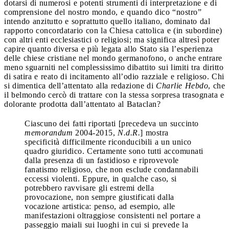
dotarsi di numerosi e potenti strumenti di interpretazione e di
comprensione del nostro mondo, e quando dico “nostro”
intendo anzitutto e soprattutto quello italiano, dominato dal
rapporto concordatario con la Chiesa cattolica e (in subordine)
con altri enti ecclesiastici o religiosi; ma significa altresì poter
capire quanto diversa e più legata allo Stato sia l’esperienza
delle chiese cristiane nel mondo germanofono, o anche entrare
meno sguarniti nel complessissimo dibattito sui limiti tra diritto
di satira e reato di incitamento all’odio razziale e religioso. Chi
si dimentica dell’attentato alla redazione di
Charlie Hebdo
, che
il belmondo cercò di trattare con la stessa sorpresa trasognata e
dolorante prodotta dall’attentato al Bataclan?
Ciascuno dei fatti riportati [precedeva un succinto
memorandum
2004-2015,
N.d.R.
] mostra
specificità difficilmente riconducibili a un unico
quadro giuridico. Certamente sono tutti accomunati
dalla presenza di un fastidioso e riprovevole
fanatismo religioso, che non esclude condannabili
eccessi violenti. Eppure, in qualche caso, si
potrebbero ravvisare gli estremi della
provocazione, non sempre giustificati dalla
vocazione artistica: penso, ad esempio, alle
manifestazioni oltraggiose consistenti nel portare a
passeggio maiali sui luoghi in cui si prevede la