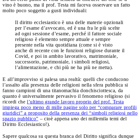
vino è buono, ma il prof. Testa mi faceva osservare un fatto
molto poco soggetto a gusti individuali:
Il diritto ecclesiastico è una delle materie opzionali
per l’esame d’avvocato, ed è una fra le più scelte
ad ogni sessione d’esame, perché il fattore sociale
religioso è elemento sempre attuale e sempre
presente nella vita quotidiana (come si è visto
anche di recente con le funzioni religiose durante il
Covid, e poi in ambito lavorativo, matrimoniale,
successorio, patrimoniale, i simboli religiosi,
l’alimentazione, e chi più ne ha più ne metta).
E all’improvviso si palesa una realtà: quelli che conducono
l’assalto alla presenza delle religioni nella sfera pubblica si
fanno campioni di una titanomachia donchisciottesca, da
quanto è universalmente pervasivo il fenomeno religioso (si
ricordi che
l’ultimo grande lavoro proprio del prof. Testa
impiega poco meno di mille pagine solo per “comparare profili
giuridici” a proposito della presenza dei “simboli religiosi nello
spazio pubblico”
– cioè appena
uno
dei millemila temi del
Diritto Ecclesiastico!).
Sapere qualcosa su questa branca del Diritto significa dunque