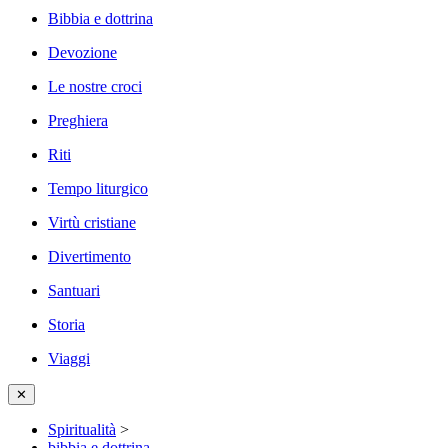
Bibbia e dottrina
Devozione
Le nostre croci
Preghiera
Riti
Tempo liturgico
Virtù cristiane
Divertimento
Santuari
Storia
Viaggi
✕
Spiritualità
>
bibbia e dottrina