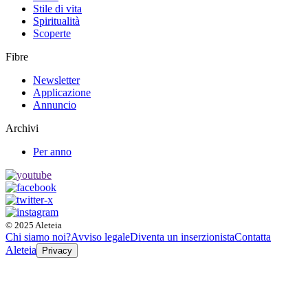
Stile di vita
Spiritualità
Scoperte
Fibre
Newsletter
Applicazione
Annuncio
Archivi
Per anno
© 2025 Aleteia
Chi siamo noi?
Avviso legale
Diventa un inserzionista
Contatta
Aleteia
Privacy