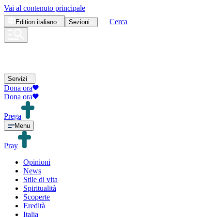
Vai al contenuto principale
Cerca
Edition
italiano
Sezioni
Servizi
Dona ora
Dona ora
Prega
Menu
Pray
Opinioni
News
Stile di vita
Spiritualità
Scoperte
Eredità
Italia