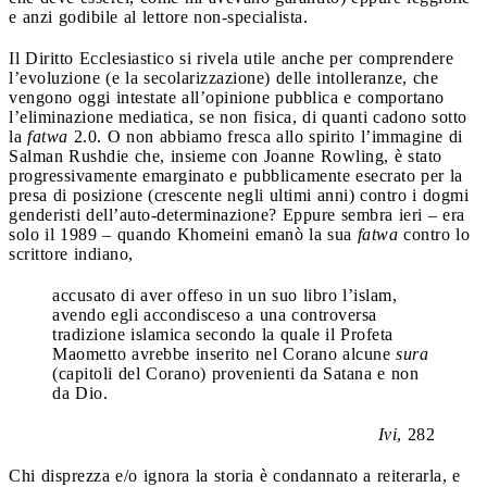
e anzi godibile al lettore non-specialista.
Il Diritto Ecclesiastico si rivela utile anche per comprendere
l’evoluzione (e la secolarizzazione) delle intolleranze, che
vengono oggi intestate all’opinione pubblica e comportano
l’eliminazione mediatica, se non fisica, di quanti cadono sotto
la
fatwa
2.0. O non abbiamo fresca allo spirito l’immagine di
Salman Rushdie che, insieme con Joanne Rowling, è stato
progressivamente emarginato e pubblicamente esecrato per la
presa di posizione (crescente negli ultimi anni) contro i dogmi
genderisti dell’auto-determinazione? Eppure sembra ieri – era
solo il 1989 – quando Khomeini emanò la sua
fatwa
contro lo
scrittore indiano,
accusato di aver offeso in un suo libro l’islam,
avendo egli accondisceso a una controversa
tradizione islamica secondo la quale il Profeta
Maometto avrebbe inserito nel Corano alcune
sura
(capitoli del Corano) provenienti da Satana e non
da Dio.
Ivi
, 282
Chi disprezza e/o ignora la storia è condannato a reiterarla, e