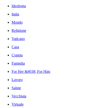
Ideologia
Italia
Mondo
Religione
Vaticano
Casa
Coppia
Famiglia
For Her &#038; For Him
Lavoro
Salute
Vecchiaia
Virtuale