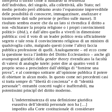
interpreta il diritto come il baluardo di resistenza
dell’individuo, del singolo, alla collettività, allo Stato; nel
medio periodo però abbiamo avuto l’espansione imprevedibile
delle possibilità di conoscere, immagazzinare, analizzare e
trasmettere dati sulle persone (e perfino sulle masse). Il
risultato sembra essere che da un lato si rivendica il diritto a
non «dichiarare la propria religione o i propri convincimenti
politici» (
ibid.
), e dall’altro quello a viverli in dimensione
pubblica: così il voto di un leader politico resta ufficialmente
segreto e tale resta il convincimento religioso di un ministro di
qualsivoglia culto, malgrado questi (come l’altro) faccia
pubblica professione di quelli. Analogamente – ed ecco come
la questione tocca l’àmbito del Diritto Ecclesiastico – anche gli
avamposti giuridici della
gender theory
rivendicano la facoltà
di valersi di analoghe tutele: poter dire ai quattro venti il
proprio sesso a prescindere dall’obbligo di “fornirne una
prova”, e al contempo sottrarre all’opinione pubblica il potere
di obiettare in alcun modo. In questo come nei precedenti casi
si tratta sempre di “libertà di coscienza” e di “identità
personale”: entrambi concetti vaghi e inafferrabili, ma
potentissimi principî del diritto moderno.
L’indeterminatezza di una definizione giuridica
esaustiva dell’identità personale non ha […]
impedito alla Corte costituzionale di considerare