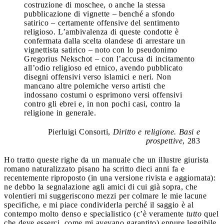
costruzione di moschee, o anche la stessa
pubblicazione di vignette – benché a sfondo
satirico – certamente offensive del sentimento
religioso. L’ambivalenza di queste condotte è
confermata dalla scelta olandese di arrestare un
vignettista satirico – noto con lo pseudonimo
Gregorius Nekschot – con l’accusa di incitamento
all’odio religioso ed etnico, avendo pubblicato
disegni offensivi verso islamici e neri. Non
mancano altre polemiche verso artisti che
indossano costumi o esprimono versi offensivi
contro gli ebrei e, in non pochi casi, contro la
religione in generale.
Pierluigi Consorti,
Diritto e religione. Basi e
prospettive
, 283
Ho tratto queste righe da un manuale che un illustre giurista
romano naturalizzato pisano ha scritto dieci anni fa e
recentemente riproposto (in una versione rivista e aggiornata):
ne debbo la segnalazione agli amici di cui già sopra, che
volentieri mi suggeriscono mezzi per colmare le mie lacune
specifiche, e mi piace condividerla perché il saggio è al
contempo molto denso e specialistico (c’è veramente
tutto
quel
che deve esserci, come mi avevano garantito) eppure leggibile