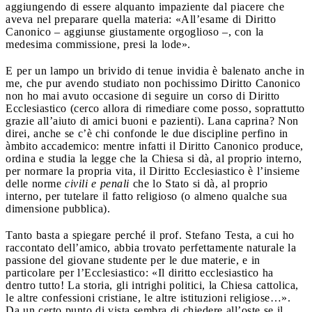
aggiungendo di essere alquanto impaziente dal piacere che
aveva nel preparare quella materia: «All’esame di Diritto
Canonico – aggiunse giustamente orgoglioso –, con la
medesima commissione, presi la lode».
E per un lampo un brivido di tenue invidia è balenato anche in
me, che pur avendo studiato non pochissimo Diritto Canonico
non ho mai avuto occasione di seguire un corso di Diritto
Ecclesiastico (cerco allora di rimediare come posso, soprattutto
grazie all’aiuto di amici buoni e pazienti). Lana caprina? Non
direi, anche se c’è chi confonde le due discipline perfino in
àmbito accademico: mentre infatti il Diritto Canonico produce,
ordina e studia la legge che la Chiesa si dà, al proprio interno,
per normare la propria vita, il Diritto Ecclesiastico è l’insieme
delle norme
civili e penali
che lo Stato si dà, al proprio
interno, per tutelare il fatto religioso (o almeno qualche sua
dimensione pubblica).
Tanto basta a spiegare perché il prof. Stefano Testa, a cui ho
raccontato dell’amico, abbia trovato perfettamente naturale la
passione del giovane studente per le due materie, e in
particolare per l’Ecclesiastico: «Il diritto ecclesiastico ha
dentro tutto! La storia, gli intrighi politici, la Chiesa cattolica,
le altre confessioni cristiane, le altre istituzioni religiose…».
Da un certo punto di vista sembra di chiedere all’oste se il