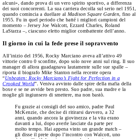
alcuni», dando prova di un vero spirito sportivo, a differenza
dei suoi concorrenti. La sua carriera decolla sul serio nel 1951,
quando comincia a duellare al
Madison Square Garden
, fino al
1955. Fu in quel periodo che batté i migliori campioni del
momento – Jersey Joe Walcott, Ezzard Charles, Roland
LaStarza –, ciascuno eletto miglior combattente dell’anno.
Il giorno in cui la fede prese il sopravvento
All’inizio del 1956, Rocky Marciano aveva all’attivo 49
vittorie contro 0 sconfitte, dopo solo nove anni sul ring. Il suo
manager di allora guadagnava lautamente sulle sue spalle –
riporta il biografo Mike Stanton nella recente opera
“
Unbeaten: Rocky Marciano’s Fight for Perfection in a
Crooked World
”. Veniva avvinto dalle spire della mafia della
boxe e se ne avvide ben presto. Suo padre, sua madre e la
moglie gli ingiunsero di smettere, ma non bastò.
Fu grazie ai consigli del suo amico, padre Paul
McKenzie, che decise di ritirarsi davvero, a 32
anni, quando ancora la giovinezza e la vita erano
davanti a lui, dopo averle lasciate da parte per
molto tempo. Hai appena vinto un grande match –
gli disse il prete dopo l’incontro con Walcott, uno