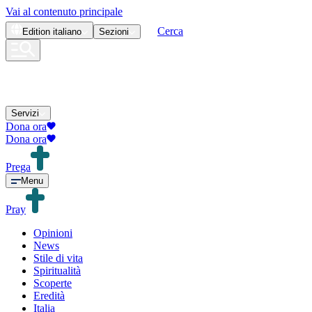
Vai al contenuto principale
Cerca
Edition
italiano
Sezioni
Servizi
Dona ora
Dona ora
Prega
Menu
Pray
Opinioni
News
Stile di vita
Spiritualità
Scoperte
Eredità
Italia