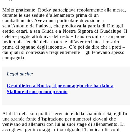
Molto praticante, Rocky partecipava regolarmente alla messa,
durante le sue sedute d’allenamento prima di un
combattimento. Aveva una particolare devozione a
sant’Antonio da Padova, che predicava la parola di Dio agli
eretici catari, a san Giuda e a Nostra Signora di Guadalupe. Il
celebre pugile attribuiva del resto «il suo record da campione
invitto alla fedeltà della madre e all’aver recitato il rosario
prima di ognuno degli incontri». C’è poi da dire che i preti –
dai quali si confessava frequentemente – gli tenevano spesso
compagnia.
Leggi anche:
Gesù dietro a Rocky, il personaggio che ha dato a
Stallone il suo primo premio
Al di là della sua pratica fervente e della sua notorietà, egli fu
una grande fonte d’ispirazione per numerosi giovani che
venivano ad allenarsi con lui ai suoi stage di allenamento. Li
accoglieva per incoraggiarli «malgrado l’handicap fisico di