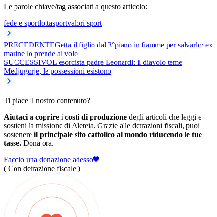
Le parole chiave/tag associati a questo articolo:
fede e sport
lotta
sport
valori sport
PRECEDENTE
Getta il figlio dal 3°piano in fiamme per salvarlo: ex
marine lo prende al volo
SUCCESSIVO
L'esorcista padre Leonardi: il diavolo teme
Medjugorje, le possessioni esistono
Ti piace il nostro contenuto?
Aiutaci a coprire i costi di produzione
degli articoli che leggi e
sostieni la missione di Aleteia. Grazie alle detrazioni fiscali, puoi
sostenere
il principale sito cattolico al mondo riducendo le tue
tasse.
Dona ora.
Faccio una donazione adesso
( Con detrazione fiscale )