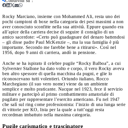
Condividi su
:
Rocky Marciano, insieme con Mohammed Ali, resta uno dei
pochi campioni di boxe nella categoria dei pesi massimi a non
aver conosciuto sconfitte nella sua attività. Eppure quando era
all’apice della carriera decise di seguire il consiglio di un
amico sacerdote: «Certo può guadagnare del denaro battendosi
– gli disse padre Paul McKenzie –, ma la sua famiglia è più
importante. Secondo me farebbe bene a ritirarsi». Così nel
1956, dopo 9 anni di carriera, andò in pensione.
Anche se ha ispirato il celebre pugile “Rocky Balboa”, a cui
Sylverster Stallone ha dato volto e corpo, il vero Rocky aveva
ben altro spessore di quella macchina da pugni, e glie lo
riconoscevano tutti volentieri. Oriundo italiano, Rocco
Marchegiano (il suo vero nome) viene da un ambiente
semplice e molto praticante. Nacque nel 1923, fece il servizio
militare e partecipò al primo combattimento amatoriale di
pugilato per rappresentare l’esercito americano. Fu nel 1947
che salì sul ring come professionista: l’inizio di una lunga serie
di vittorie per KO, lista per la quale a tutt’oggi resta
recordman imbattuto nella massima categoria.
Pugile carismatico e trascinatore