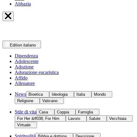
Abbazia
Edition
italiano
Dipendenza
Adolescente
Adozione
Adorazione eucaristica
Affido
Allenatore
News
Bioetica
Ideologia
Italia
Mondo
Religione
Vaticano
Stile di vita
Casa
Coppia
Famiglia
For Her &#038; For Him
Lavoro
Salute
Vecchiaia
Virtuale
Spiritualità
Bibbia e dottrina
Devozione