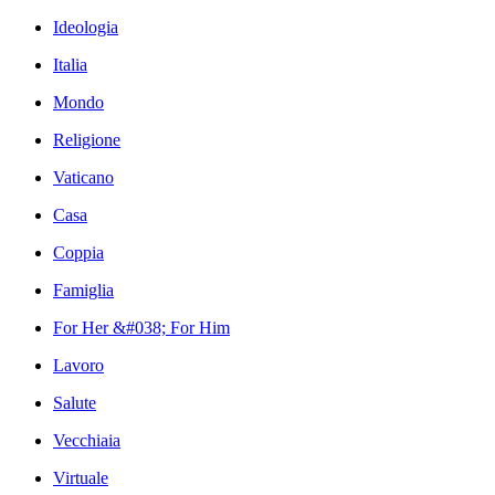
Ideologia
Italia
Mondo
Religione
Vaticano
Casa
Coppia
Famiglia
For Her &#038; For Him
Lavoro
Salute
Vecchiaia
Virtuale