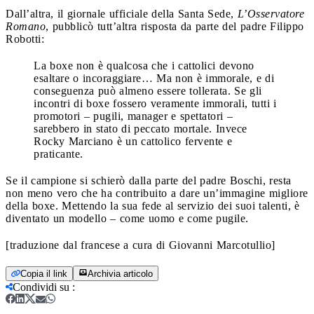
Dall’altra, il giornale ufficiale della Santa Sede,
L’Osservatore
Romano
, pubblicò tutt’altra risposta da parte del padre Filippo
Robotti:
La boxe non è qualcosa che i cattolici devono
esaltare o incoraggiare… Ma non è immorale, e di
conseguenza può almeno essere tollerata. Se gli
incontri di boxe fossero veramente immorali, tutti i
promotori – pugili, manager e spettatori –
sarebbero in stato di peccato mortale. Invece
Rocky Marciano è un cattolico fervente e
praticante.
Se il campione si schierò dalla parte del padre Boschi, resta
non meno vero che ha contribuito a dare un’immagine migliore
della boxe. Mettendo la sua fede al servizio dei suoi talenti, è
diventato un modello – come uomo e come pugile.
[traduzione dal francese a cura di Giovanni Marcotullio]
Copia il link
Archivia articolo
Condividi su
: