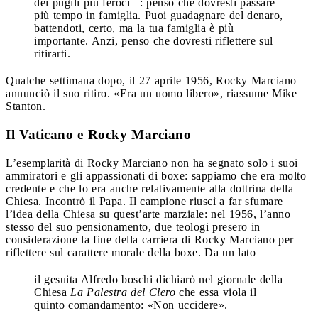
dei pugili più feroci –: penso che dovresti passare
più tempo in famiglia. Puoi guadagnare del denaro,
battendoti, certo, ma la tua famiglia è più
importante. Anzi, penso che dovresti riflettere sul
ritirarti.
Qualche settimana dopo, il 27 aprile 1956, Rocky Marciano
annunciò il suo ritiro. «Era un uomo libero», riassume Mike
Stanton.
Il Vaticano e Rocky Marciano
L’esemplarità di Rocky Marciano non ha segnato solo i suoi
ammiratori e gli appassionati di boxe: sappiamo che era molto
credente e che lo era anche relativamente alla dottrina della
Chiesa. Incontrò il Papa. Il campione riuscì a far sfumare
l’idea della Chiesa su quest’arte marziale: nel 1956, l’anno
stesso del suo pensionamento, due teologi presero in
considerazione la fine della carriera di Rocky Marciano per
riflettere sul carattere morale della boxe. Da un lato
il gesuita Alfredo boschi dichiarò nel giornale della
Chiesa
La Palestra del Clero
che essa viola il
quinto comandamento: «Non uccidere».