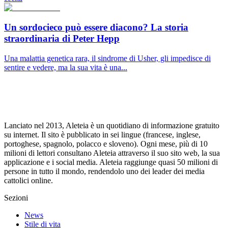
Un sordocieco può essere diacono? La storia
straordinaria di Peter Hepp
Una malattia genetica rara, il sindrome di Usher, gli impedisce di
sentire e vedere, ma la sua vita è una...
Lanciato nel 2013, Aleteia è un quotidiano di informazione gratuito
su internet. Il sito è pubblicato in sei lingue (francese, inglese,
portoghese, spagnolo, polacco e sloveno). Ogni mese, più di 10
milioni di lettori consultano Aleteia attraverso il suo sito web, la sua
applicazione e i social media. Aleteia raggiunge quasi 50 milioni di
persone in tutto il mondo, rendendolo uno dei leader dei media
cattolici online.
Sezioni
News
Stile di vita