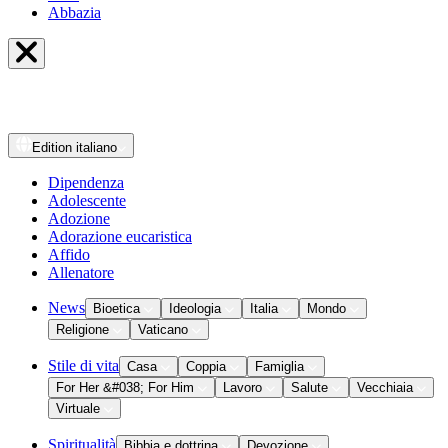
Abbazia
Edition
italiano
Dipendenza
Adolescente
Adozione
Adorazione eucaristica
Affido
Allenatore
News
Bioetica
Ideologia
Italia
Mondo
Religione
Vaticano
Stile di vita
Casa
Coppia
Famiglia
For Her &#038; For Him
Lavoro
Salute
Vecchiaia
Virtuale
Spiritualità
Bibbia e dottrina
Devozione