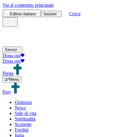
Vai al contenuto principale
Cerca
Edition
italiano
Sezioni
Servizi
Dona ora
Dona ora
Prega
Menu
Pray
Opinioni
News
Stile di vita
Spiritualità
Scoperte
Eredità
Italia