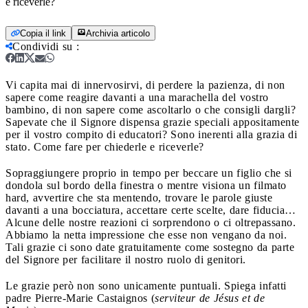
e riceverle?
Copia il link
Archivia articolo
Condividi su
:
Vi capita mai di innervosirvi, di perdere la pazienza, di non
sapere come reagire davanti a una marachella del vostro
bambino, di non sapere come ascoltarlo o che consigli dargli?
Sapevate che il Signore dispensa grazie speciali appositamente
per il vostro compito di educatori? Sono inerenti alla grazia di
stato. Come fare per chiederle e riceverle?
Sopraggiungere proprio in tempo per beccare un figlio che si
dondola sul bordo della finestra o mentre visiona un filmato
hard, avvertire che sta mentendo, trovare le parole giuste
davanti a una bocciatura, accettare certe scelte, dare fiducia…
Alcune delle nostre reazioni ci sorprendono o ci oltrepassano.
Abbiamo la netta impressione che esse non vengano da noi.
Tali grazie ci sono date gratuitamente come sostegno da parte
del Signore per facilitare il nostro ruolo di genitori.
Le grazie però non sono unicamente puntuali. Spiega infatti
padre Pierre-Marie Castaignos (
serviteur de Jésus et de