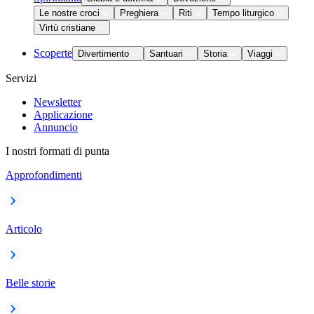
Le nostre croci
Preghiera
Riti
Tempo liturgico
Virtù cristiane
Scoperte
Divertimento
Santuari
Storia
Viaggi
Servizi
Newsletter
Applicazione
Annuncio
I nostri formati di punta
Approfondimenti
Articolo
Belle storie