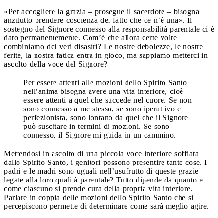
«Per accogliere la grazia – prosegue il sacerdote – bisogna
anzitutto prendere coscienza del fatto che ce n’è una». Il
sostegno del Signore connesso alla responsabilità parentale ci è
dato permanentemente. Com’è che allora certe volte
combiniamo dei veri disastri? Le nostre debolezze, le nostre
ferite, la nostra fatica entra in gioco, ma sappiamo metterci in
ascolto della voce del Signore?
Per essere attenti alle mozioni dello Spirito Santo
nell’anima bisogna avere una vita interiore, cioè
essere attenti a quel che succede nel cuore. Se non
sono connesso a me stesso, se sono iperattivo e
perfezionista, sono lontano da quel che il Signore
può suscitare in termini di mozioni. Se sono
connesso, il Signore mi guida in un cammino.
Mettendosi in ascolto di una piccola voce interiore soffiata
dallo Spirito Santo, i genitori possono presentire tante cose. I
padri e le madri sono uguali nell’usufrutto di queste grazie
legate alla loro qualità parentale? Tutto dipende da quanto e
come ciascuno si prende cura della propria vita interiore.
Parlare in coppia delle mozioni dello Spirito Santo che si
percepiscono permette di determinare come sarà meglio agire.