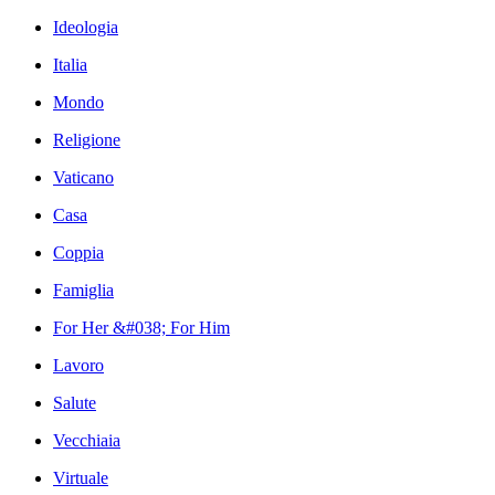
Ideologia
Italia
Mondo
Religione
Vaticano
Casa
Coppia
Famiglia
For Her &#038; For Him
Lavoro
Salute
Vecchiaia
Virtuale