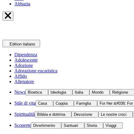
Abbazia
Edition
italiano
Dipendenza
Adolescente
Adozione
Adorazione eucaristica
Affido
Allenatore
News
Bioetica
Ideologia
Italia
Mondo
Religione
Stile di vita
Casa
Coppia
Famiglia
For Her &#038; For
Spiritualità
Bibbia e dottrina
Devozione
Le nostre croci
Scoperte
Divertimento
Santuari
Storia
Viaggi