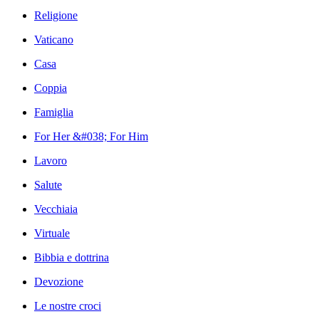
Religione
Vaticano
Casa
Coppia
Famiglia
For Her &#038; For Him
Lavoro
Salute
Vecchiaia
Virtuale
Bibbia e dottrina
Devozione
Le nostre croci