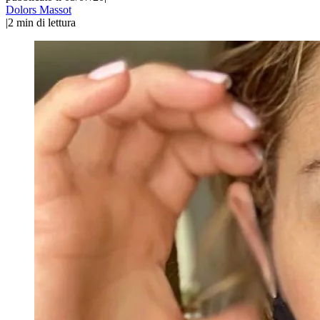
Dolors Massot
|
2
min di lettura