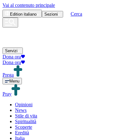
Vai al contenuto principale
Cerca
Edition
italiano
Sezioni
Servizi
Dona ora
Dona ora
Prega
Menu
Pray
Opinioni
News
Stile di vita
Spiritualità
Scoperte
Eredità
Italia