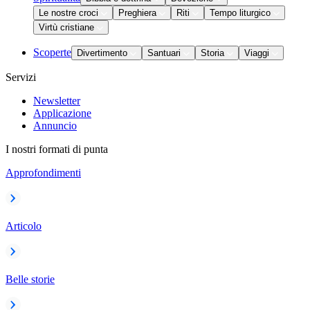
Le nostre croci
Preghiera
Riti
Tempo liturgico
Virtù cristiane
Scoperte
Divertimento
Santuari
Storia
Viaggi
Servizi
Newsletter
Applicazione
Annuncio
I nostri formati di punta
Approfondimenti
Articolo
Belle storie