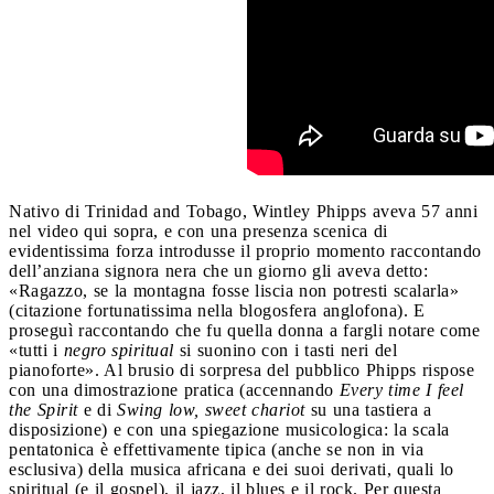
Nativo di Trinidad and Tobago, Wintley Phipps aveva 57 anni
nel video qui sopra, e con una presenza scenica di
evidentissima forza introdusse il proprio momento raccontando
dell’anziana signora nera che un giorno gli aveva detto:
«Ragazzo, se la montagna fosse liscia non potresti scalarla»
(citazione fortunatissima nella blogosfera anglofona). E
proseguì raccontando che fu quella donna a fargli notare come
«tutti i
negro spiritual
si suonino con i tasti neri del
pianoforte». Al brusio di sorpresa del pubblico Phipps rispose
con una dimostrazione pratica (accennando
Every time I feel
the Spirit
e di
Swing low, sweet chariot
su una tastiera a
disposizione) e con una spiegazione musicologica: la scala
pentatonica è effettivamente tipica (anche se non in via
esclusiva) della musica africana e dei suoi derivati, quali lo
spiritual (e il gospel), il jazz, il blues e il rock. Per questa