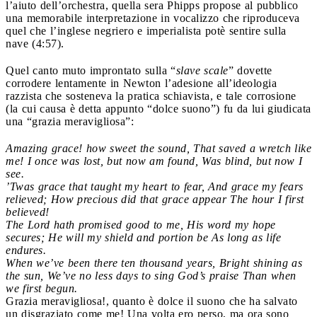
l’aiuto dell’orchestra, quella sera Phipps propose al pubblico
una memorabile interpretazione in vocalizzo che riproduceva
quel che l’inglese negriero e imperialista potè sentire sulla
nave (4:57).
Quel canto muto improntato sulla “
slave scale
” dovette
corrodere lentamente in Newton l’adesione all’ideologia
razzista che sosteneva la pratica schiavista, e tale corrosione
(la cui causa è detta appunto “dolce suono”) fu da lui giudicata
una “grazia meravigliosa”:
Amazing grace! how sweet the sound, That saved a wretch like
me! I once was lost, but now am found, Was blind, but now I
see.
’Twas grace that taught my heart to fear, And grace my fears
relieved; How precious did that grace appear The hour I first
believed!
The Lord hath promised good to me, His word my hope
secures; He will my shield and portion be As long as life
endures.
When we’ve been there ten thousand years, Bright shining as
the sun, We’ve no less days to sing God’s praise Than when
we first begun.
Grazia meravigliosa!, quanto è dolce il suono che ha salvato
un disgraziato come me! Una volta ero perso, ma ora sono