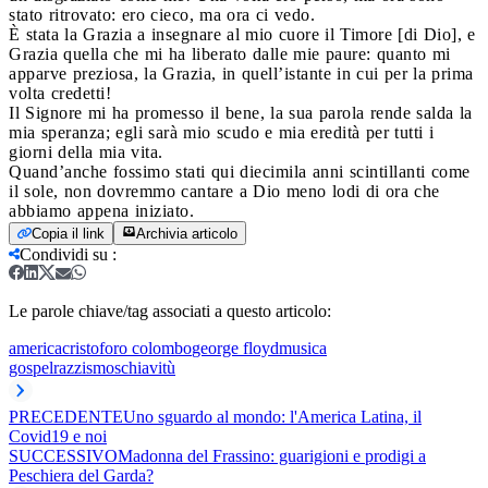
stato ritrovato: ero cieco, ma ora ci vedo.
È stata la Grazia a insegnare al mio cuore il Timore [di Dio], e
Grazia quella che mi ha liberato dalle mie paure: quanto mi
apparve preziosa, la Grazia, in quell’istante in cui per la prima
volta credetti!
Il Signore mi ha promesso il bene, la sua parola rende salda la
mia speranza; egli sarà mio scudo e mia eredità per tutti i
giorni della mia vita.
Quand’anche fossimo stati qui diecimila anni scintillanti come
il sole, non dovremmo cantare a Dio meno lodi di ora che
abbiamo appena iniziato.
Copia il link
Archivia articolo
Condividi su
:
Le parole chiave/tag associati a questo articolo:
america
cristoforo colombo
george floyd
musica
gospel
razzismo
schiavitù
PRECEDENTE
Uno sguardo al mondo: l'America Latina, il
Covid19 e noi
SUCCESSIVO
Madonna del Frassino: guarigioni e prodigi a
Peschiera del Garda?