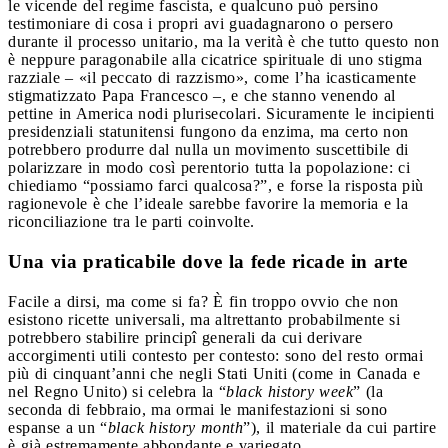
le vicende del regime fascista, e qualcuno può persino
testimoniare di cosa i propri avi guadagnarono o persero
durante il processo unitario, ma la verità è che tutto questo non
è neppure paragonabile alla cicatrice spirituale di uno stigma
razziale – «il peccato di razzismo», come l’ha icasticamente
stigmatizzato Papa Francesco –, e che stanno venendo al
pettine in America nodi plurisecolari. Sicuramente le incipienti
presidenziali statunitensi fungono da enzima, ma certo non
potrebbero produrre dal nulla un movimento suscettibile di
polarizzare in modo così perentorio tutta la popolazione: ci
chiediamo “possiamo farci qualcosa?”, e forse la risposta più
ragionevole è che l’ideale sarebbe favorire la memoria e la
riconciliazione tra le parti coinvolte.
Una via praticabile dove la fede ricade in arte
Facile a dirsi, ma come si fa? È fin troppo ovvio che non
esistono ricette universali, ma altrettanto probabilmente si
potrebbero stabilire principî generali da cui derivare
accorgimenti utili contesto per contesto: sono del resto ormai
più di cinquant’anni che negli Stati Uniti (come in Canada e
nel Regno Unito) si celebra la “
black history week
” (la
seconda di febbraio, ma ormai le manifestazioni si sono
espanse a un “
black history month
”), il materiale da cui partire
è già estremamente abbondante e variegato.