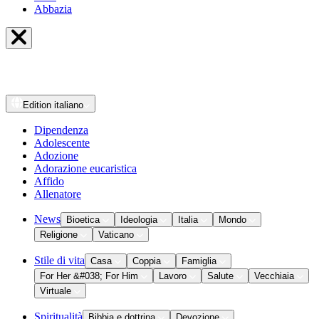
Abbazia
Edition
italiano
Dipendenza
Adolescente
Adozione
Adorazione eucaristica
Affido
Allenatore
News
Bioetica
Ideologia
Italia
Mondo
Religione
Vaticano
Stile di vita
Casa
Coppia
Famiglia
For Her &#038; For Him
Lavoro
Salute
Vecchiaia
Virtuale
Spiritualità
Bibbia e dottrina
Devozione