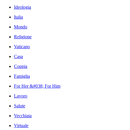
Ideologia
Italia
Mondo
Religione
Vaticano
Casa
Coppia
Famiglia
For Her &#038; For Him
Lavoro
Salute
Vecchiaia
Virtuale