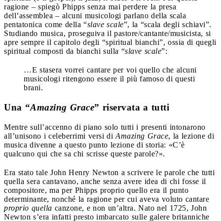
ragione – spiegò Phipps senza mai perdere la presa
dell’assemblea – alcuni musicologi parlano della scala
pentatonica come della “
slave scale
”, la “scala degli schiavi”.
Studiando musica, proseguiva il pastore/cantante/musicista, si
apre sempre il capitolo degli “spiritual bianchi”, ossia di quegli
spiritual composti da bianchi sulla “
slave scale
”:
…E stasera vorrei cantare per voi quello che alcuni
musicologi ritengono essere il più famoso di questi
brani.
Una “
Amazing Grace
” riservata a tutti
Mentre sull’accenno di piano solo tutti i presenti intonarono
all’unisono i celeberrimi versi di
Amazing Grace
, la lezione di
musica divenne a questo punto lezione di storia: «C’è
qualcuno qui che sa chi scrisse queste parole?».
Era stato tale John Henry Newton a scrivere le parole che tutti
quella sera cantavano, anche senza avere idea di chi fosse il
compositore, ma per Phipps proprio quello era il punto
determinante, nonché la ragione per cui aveva voluto cantare
proprio quella
canzone, e non un’altra. Nato nel 1725, John
Newton s’era infatti presto imbarcato sulle galere britanniche