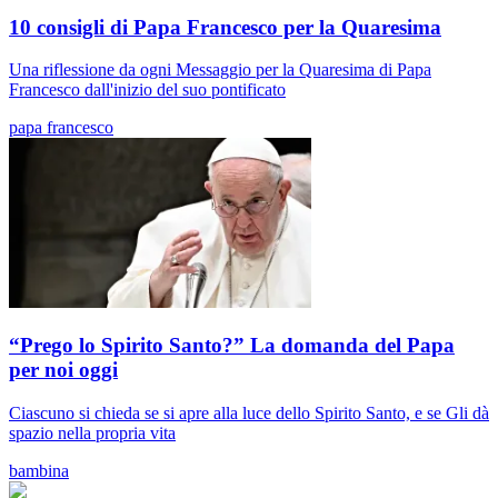
10 consigli di Papa Francesco per la Quaresima
Una riflessione da ogni Messaggio per la Quaresima di Papa
Francesco dall'inizio del suo pontificato
papa francesco
“Prego lo Spirito Santo?” La domanda del Papa
per noi oggi
Ciascuno si chieda se si apre alla luce dello Spirito Santo, e se Gli dà
spazio nella propria vita
bambina