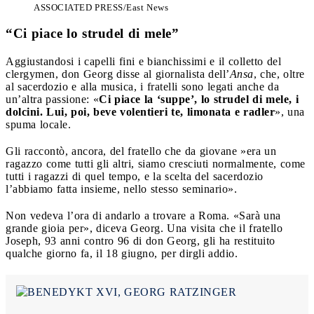
ASSOCIATED PRESS/East News
“Ci piace lo strudel di mele”
Aggiustandosi i capelli fini e bianchissimi e il colletto del
clergymen, don Georg disse al giornalista dell’
Ansa
, che, oltre
al sacerdozio e alla musica, i fratelli sono legati anche da
un’altra passione: «
Ci piace la ‘suppe’, lo strudel di mele, i
dolcini. Lui, poi, beve volentieri te, limonata e radler
», una
spuma locale.
Gli raccontò, ancora, del fratello che da giovane »era un
ragazzo come tutti gli altri, siamo cresciuti normalmente, come
tutti i ragazzi di quel tempo, e la scelta del sacerdozio
l’abbiamo fatta insieme, nello stesso seminario».
Non vedeva l’ora di andarlo a trovare a Roma. «Sarà una
grande gioia per», diceva Georg. Una visita che il fratello
Joseph, 93 anni contro 96 di don Georg, gli ha restituito
qualche giorno fa, il 18 giugno, per dirgli addio.