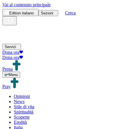
Vai al contenuto principale
Cerca
Edition
italiano
Sezioni
Servizi
Dona ora
Dona ora
Prega
Menu
Pray
Opinioni
News
Stile di vita
Spiritualità
Scoperte
Eredità
Italia