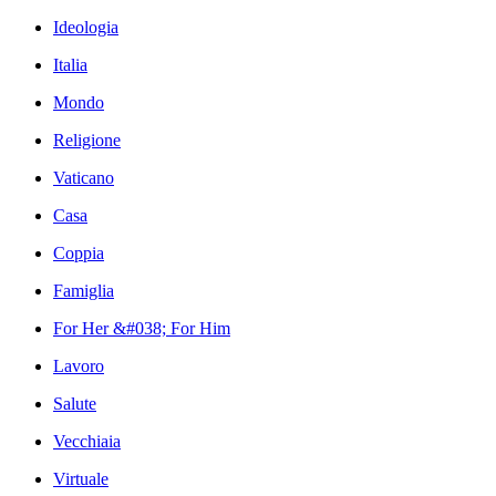
Ideologia
Italia
Mondo
Religione
Vaticano
Casa
Coppia
Famiglia
For Her &#038; For Him
Lavoro
Salute
Vecchiaia
Virtuale