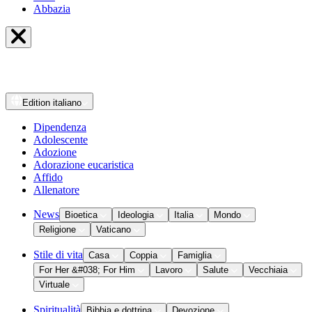
Abbazia
Edition
italiano
Dipendenza
Adolescente
Adozione
Adorazione eucaristica
Affido
Allenatore
News
Bioetica
Ideologia
Italia
Mondo
Religione
Vaticano
Stile di vita
Casa
Coppia
Famiglia
For Her &#038; For Him
Lavoro
Salute
Vecchiaia
Virtuale
Spiritualità
Bibbia e dottrina
Devozione