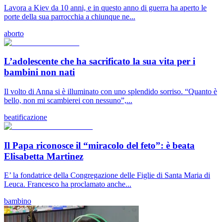
Lavora a Kiev da 10 anni, e in questo anno di guerra ha aperto le
porte della sua parrocchia a chiunque ne...
aborto
L’adolescente che ha sacrificato la sua vita per i
bambini non nati
Il volto di Anna si è illuminato con uno splendido sorriso. “Quanto è
bello, non mi scambierei con nessuno”,...
beatificazione
Il Papa riconosce il “miracolo del feto”: è beata
Elisabetta Martinez
E’ la fondatrice della Congregazione delle Figlie di Santa Maria di
Leuca. Francesco ha proclamato anche...
bambino