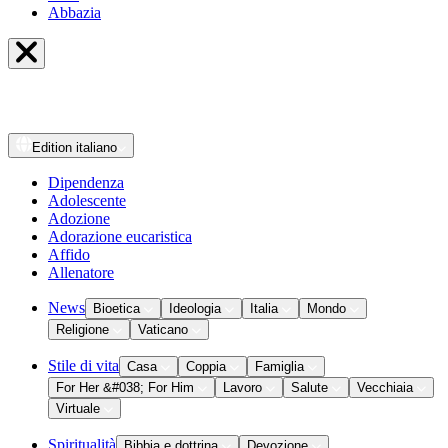
Abbazia
Edition
italiano
Dipendenza
Adolescente
Adozione
Adorazione eucaristica
Affido
Allenatore
News
Bioetica
Ideologia
Italia
Mondo
Religione
Vaticano
Stile di vita
Casa
Coppia
Famiglia
For Her &#038; For Him
Lavoro
Salute
Vecchiaia
Virtuale
Spiritualità
Bibbia e dottrina
Devozione