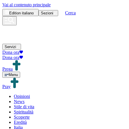
Vai al contenuto principale
Cerca
Edition
italiano
Sezioni
Servizi
Dona ora
Dona ora
Prega
Menu
Pray
Opinioni
News
Stile di vita
Spiritualità
Scoperte
Eredità
Italia