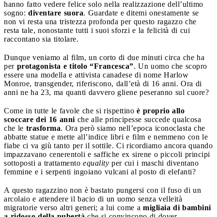
hanno fatto vedere felice solo nella realizzazione dell’ultimo
sogno:
diventare suora
. Guardate e ditemi onestamente se
non vi resta una tristezza profonda per questo ragazzo che
resta tale, nonostante tutti i suoi sforzi e la felicità di cui
raccontano sia titolare.
Dunque veniamo al film, un corto di due minuti circa che ha
per
protagonista e titolo “Francesca”
. Un uomo che scopro
essere una modella e attivista canadese di nome Harlow
Monroe, transgender, riferiscono, dall’età di 16 anni. Ora di
anni ne ha 23, ma quanti davvero gliene peseranno sul cuore?
Come in tutte le favole che si rispettino
è proprio allo
scoccare dei 16 anni
che alle principesse succede qualcosa
che le
trasforma
. Ora però siamo nell’epoca iconoclasta che
abbatte statue e mette all’indice libri e film e nemmeno con le
fiabe ci va giù tanto per il sottile. Ci ricordiamo ancora quando
impazzavano cenerentoli e saffiche ex sirene o piccoli principi
sottoposti a trattamento
equality
per cui i maschi diventano
femmine e i serpenti ingoiano vulcani al posto di elefanti?
A questo ragazzino non è bastato pungersi con il fuso di un
arcolaio e attendere il bacio di un uomo senza velleità
migratorie verso altri generi; a lui come a
migliaia di bambini
a ridosso della pubertà
che si convincono di dover