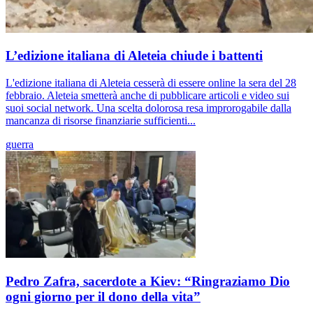
L’edizione italiana di Aleteia chiude i battenti
L'edizione italiana di Aleteia cesserà di essere online la sera del 28
febbraio. Aleteia smetterà anche di pubblicare articoli e video sui
suoi social network. Una scelta dolorosa resa improrogabile dalla
mancanza di risorse finanziarie sufficienti...
guerra
Pedro Zafra, sacerdote a Kiev: “Ringraziamo Dio
ogni giorno per il dono della vita”