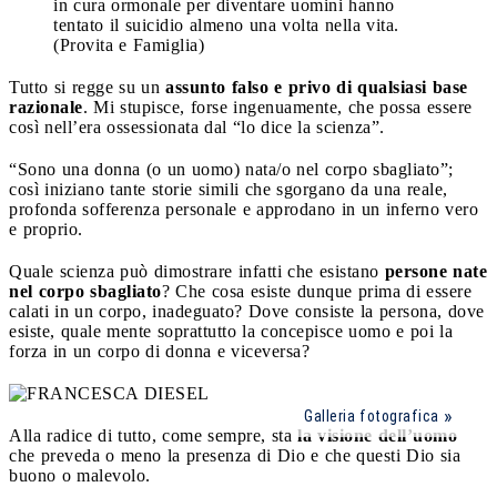
in cura ormonale per diventare uomini hanno
tentato il suicidio almeno una volta nella vita.
(Provita e Famiglia)
Tutto si regge su un
assunto falso e privo di qualsiasi base
razionale
. Mi stupisce, forse ingenuamente, che possa essere
così nell’era ossessionata dal “lo dice la scienza”.
“Sono una donna (o un uomo) nata/o nel corpo sbagliato”;
così iniziano tante storie simili che sgorgano da una reale,
profonda sofferenza personale e approdano in un inferno vero
e proprio.
Quale scienza può dimostrare infatti che esistano
persone nate
nel corpo sbagliato
? Che cosa esiste dunque prima di essere
calati in un corpo, inadeguato? Dove consiste la persona, dove
esiste, quale mente soprattutto la concepisce uomo e poi la
forza in un corpo di donna e viceversa?
Galleria fotografica
Alla radice di tutto, come sempre, sta
la visione dell’uomo
che preveda o meno la presenza di Dio e che questi Dio sia
buono o malevolo.