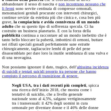
abbandonare il sesso di nascita e
non incontrano nessuno che
li fermi
sono servite centinaia di compresse ormonali,
menomazioni genitali procurate con interventi chirurgici,
continue sevizie da estetista più che cinica e, cosa ben più
grave,
la compiaciuta e avida connivenza di un mondo
adulto
che su questo tipo di sofferenza specula. Ci ha
costruito un business planetario. E con la forza della
pubblicità
continua a raccontare ad un mondo inebetito che è
tanto bello bloccare la pubertà, imbottirsi di ormoni, buttare
nei rifiuti speciali gonadi perfettamente sane estratte
chirurgicamente, tagliacucire lembi di pelle del pene
disassemblato per dare loro la inutile sembianza di una vulva e
di una neovagina.
Non possiamo ignorare il dato, tragico, dell’
altissima incidenza
di suicidi e tentati suicidi proprio tra persone che hanno
compiuto il percorso di transizione di genere.
Negli USA, tra i dati recenti più completi
, spicca
una ricerca dell’inizio 2018, che mostra come i
tentativi di suicidio, che a livello generale
nazionale sono al 4,5%, salgano vertiginosamente
tra i transessuali: il 42% degli uomini in cura
ormonale per diventare donne e il 46% delle donne