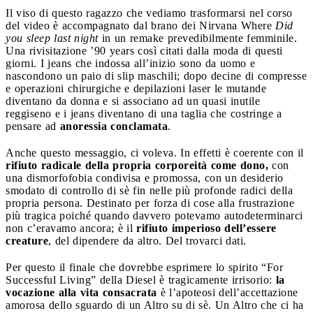
Il viso di questo ragazzo che vediamo trasformarsi nel corso
del video è accompagnato dal brano dei Nirvana Where
Did
you sleep last night
in un remake prevedibilmente femminile.
Una rivisitazione ’90 years così citati dalla moda di questi
giorni. I jeans che indossa all’inizio sono da uomo e
nascondono un paio di slip maschili; dopo decine di compresse
e operazioni chirurgiche e depilazioni laser le mutande
diventano da donna e si associano ad un quasi inutile
reggiseno e i jeans diventano di una taglia che costringe a
pensare ad
anoressia conclamata
.
Anche questo messaggio, ci voleva. In effetti è coerente con il
rifiuto radicale della propria corporeità come dono,
con
una dismorfofobia condivisa e promossa, con un desiderio
smodato di controllo di sè fin nelle più profonde radici della
propria persona. Destinato per forza di cose alla frustrazione
più tragica poiché quando davvero potevamo autodeterminarci
non c’eravamo ancora; è il
rifiuto imperioso dell’essere
creature
, del dipendere da altro. Del trovarci dati.
Per questo il finale che dovrebbe esprimere lo spirito “For
Successful Living” della Diesel è tragicamente irrisorio:
la
vocazione alla vita consacrata
è l’apoteosi dell’accettazione
amorosa dello sguardo di un Altro su di sè. Un Altro che ci ha