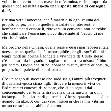
voluti in un certo modo, maschio o femmina, e che proprio da
quella voce sessuata aspetta una
risposta libera di consegna
di sè.
Per una vera Francesca, che è maschio in ogni cellula del
proprio corpo, persino quelle martoriate da interventi e
bombardamenti ormonali, ritrovarsi in convento non potrebbe
che significare l’ennesimo gioco disperante al “faccio di me
ciò che desidero”.
Ma proprio nella Chiesa, quella reale e quasi mai rappresentata
onestamente, quella che è inconcepibile per gli
esprit
di tutti i
tempi moderni poiché è fondata e vivificata da Cristo stesso,
c’è una sartoria in grado di tagliare sulla nostra misura l’abito
più adatto. Quello che di noi conosce misure, difetti di postura,
proporzioni, palette di colori adatta.
C’è un sogno di successo che soddisfa gli animi più irrequieti
di qualsiasi epoca siano figli: ritrovare la memoria viva del
Padre che ci conosce da sempre, che ci ha seguiti dal
concepimento per tutta la gravidanza, nella nascita, in ogni
inciampo e sbucciatura di ginocchia. Che sa quando mi siedo e
quando mi alzo. A cui, davvero, interessa che la mia vita sia
un successo inattaccabile ed eterno.