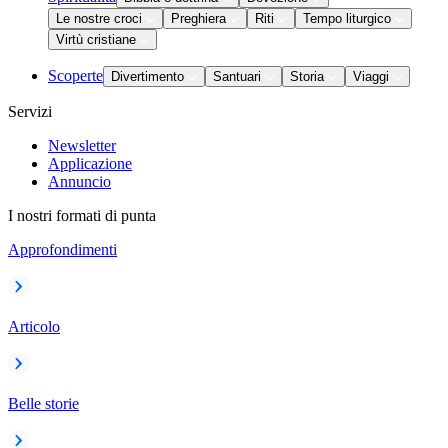
Le nostre croci
Preghiera
Riti
Tempo liturgico
Virtù cristiane
Scoperte
Divertimento
Santuari
Storia
Viaggi
Servizi
Newsletter
Applicazione
Annuncio
I nostri formati di punta
Approfondimenti
Articolo
Belle storie