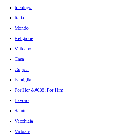
Ideologia
Italia
Mondo
Religione
Vaticano
Casa
Coppia
Famiglia
For Her &#038; For Him
Lavoro
Salute
Vecchiaia
Virtuale