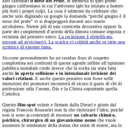
altri calendari
il mese del
Pride
, in memoria di quel primo
giugno californiano in cui l’attivismo lgbt ha iniziato a battere
più forti i propri colpi. La cosa è talmente da celebrare che
anche solo digitando su google la domanda “perché giugno è il
mese del pride” vi si drappeggerà davanti uno manto
arcobaleno. Niente più di una cornicetta decorativa eppure fa
parte dei complementi d’arredo della dimora comune imposta e
recintata dal pensiero unico.
La recinzione è elettrificata,
provate ad avvicinarvi. La scarica vi colpirà anche se siete una
scrittrice di enorme fama.
Siccome personalmente ho un residuo fisso di sospetto
complottista nei confronti di queste agende inflitte all’opinione
pubblica mondiale credo invece che la scelta sia stata fatta
anche
in aperta collisione e in intenzionale irrisione dei
valori cristiani.
E anche questo pensiero non fosse nelle
intenzioni dei promotori incontrerà di sicuro il gusto di chi di
professione odia l’uomo, Dio e la Chiesa soprattutto quella
Cattolica.
Questo
film-spot
voluto e firmato dalla Diesel e girato dal
regista Francois Rousselet non fa che rinforzare l’idea; poiché
non si sono accontentati di mostrare
un calvario chimico,
psichico, chirurgico di un giovanissimo uomo
che vuole
assumere le sembianze della donna che sente di essere, ma lo