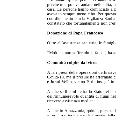
perché non poteva andare nelle città, 
casa. Le persone hanno cominciato allor
avevano sempre meno cibo. Per questo a
coordinamento con la Vigilanza Sanitar
constatato che fortunatamente non c’er
Donazione di Papa Francesco
Oltre all’assistenza sanitaria, le famig
“Molti stanno soffrendo la fame”, ha
Comunità colpite dal virus
Alla ripresa delle operazioni della nav
Covid-19, ma il presule ha affermato ch
e Juruti Velho, vicino Parintins, già in
Anche se il confine tra lo Stato del Pa
dell’innumerevole quantità di fiumi nel
ricevere assistenza medica.
Anche in Amazzonia, quindi, persiste la
virus. La principale rotta fluviale dell