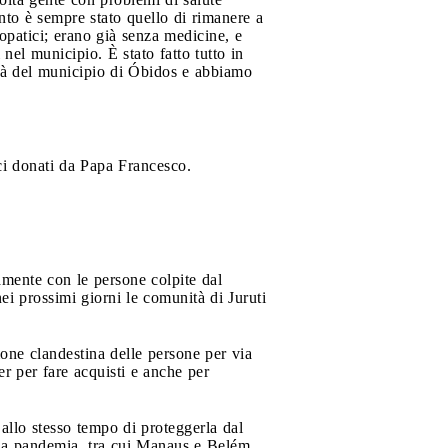
nto è sempre stato quello di rimanere a
opatici; erano già senza medicine, e
el municipio. È stato fatto tutto in
ità del municipio di Óbidos e abbiamo
ici donati da Papa Francesco.
tamente con le persone colpite dal
ei prossimi giorni le comunità di Juruti
ione clandestina delle persone per via
r per fare acquisti e anche per
 allo stesso tempo di proteggerla dal
dalla pandemia, tra cui Manaus e Belém,