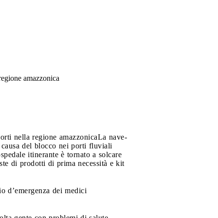
a regione amazzonica
porti nella regione amazzonica
La nave-
ausa del blocco nei porti fluviali
spedale itinerante è tornato a solcare
e di prodotti di prima necessità e kit
lio d’emergenza dei medici
olta gente con problemi di salute