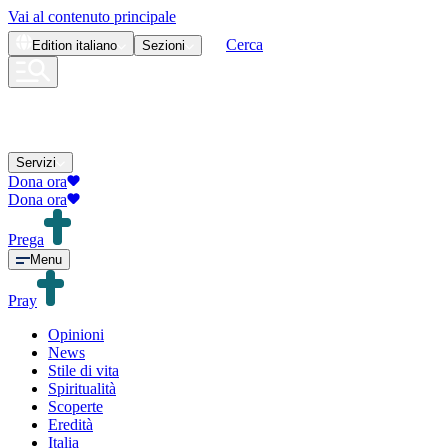
Vai al contenuto principale
Cerca
Edition
italiano
Sezioni
Servizi
Dona ora
Dona ora
Prega
Menu
Pray
Opinioni
News
Stile di vita
Spiritualità
Scoperte
Eredità
Italia