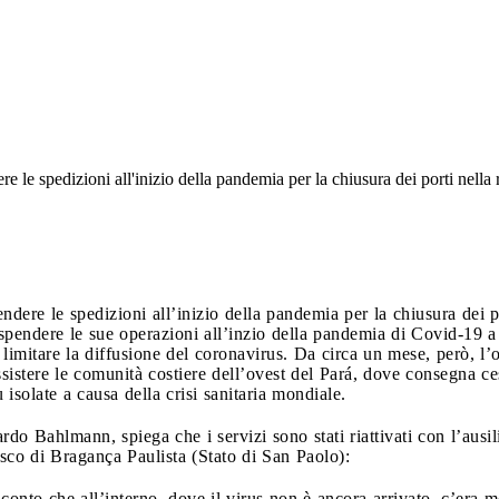
e le spedizioni all'inizio della pandemia per la chiusura dei porti nell
ndere le spedizioni all’inizio della pandemia per la chiusura dei 
endere le sue operazioni all’inzio della pandemia di Covid-19 a c
limitare la diffusione del coronavirus. Da circa un mese, però, l’o
istere le comunità costiere dell’ovest del Pará, dove consegna cest
 isolate a causa della crisi sanitaria mondiale.
do Bahlmann, spiega che i servizi sono stati riattivati con l’ausi
sco di Bragança Paulista (Stato di San Paolo):
onto che all’interno, dove il virus non è ancora arrivato, c’era m