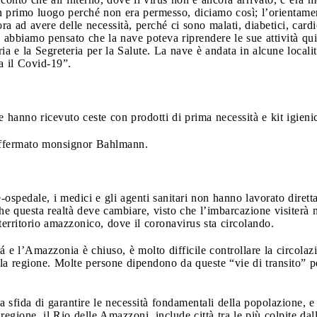
in primo luogo perché non era permesso, diciamo così; l’orientame
a ad avere delle necessità, perché ci sono malati, diabetici, cardi
bbiamo pensato che la nave poteva riprendere le sue attività qui n
ia e la Segreteria per la Salute. La nave è andata in alcune local
a il Covid-19”.
lie hanno ricevuto ceste con prodotti di prima necessità e kit igien
 affermato monsignor Bahlmann.
e-ospedale, i medici e gli agenti sanitari non hanno lavorato diret
e questa realtà deve cambiare, visto che l’imbarcazione visiterà n
 territorio amazzonico, dove il coronavirus sta circolando.
rá e l’Amazzonia è chiuso, è molto difficile controllare la circolaz
la regione. Molte persone dipendono da queste “vie di transito” pe
 sfida di garantire le necessità fondamentali della popolazione, e
a regione, il Rio delle Amazzoni, include città tra le più colpite 