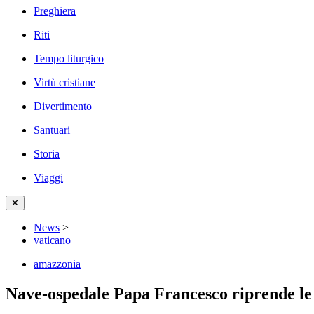
Preghiera
Riti
Tempo liturgico
Virtù cristiane
Divertimento
Santuari
Storia
Viaggi
✕
News
>
vaticano
amazzonia
Nave-ospedale Papa Francesco riprende le 