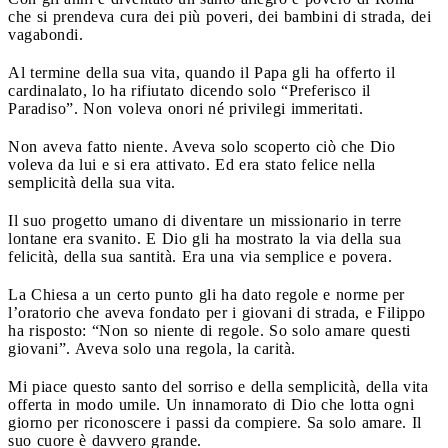
che si prendeva cura dei più poveri, dei bambini di strada, dei
vagabondi.
Al termine della sua vita, quando il Papa gli ha offerto il
cardinalato, lo ha rifiutato dicendo solo “Preferisco il
Paradiso”. Non voleva onori né privilegi immeritati.
Non aveva fatto niente. Aveva solo scoperto ciò che Dio
voleva da lui e si era attivato. Ed era stato felice nella
semplicità della sua vita.
Il suo progetto umano di diventare un missionario in terre
lontane era svanito. E Dio gli ha mostrato la via della sua
felicità, della sua santità. Era una via semplice e povera.
La Chiesa a un certo punto gli ha dato regole e norme per
l’oratorio che aveva fondato per i giovani di strada, e Filippo
ha risposto: “Non so niente di regole. So solo amare questi
giovani”. Aveva solo una regola, la carità.
Mi piace questo santo del sorriso e della semplicità, della vita
offerta in modo umile. Un innamorato di Dio che lotta ogni
giorno per riconoscere i passi da compiere. Sa solo amare. Il
suo cuore è davvero grande.