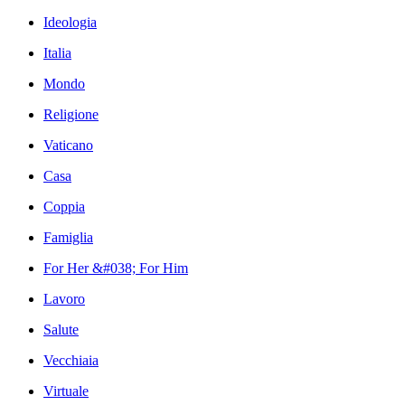
Ideologia
Italia
Mondo
Religione
Vaticano
Casa
Coppia
Famiglia
For Her &#038; For Him
Lavoro
Salute
Vecchiaia
Virtuale