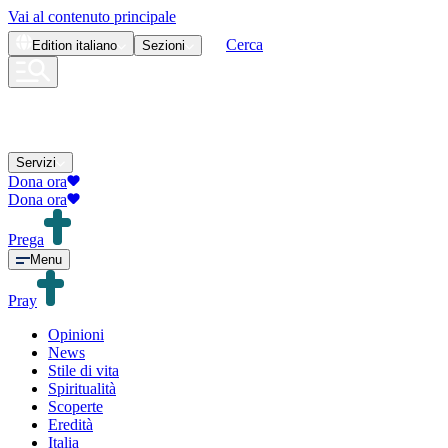
Vai al contenuto principale
Cerca
Edition
italiano
Sezioni
Servizi
Dona ora
Dona ora
Prega
Menu
Pray
Opinioni
News
Stile di vita
Spiritualità
Scoperte
Eredità
Italia