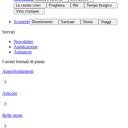
Le nostre croci
Preghiera
Riti
Tempo liturgico
Virtù cristiane
Scoperte
Divertimento
Santuari
Storia
Viaggi
Servizi
Newsletter
Applicazione
Annuncio
I nostri formati di punta
Approfondimenti
Articolo
Belle storie