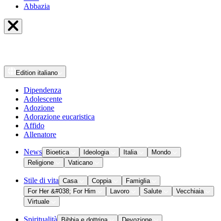
Abbazia
Edition
italiano
Dipendenza
Adolescente
Adozione
Adorazione eucaristica
Affido
Allenatore
News
Bioetica
Ideologia
Italia
Mondo
Religione
Vaticano
Stile di vita
Casa
Coppia
Famiglia
For Her &#038; For Him
Lavoro
Salute
Vecchiaia
Virtuale
Spiritualità
Bibbia e dottrina
Devozione