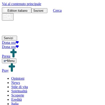
Vai al contenuto principale
Cerca
Edition
italiano
Sezioni
Servizi
Dona ora
Dona ora
Prega
Menu
Pray
Opinioni
News
Stile di vita
Spiritualità
Scoperte
Eredità
Italia