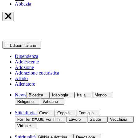
Abbazia
Edition
italiano
Dipendenza
Adolescente
Adozione
Adorazione eucaristica
Affido
Allenatore
News
Bioetica
Ideologia
Italia
Mondo
Religione
Vaticano
Stile di vita
Casa
Coppia
Famiglia
For Her &#038; For Him
Lavoro
Salute
Vecchiaia
Virtuale
Spiritualità
Bibbia e dottrina
Devozione