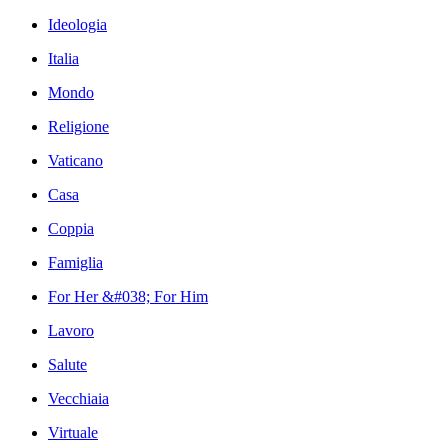
Ideologia
Italia
Mondo
Religione
Vaticano
Casa
Coppia
Famiglia
For Her &#038; For Him
Lavoro
Salute
Vecchiaia
Virtuale