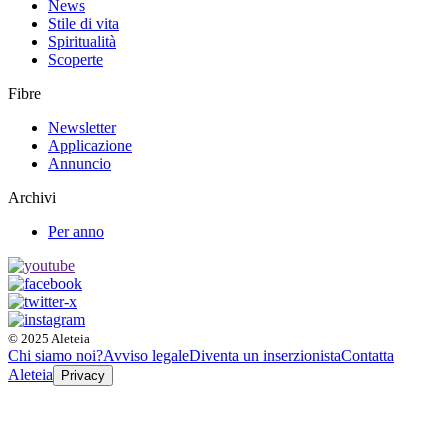
News
Stile di vita
Spiritualità
Scoperte
Fibre
Newsletter
Applicazione
Annuncio
Archivi
Per anno
© 2025 Aleteia
Chi siamo noi?
Avviso legale
Diventa un inserzionista
Contatta
Aleteia
Privacy