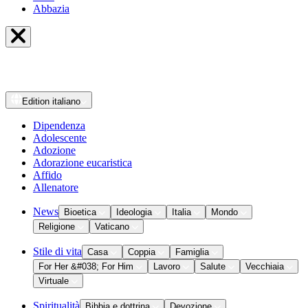
Abbazia
Edition
italiano
Dipendenza
Adolescente
Adozione
Adorazione eucaristica
Affido
Allenatore
News
Bioetica
Ideologia
Italia
Mondo
Religione
Vaticano
Stile di vita
Casa
Coppia
Famiglia
For Her &#038; For Him
Lavoro
Salute
Vecchiaia
Virtuale
Spiritualità
Bibbia e dottrina
Devozione