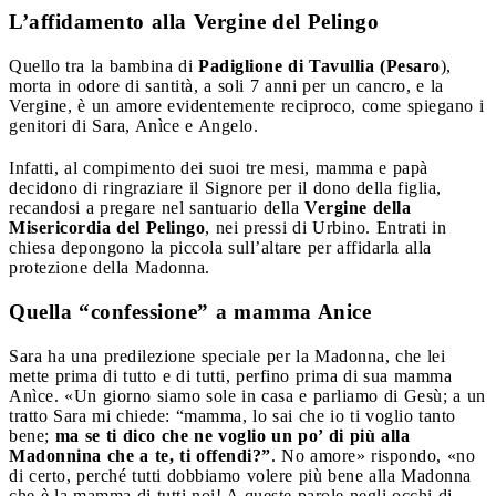
L’affidamento alla Vergine del Pelingo
Quello tra la bambina di
Padiglione di Tavullia (Pesaro
),
morta in odore di santità, a soli 7 anni per un cancro, e la
Vergine, è un amore evidentemente reciproco, come spiegano i
genitori di Sara, Anìce e Angelo.
Infatti, al compimento dei suoi tre mesi, mamma e papà
decidono di ringraziare il Signore per il dono della figlia,
recandosi a pregare nel santuario della
Vergine della
Misericordia del Pelingo
, nei pressi di Urbino. Entrati in
chiesa depongono la piccola sull’altare per affidarla alla
protezione della Madonna.
Quella “confessione” a mamma Anice
Sara ha una predilezione speciale per la Madonna, che lei
mette prima di tutto e di tutti, perfino prima di sua mamma
Anìce. «Un giorno siamo sole in casa e parliamo di Gesù; a un
tratto Sara mi chiede: “mamma, lo sai che io ti voglio tanto
bene;
ma se ti dico che ne voglio un po’ di più alla
Madonnina che a te, ti offendi?”
. No amore» rispondo, «no
di certo, perché tutti dobbiamo volere più bene alla Madonna
che è la mamma di tutti noi! A queste parole negli occhi di