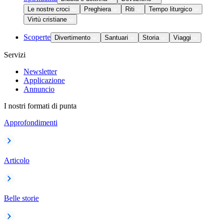
Le nostre croci
Preghiera
Riti
Tempo liturgico
Virtù cristiane
Scoperte
Divertimento
Santuari
Storia
Viaggi
Servizi
Newsletter
Applicazione
Annuncio
I nostri formati di punta
Approfondimenti
Articolo
Belle storie