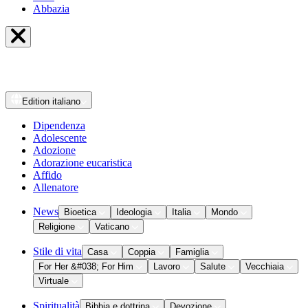
Abbazia
Edition
italiano
Dipendenza
Adolescente
Adozione
Adorazione eucaristica
Affido
Allenatore
News
Bioetica
Ideologia
Italia
Mondo
Religione
Vaticano
Stile di vita
Casa
Coppia
Famiglia
For Her &#038; For Him
Lavoro
Salute
Vecchiaia
Virtuale
Spiritualità
Bibbia e dottrina
Devozione