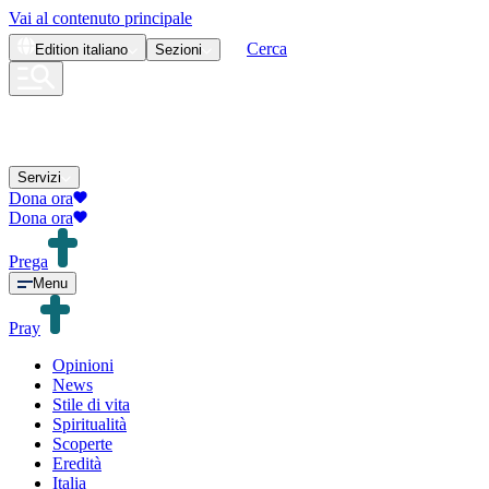
Vai al contenuto principale
Cerca
Edition
italiano
Sezioni
Servizi
Dona ora
Dona ora
Prega
Menu
Pray
Opinioni
News
Stile di vita
Spiritualità
Scoperte
Eredità
Italia