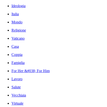
Ideologia
Italia
Mondo
Religione
Vaticano
Casa
Coppia
Famiglia
For Her &#038; For Him
Lavoro
Salute
Vecchiaia
Virtuale