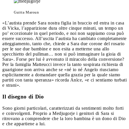
Guitta Maroun
«L’autista prende Sara nostra figlia in braccio ed entra in casa
di Vicka, l’apparizione dura oltre cinque minuti, un tempo un
po’ eccezionale in quel periodo, e noi non sappiamo cosa può
essere successo. All’uscita l’autista ha cambiato completamente
atteggiamento, tanto che, chiede a Sara due corone del rosario
per le sue due bambine e non esita a metterne una allo
specchietto del pullman… non si può immaginare la gioia di
Sara». Forse per lui è avvenuto il miracolo della conversione?
Per la famiglia Matteucci invece la tanto sospirata richiesta di
guarigione non arriva anche se «né io né Angelo riusciamo
esplicitamente a domandare quella grazia per la quale siamo
partiti con tanta speranza» ricorda Anìce, «e ci sentiamo turbati
e strani».
Il disegno di Dio
Sono giorni particolari, caratterizzati da sentimenti molto forti
e coinvolgenti. Proprio a Medjugorje i genitori di Sara si
ritrovano a comprendere che la loro bambina è un dono di Dio
e che appartiene a lui.