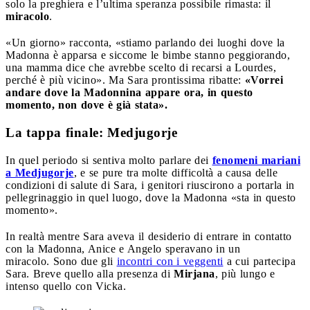
solo la preghiera e l’ultima speranza possibile rimasta: il
miracolo
.
«Un giorno» racconta, «stiamo parlando dei luoghi dove la
Madonna è apparsa e siccome le bimbe stanno peggiorando,
una mamma dice che avrebbe scelto di recarsi a Lourdes,
perché è più vicino». Ma Sara prontissima ribatte:
«Vorrei
andare dove la Madonnina appare ora, in questo
momento, non dove è già stata».
La tappa finale: Medjugorje
In quel periodo si sentiva molto parlare dei
fenomeni mariani
a Medjugorje
, e se pure tra molte difficoltà a causa delle
condizioni di salute di Sara, i genitori riuscirono a portarla in
pellegrinaggio in quel luogo, dove la Madonna «sta in questo
momento».
In realtà mentre Sara aveva il desiderio di entrare in contatto
con la Madonna, Anice e Angelo speravano in un
miracolo. Sono due gli
incontri con i veggenti
a cui partecipa
Sara. Breve quello alla presenza di
Mirjana
, più lungo e
intenso quello con Vicka.