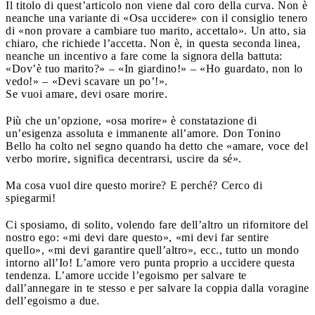
Il titolo di quest’articolo non viene dal coro della curva. Non è
neanche una variante di «Osa uccidere» con il consiglio tenero
di «non provare a cambiare tuo marito, accettalo». Un atto, sia
chiaro, che richiede l’accetta. Non è, in questa seconda linea,
neanche un incentivo a fare come la signora della battuta:
«Dov’è tuo marito?» – «In giardino!» – «Ho guardato, non lo
vedo!» – «Devi scavare un po’!».
Se vuoi amare, devi osare morire.
Più che un’opzione, «osa morire» è constatazione di
un’esigenza assoluta e immanente all’amore. Don Tonino
Bello ha colto nel segno quando ha detto che «amare, voce del
verbo morire, significa decentrarsi, uscire da sé».
Ma cosa vuol dire questo morire? E perché? Cerco di
spiegarmi!
Ci sposiamo, di solito, volendo fare dell’altro un rifornitore del
nostro ego: «mi devi dare questo», «mi devi far sentire
quello», «mi devi garantire quell’altro», ecc., tutto un mondo
intorno all’Io! L’amore vero punta proprio a uccidere questa
tendenza. L’amore uccide l’egoismo per salvare te
dall’annegare in te stesso e per salvare la coppia dalla voragine
dell’egoismo a due.