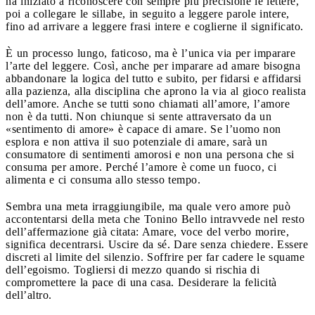
ha iniziato a riconoscere con sempre più precisione le lettere,
poi a collegare le sillabe, in seguito a leggere parole intere,
fino ad arrivare a leggere frasi intere e coglierne il significato.
È un processo lungo, faticoso, ma è l’unica via per imparare
l’arte del leggere. Così, anche per imparare ad amare bisogna
abbandonare la logica del tutto e subito, per fidarsi e affidarsi
alla pazienza, alla disciplina che aprono la via al gioco realista
dell’amore. Anche se tutti sono chiamati all’amore, l’amore
non è da tutti. Non chiunque si sente attraversato da un
«sentimento di amore» è capace di amare. Se l’uomo non
esplora e non attiva il suo potenziale di amare, sarà un
consumatore di sentimenti amorosi e non una persona che si
consuma per amore. Perché l’amore è come un fuoco, ci
alimenta e ci consuma allo stesso tempo.
Sembra una meta irraggiungibile, ma quale vero amore può
accontentarsi della meta che Tonino Bello intravvede nel resto
dell’affermazione già citata: Amare, voce del verbo morire,
significa decentrarsi. Uscire da sé. Dare senza chiedere. Essere
discreti al limite del silenzio. Soffrire per far cadere le squame
dell’egoismo. Togliersi di mezzo quando si rischia di
compromettere la pace di una casa. Desiderare la felicità
dell’altro.