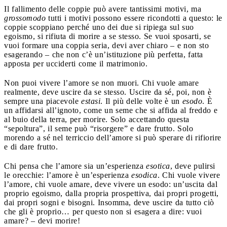
Il fallimento delle coppie può avere tantissimi motivi, ma
grossomodo
tutti i motivi possono essere ricondotti a questo: le
coppie scoppiano perché uno dei due si ripiega sul suo
egoismo, si rifiuta di morire a se stesso. Se vuoi sposarti, se
vuoi formare una coppia seria, devi aver chiaro – e non sto
esagerando – che non c’è un’istituzione più perfetta, fatta
apposta per ucciderti come il matrimonio.
Non puoi vivere l’amore se non muori. Chi vuole amare
realmente, deve uscire da se stesso. Uscire da sé, poi, non è
sempre una piacevole
estasi
. Il più delle volte è un
esodo
. È
un affidarsi all’ignoto, come un seme che si affida al freddo e
al buio della terra, per morire. Solo accettando questa
“sepoltura”, il seme può “risorgere” e dare frutto. Solo
morendo a sé nel terriccio dell’amore si può sperare di rifiorire
e di dare frutto.
Chi pensa che l’amore sia un’esperienza
esotica
, deve pulirsi
le orecchie: l’amore è un’esperienza
esodica
. Chi vuole vivere
l’amore, chi vuole amare, deve vivere un esodo: un’uscita dal
proprio egoismo, dalla propria prospettiva, dai propri progetti,
dai propri sogni e bisogni. Insomma, deve uscire da tutto ciò
che gli è proprio… per questo non si esagera a dire: vuoi
amare? – devi morire!