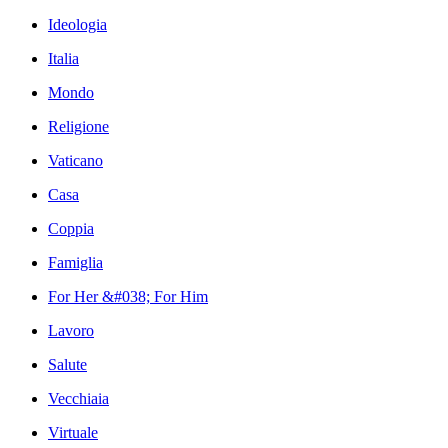
Ideologia
Italia
Mondo
Religione
Vaticano
Casa
Coppia
Famiglia
For Her &#038; For Him
Lavoro
Salute
Vecchiaia
Virtuale