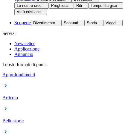
Le nostre croci
Preghiera
Riti
Tempo liturgico
Virtù cristiane
Scoperte
Divertimento
Santuari
Storia
Viaggi
Servizi
Newsletter
Applicazione
Annuncio
I nostri formati di punta
Approfondimenti
Articolo
Belle storie