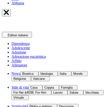
Abbazia
Edition
italiano
Dipendenza
Adolescente
Adozione
Adorazione eucaristica
Affido
Allenatore
News
Bioetica
Ideologia
Italia
Mondo
Religione
Vaticano
Stile di vita
Casa
Coppia
Famiglia
For Her &#038; For Him
Lavoro
Salute
Vecchiaia
Virtuale
Spiritualità
Bibbia e dottrina
Devozione