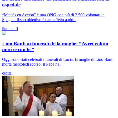
ospedale
“Mamás en Acción” è una ONG con più di 2.500 volontari in
Spagna. Il suo obiettivo è dare affetto a più...
lino banfi
Lino Banfi ai funerali della moglie: “Avrei voluto
morire con lei”
Oggi sono stati celebrati i funerali di Lucia, la moglie di Lino Banfi,
morta mercoledì scorso. Il Papa ha...
cecita