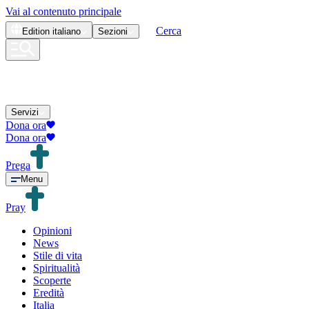
Vai al contenuto principale
Cerca
Edition
italiano
Sezioni
Servizi
Dona ora
Dona ora
Prega
Menu
Pray
Opinioni
News
Stile di vita
Spiritualità
Scoperte
Eredità
Italia