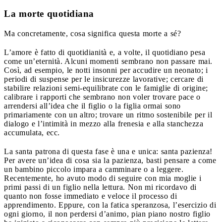
La morte quotidiana
Ma concretamente, cosa significa questa morte a sé?
L’amore è fatto di quotidianità e, a volte, il quotidiano pesa
come un’eternità. Alcuni momenti sembrano non passare mai.
Così, ad esempio, le notti insonni per accudire un neonato; i
periodi di suspense per le insicurezze lavorative; cercare di
stabilire relazioni semi-equilibrate con le famiglie di origine;
calibrare i rapporti che sembrano non voler trovare pace o
arrendersi all’idea che il figlio o la figlia ormai sono
primariamente con un altro; trovare un ritmo sostenibile per il
dialogo e l’intimità in mezzo alla frenesia e alla stanchezza
accumulata, ecc.
La santa patrona di questa fase è una e unica: santa pazienza!
Per avere un’idea di cosa sia la pazienza, basti pensare a come
un bambino piccolo impara a camminare o a leggere.
Recentemente, ho avuto modo di seguire con mia moglie i
primi passi di un figlio nella lettura. Non mi ricordavo di
quanto non fosse immediato e veloce il processo di
apprendimento. Eppure, con la fatica speranzosa, l’esercizio di
ogni giorno, il non perdersi d’animo, pian piano nostro figlio