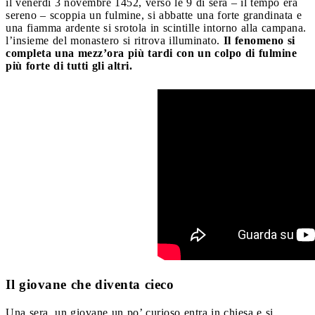
il venerdì 3 novembre 1452, verso le 9 di sera – il tempo era
sereno – scoppia un fulmine, si abbatte una forte grandinata e
una fiamma ardente si srotola in scintille intorno alla campana.
l’insieme del monastero si ritrova illuminato.
Il fenomeno si
completa una mezz’ora più tardi con un colpo di fulmine
più forte di tutti gli altri.
Il giovane che diventa cieco
Una sera, un giovane un po’ curioso entra in chiesa e si