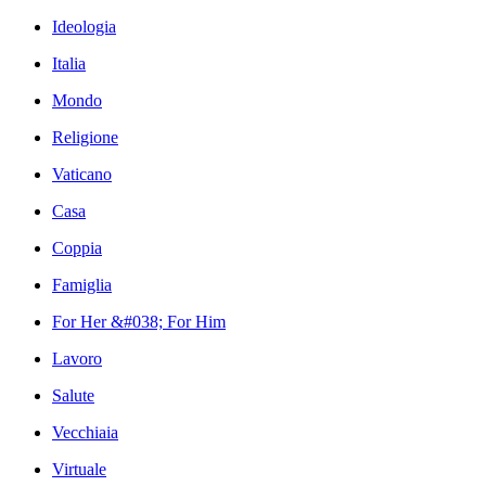
Ideologia
Italia
Mondo
Religione
Vaticano
Casa
Coppia
Famiglia
For Her &#038; For Him
Lavoro
Salute
Vecchiaia
Virtuale