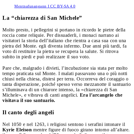
Mentnafunangann I CC BY-SA 4.0
La “chiarezza di San Michele”
Molto presto, i pellegrini si portano in ricordo le pietre della
roccia come reliquie. Per dissuaderli, i monaci narrano ai
visitatori la storia dell’italiano che rientra a casa sua con una
pietra del Monte. egli diventa infermo. Due anni più tardi, fa
voto di restituire la pietra se recupera la salute. Si ritrova
subito in piedi e può realizzare il suo voto.
Pare che, malgrado i divieti, l’incubazione sia stata per molto
tempo praticata sul Monte. I malati passavano una o più notti
chiusi nella chiesa, distesi per terra. Occorreva del coraggio o
tanta disperazione, poiché spesso verso mezzanotte il santuario
s’illuminava di un chiarore intenso, la «chiarezza di San
Michele», e vibrava di canti angelici.
Era l’arcangelo che
visitava il suo santuario.
Il canto degli angeli
Nel 1050 e nel 1263, i religiosi sentono i serafini intonare il
Kyrie Eleison
mentre figure di fuoco girano intorno all’altare.