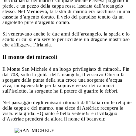
piccola lastra del marmo sul quale Michele aveva poggiato il
piede, e un pezzo della cappa rossa lasciata dall’arcangelo
stesso. Nel Medioevo, la lastra di marmo era racchiusa in una
cassetta d’argento dorato, il velo del paradiso tenuto da un
angioletto pure d’argento dorato.
Si veneravano anche le due armi dell’arcangelo, la spada e lo
scudo di cui si era servito per uccidere un dragone mostruoso
che affliggeva l’Irlanda.
Il monte dei miracoli
Il Monte San Michele è un luogo privilegiato di miracoli. Fin
dal 708, sotto la guida dell’arcangelo, il vescovo Oberto fa
sgorgare dalla punta della sua croce una sorgente d’acqua
viva, indispensabile per la sopravvivenza dei canonici
sull’isolotto. la sorgente ha il potere di guarire le febbri.
Nel passaggio degli emissari ritornati dall’Italia con le reliquie
della cappa e del marmo, una cieca di Astériac recupera la
vista. ella grida: «Quanto è bello vedere!» e il villaggio
d’Astériac prenderà da allora il nome di beauvoir.