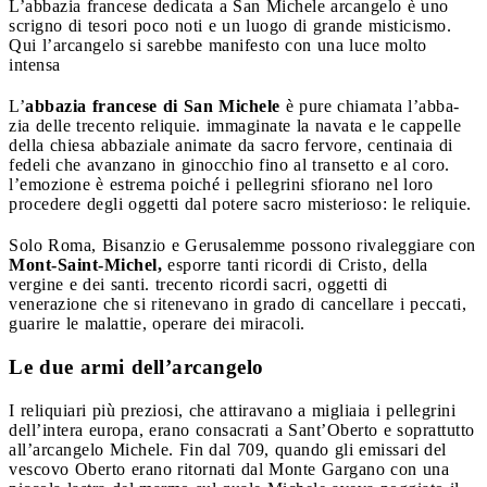
L’abbazia francese dedicata a San Michele arcangelo è uno
scrigno di tesori poco noti e un luogo di grande misticismo.
Qui l’arcangelo si sarebbe manifesto con una luce molto
intensa
L’
abbazia francese di San Michele
è pure chiamata l’abba-
zia delle trecento reliquie. immaginate la navata e le cappelle
della chiesa abbaziale animate da sacro fervore, centinaia di
fedeli che avanzano in ginocchio fino al transetto e al coro.
l’emozione è estrema poiché i pellegrini sfiorano nel loro
procedere degli oggetti dal potere sacro misterioso: le reliquie.
Solo Roma, Bisanzio e Gerusalemme possono rivaleggiare con
Mont-Saint-Michel,
esporre tanti ricordi di Cristo, della
vergine e dei santi. trecento ricordi sacri, oggetti di
venerazione che si ritenevano in grado di cancellare i peccati,
guarire le malattie, operare dei miracoli.
Le due armi dell’arcangelo
I reliquiari più preziosi, che attiravano a migliaia i pellegrini
dell’intera europa, erano consacrati a Sant’Oberto e soprattutto
all’arcangelo Michele. Fin dal 709, quando gli emissari del
vescovo Oberto erano ritornati dal Monte Gargano con una