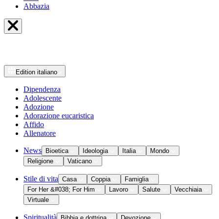
Abbazia
Edition
italiano
Dipendenza
Adolescente
Adozione
Adorazione eucaristica
Affido
Allenatore
News
Bioetica
Ideologia
Italia
Mondo
Religione
Vaticano
Stile di vita
Casa
Coppia
Famiglia
For Her &#038; For Him
Lavoro
Salute
Vecchiaia
Virtuale
Spiritualità
Bibbia e dottrina
Devozione