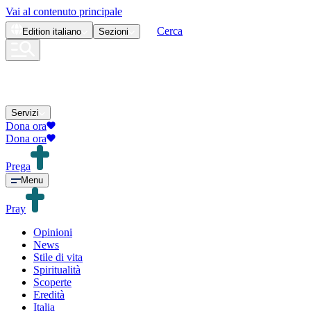
Vai al contenuto principale
Cerca
Edition
italiano
Sezioni
Servizi
Dona ora
Dona ora
Prega
Menu
Pray
Opinioni
News
Stile di vita
Spiritualità
Scoperte
Eredità
Italia