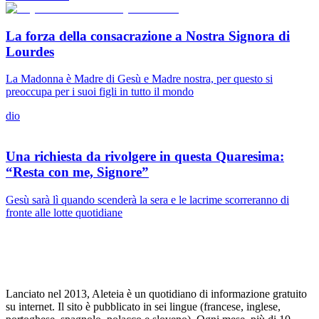
La forza della consacrazione a Nostra Signora di
Lourdes
La Madonna è Madre di Gesù e Madre nostra, per questo si
preoccupa per i suoi figli in tutto il mondo
dio
Una richiesta da rivolgere in questa Quaresima:
“Resta con me, Signore”
Gesù sarà lì quando scenderà la sera e le lacrime scorreranno di
fronte alle lotte quotidiane
Lanciato nel 2013, Aleteia è un quotidiano di informazione gratuito
su internet. Il sito è pubblicato in sei lingue (francese, inglese,