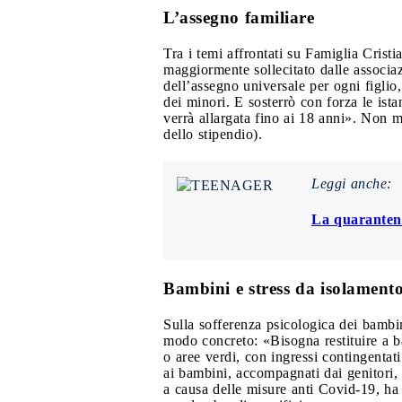
L’assegno familiare
Tra i temi affrontati su Famiglia Crist
maggiormente sollecitato dalle associaz
dell’assegno universale per ogni figlio
dei minori. E sosterrò con forza le ist
verrà allargata fino ai 18 anni». Non m
dello stipendio).
Leggi anche:
La quarantena
Bambini e stress da isolament
Sulla sofferenza psicologica dei bambin
modo concreto: «Bisogna restituire a ba
o aree verdi, con ingressi contingentati
ai bambini, accompagnati dai genitori, di
a causa delle misure anti Covid-19, ha