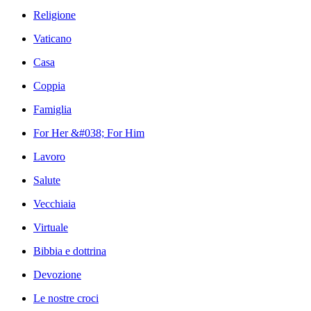
Religione
Vaticano
Casa
Coppia
Famiglia
For Her &#038; For Him
Lavoro
Salute
Vecchiaia
Virtuale
Bibbia e dottrina
Devozione
Le nostre croci