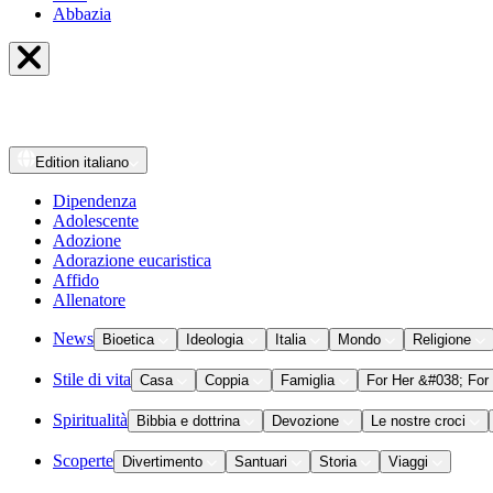
Abbazia
Edition
italiano
Dipendenza
Adolescente
Adozione
Adorazione eucaristica
Affido
Allenatore
News
Bioetica
Ideologia
Italia
Mondo
Religione
Stile di vita
Casa
Coppia
Famiglia
For Her &#038; For
Spiritualità
Bibbia e dottrina
Devozione
Le nostre croci
Scoperte
Divertimento
Santuari
Storia
Viaggi