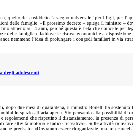
iana, quello del cosiddetto “assegno universale” per i figli, per l
ioni delle famiglie. «Il prossimo decreto – spiega il ministro – do
, fino almeno ai 14 anni, perché questa è l’età che coincide per le
anze delle famiglie e laddove le risorse economiche a disposizione 
anca nemmeno l’idea di prolungare i congedi familiari in via strao
 degli adolescenti
o
i, dopo due mesi di quarantena, il ministro Bonetti ha sostenuto la
mbini lo spazio all’aria aperta. Sto pensando alla possibilità di 
 e regolamenti che rispettino il distanziamento, in presenza di per
 fare attività motoria e ludico-ricreativa». Sulle attività ricreativ
 anche precisato: «Dovranno essere riorganizzate, ma non cancell