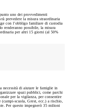
’appunto uno dei provvedimenti
vrà prevedere la misura straordinaria
gge con l’obbligo familiare di custodia
lo renderanno possibile, la misura
rdinaria per altri 15 giorni (al 50%
 necessità di aiutare le famiglie in
organizzare spazi pubblici, come parchi
sonale per la vigilanza, per consentire
e (campi-scuola, Grest, ecc.) a rischio,
ate. Per questo impegnerò 35 milioni