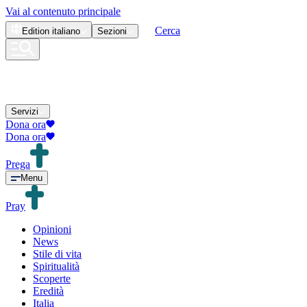
Vai al contenuto principale
Cerca
Edition
italiano
Sezioni
Servizi
Dona ora
Dona ora
Prega
Menu
Pray
Opinioni
News
Stile di vita
Spiritualità
Scoperte
Eredità
Italia