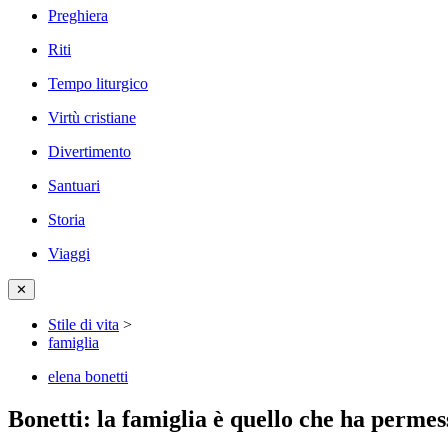
Preghiera
Riti
Tempo liturgico
Virtù cristiane
Divertimento
Santuari
Storia
Viaggi
✕
Stile di vita
>
famiglia
elena bonetti
Bonetti: la famiglia è quello che ha permess