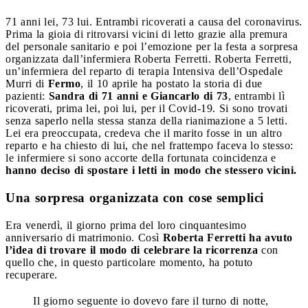
71 anni lei, 73 lui. Entrambi ricoverati a causa del coronavirus.
Prima la gioia di ritrovarsi vicini di letto grazie alla premura
del personale sanitario e poi l’emozione per la festa a sorpresa
organizzata dall’infermiera Roberta Ferretti.
Roberta Ferretti,
un’infermiera del reparto di terapia Intensiva dell’Ospedale
Murri di
Fermo
, il 10 aprile ha postato la storia di due
pazienti:
Sandra di 71 anni e Giancarlo di 73
, entrambi lì
ricoverati, prima lei, poi lui, per il Covid-19. Si sono trovati
senza saperlo nella stessa stanza della rianimazione a 5 letti.
Lei era preoccupata, credeva che il marito fosse in un altro
reparto e ha chiesto di lui, che nel frattempo faceva lo stesso:
le infermiere si sono accorte della fortunata coincidenza e
hanno deciso di spostare i letti in modo che stessero vicini.
Una sorpresa organizzata con cose semplici
Era venerdì, il giorno prima del loro cinquantesimo
anniversario di matrimonio. Così
Roberta Ferretti ha avuto
l’idea di trovare il modo di celebrare la ricorrenza
con
quello che, in questo particolare momento, ha potuto
recuperare.
Il giorno seguente io dovevo fare il turno di notte,