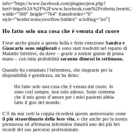
info=”https://www.facebook.com/plugins/post.php?
href=https%3A%2F%2Fwww.facebook.com%2Froberta.ferrett
width=”500″ height=”764″ frameborder=”0″
style=”border:none;overflow:hidden” scrolling=”no”]
Ho fatto solo una cosa che è venuta dal cuore
Forse anche grazie a questa bella e forte emozione
Sandra e
Giancarlo sono migliorati
e sono stati trasferiti nel reparto di
Malattie Infettive, da dove – grazie a notizie giunte di prima
mano – con tutta probabilità
saranno dimessi in settimana.
Quando ho contattato l’infermiera, che ringrazio per la
disponibilità e gentilezza, mi ha detto:
Ho fatto solo una cosa che è venuta dal cuore. Io
sono così sempre, non solo adesso. Sono contenta
che il mio gesto d’amore per i miei pazienti abbia
fatto il giro del mondo.
C’è da star certi la coppia ricorderà questo anniversario come
il più straordinario della loro vita
, e che anche per la nostra
premurosa ed affettuosa infermiera rimarrà uno dei più bei
ricordi del suo percorso professionale.