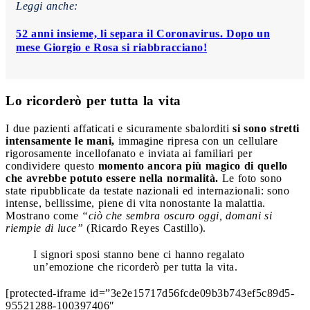
Leggi anche:
52 anni insieme, li separa il Coronavirus. Dopo un
mese Giorgio e Rosa si riabbracciano!
Lo ricorderò per tutta la vita
I due pazienti affaticati e sicuramente sbalorditi
si sono stretti
intensamente le mani,
immagine ripresa con un cellulare
rigorosamente incellofanato e inviata ai familiari per
condividere questo
momento ancora più magico di quello
che avrebbe potuto essere nella normalità.
Le foto sono
state ripubblicate da testate nazionali ed internazionali: sono
intense, bellissime, piene di vita nonostante la malattia.
Mostrano come
“ciò che sembra oscuro oggi, domani si
riempie di luce”
(Ricardo Reyes Castillo).
I signori sposi stanno bene ci hanno regalato
un’emozione che ricorderò per tutta la vita.
[protected-iframe id=”3e2e15717d56fcde09b3b743ef5c89d5-
95521288-100397406″