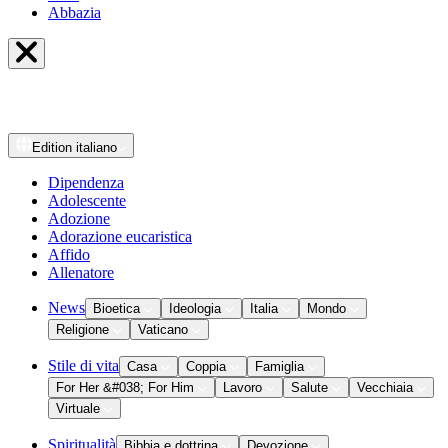
Abbazia
Edition
italiano
Dipendenza
Adolescente
Adozione
Adorazione eucaristica
Affido
Allenatore
News
Bioetica
Ideologia
Italia
Mondo
Religione
Vaticano
Stile di vita
Casa
Coppia
Famiglia
For Her &#038; For Him
Lavoro
Salute
Vecchiaia
Virtuale
Spiritualità
Bibbia e dottrina
Devozione