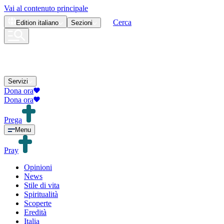
Vai al contenuto principale
Cerca
Edition
italiano
Sezioni
Servizi
Dona ora
Dona ora
Prega
Menu
Pray
Opinioni
News
Stile di vita
Spiritualità
Scoperte
Eredità
Italia