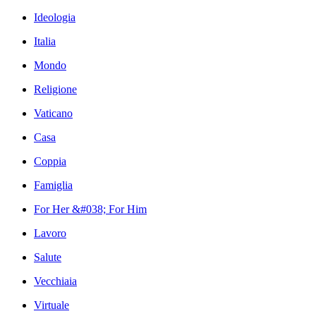
Ideologia
Italia
Mondo
Religione
Vaticano
Casa
Coppia
Famiglia
For Her &#038; For Him
Lavoro
Salute
Vecchiaia
Virtuale