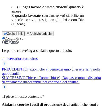
(…) E ogni lavoro è vuoto fuorché quando è
amore;
E quando lavorate con amore voi stabilite un
vincolo con voi stessi, con gli altri e con Dio.
(Gibran)
Copia il link
Archivia articolo
Condividi su
:
Le parole chiave/tag associati a questo articolo:
anniversario
coronavirus
PRECEDENTE
7 azioni che vi permetteranno di essere santi nella
quotidianità
SUCCESSIVO
Chiese a "porte chiuse", Bagnasco tuona: disparità
di trattamento inaccettabile nei confronti dei cristiani
Ti piace il nostro contenuto?
Aiutaci a coprire i costi di produzione
degli articoli che leggi e