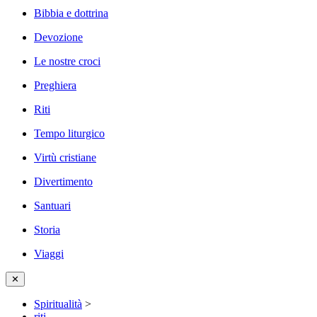
Bibbia e dottrina
Devozione
Le nostre croci
Preghiera
Riti
Tempo liturgico
Virtù cristiane
Divertimento
Santuari
Storia
Viaggi
✕
Spiritualità
>
riti