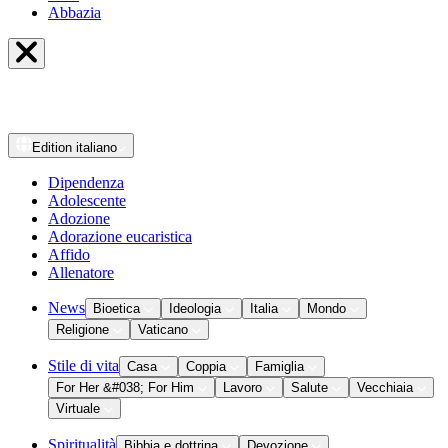
Abbazia
Edition
italiano
Dipendenza
Adolescente
Adozione
Adorazione eucaristica
Affido
Allenatore
News
Bioetica
Ideologia
Italia
Mondo
Religione
Vaticano
Stile di vita
Casa
Coppia
Famiglia
For Her &#038; For Him
Lavoro
Salute
Vecchiaia
Virtuale
Spiritualità
Bibbia e dottrina
Devozione