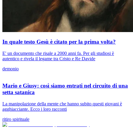
In quale testo Gesù è citato per la prima volta?
E' un documento che risale a 2000 anni fa. Per gli studiosi è
autentico e rivela il legame tra Cristo e Re Davide
demonio
Mario e Giusy: così siamo entrati nel circuito di una
setta satanica
La manipolazione della mente che hanno subito questi giovani è
agghiacciante. Ecco i loro racconti
ritiro spirituale