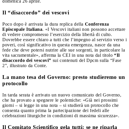
domenica 26 aprile.
Il “disaccordo” dei vescovi
Poco dopo è arrivata la dura replica della
Conferenza
Episcopale Italiana
. «I Vescovi italiani non possono accettare
di vedere compromesso l’esercizio della libertà di culto.
Dovrebbe essere chiaro a tutti che l’impegno al servizio verso i
poveri, così significativo in questa emergenza, nasce da una
fede che deve potersi nutrire alle sue sorgenti, in particolare la
vita sacramentale», afferma la CEI in una nota dal titolo
“Il
disaccordo dei vescovi”
sui contenuti del Dpcm sulla “Fase
2”, illustrato da Conte.
La mano tesa del Governo: presto studieremo un
protocollo
In tarda serata è arrivato un nuovo comunicato del Governo,
che ha provato a spegnere le polemiche: «Già nei prossimi
giorni – si legge in una nota – si studierà un protocollo che
consenta quanto prima la partecipazione dei fedeli alle
celebrazioni liturgiche in condizioni di massima sicurezza».
Il Comitato Scientifico gela tutti: se ne riparla