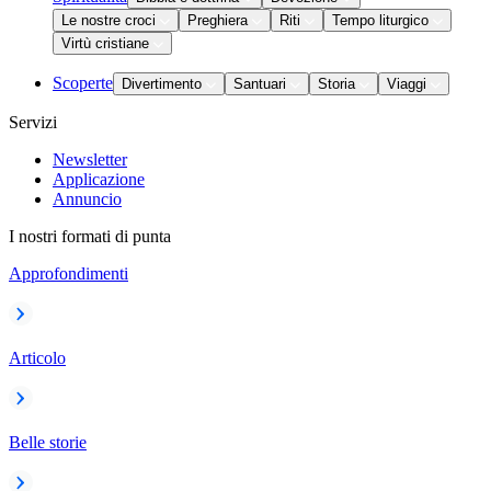
Le nostre croci
Preghiera
Riti
Tempo liturgico
Virtù cristiane
Scoperte
Divertimento
Santuari
Storia
Viaggi
Servizi
Newsletter
Applicazione
Annuncio
I nostri formati di punta
Approfondimenti
Articolo
Belle storie