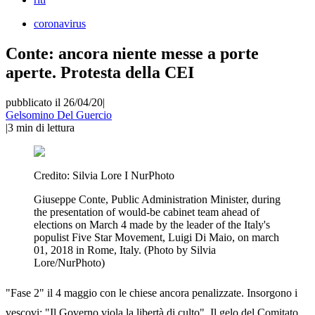
coronavirus
Conte: ancora niente messe a porte
aperte. Protesta della CEI
pubblicato il 26/04/20
|
Gelsomino Del Guercio
|
3
min di lettura
Credito:
Silvia Lore I NurPhoto
Giuseppe Conte, Public Administration Minister, during
the presentation of would-be cabinet team ahead of
elections on March 4 made by the leader of the Italy's
populist Five Star Movement, Luigi Di Maio, on march
01, 2018 in Rome, Italy. (Photo by Silvia
Lore/NurPhoto)
"Fase 2" il 4 maggio con le chiese ancora penalizzate. Insorgono i
vescovi: "Il Governo viola la libertà di culto". Il gelo del Comitato