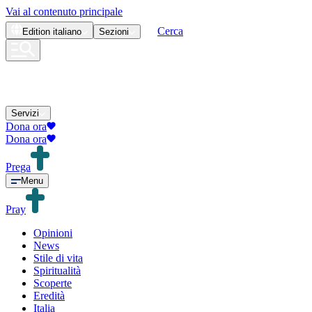
Vai al contenuto principale
Cerca
Edition
italiano
Sezioni
Servizi
Dona ora
Dona ora
Prega
Menu
Pray
Opinioni
News
Stile di vita
Spiritualità
Scoperte
Eredità
Italia