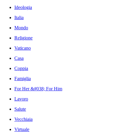
Ideologia
Italia
Mondo
Religione
Vaticano
Casa
Coppia
Famiglia
For Her &#038; For Him
Lavoro
Salute
Vecchiaia
Virtuale