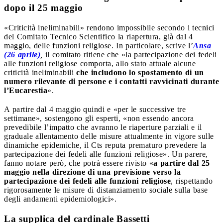
dopo il 25 maggio
«Criticità ineliminabili» rendono impossibile secondo i tecnici
del Comitato Tecnico Scientifico la riapertura, già dal 4
maggio, delle funzioni religiose. In particolare, scrive l’
Ansa
(26 aprile)
,
il comitato ritiene che «la partecipazione dei fedeli
alle funzioni religiose comporta, allo stato attuale alcune
criticità ineliminabili
che includono lo spostamento di un
numero rilevante di persone e i contatti ravvicinati durante
l’Eucarestia
».
A partire dal 4 maggio quindi e «per le successive tre
settimane», sostengono gli esperti, «non essendo ancora
prevedibile l’impatto che avranno le riaperture parziali e il
graduale allentamento delle misure attualmente in vigore sulle
dinamiche epidemiche, il Cts reputa prematuro prevedere la
partecipazione dei fedeli alle funzioni religiose». Un parere,
fanno notare però, che potrà essere rivisto «
a partire dal 25
maggio nella direzione di una previsione verso la
partecipazione dei fedeli alle funzioni religiose
, rispettando
rigorosamente le misure di distanziamento sociale sulla base
degli andamenti epidemiologici».
La supplica del cardinale Bassetti