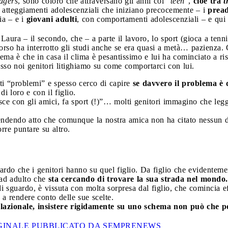
agers
, sono coloro che attraversano gli anni col “
teen
“,
cioè tra
t
 atteggiamenti adolescenziali che iniziano precocemente – i
pread
ia – e i
giovani adulti
, con comportamenti adolescenziali – e qui n
Laura – il secondo, che – a parte il lavoro, lo sport (gioca a tenn
orso ha interrotto gli studi anche se era quasi a metà… pazienza.
lema è che in casa il clima è pesantissimo e lui ha cominciato a 
esso noi genitori litighiamo su come comportarci con lui.
ti “problemi” e spesso cerco di capire
se davvero il problema è d
di loro e con il figlio.
ce con gli amici, fa sport (!)”… molti genitori immagino che leg
endendo atto che comunque la nostra amica non ha citato nessun d
rre puntare su altro.
rdo che i genitori hanno su quel figlio. Da figlio che evidentem
 ad adulto che
sta cercando di trovare la sua strada nel mondo.
i sguardo, è vissuta con molta sorpresa dal figlio, che comincia 
a rendere conto delle sue scelte.
azionale, insistere rigidamente su uno schema non può che por
RIGINALE PUBBLICATO DA SEMPRENEWS