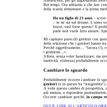
Adolescenti, per gli anglosassoni
teen-
Bei tempi. Ora abbiamo a che fare con
della scuola elementare e la prima med
Ho un figlio di 23 anni
– scrive 
– se ne sta sul divano. L’anno sc
bravo, sarà forse questo? Il prob
parte non vuole farsi aiutare. Sp
Mi capitano parecchi genitori con ques
della relazione che i genitori hanno tra 
Perché oggettivamente… “lavora (!), es
i problemi…».
Allora, senza voler banalizzare, ma pr
inattività, violenza) probabilmente occo
Cambiare lo sguardo
Probabilmente occorre cambiare lo sgua
genitori
(e in questo ha “trasgredito”)
A volte questo cambio di prospettiva, d
più matura, a rispondere puntualmente, 
Occorre cambiare perché,
in campo rel
QUI IL LINK ALL’ARTICOLO O