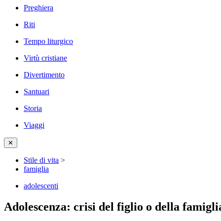
Preghiera
Riti
Tempo liturgico
Virtù cristiane
Divertimento
Santuari
Storia
Viaggi
✕
Stile di vita
>
famiglia
adolescenti
Adolescenza: crisi del figlio o della famigli