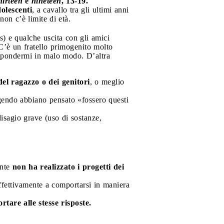
hirteen
e
nineteen
, 13-19.
olescenti
, a cavallo tra gli ultimi anni
on c’è limite di età.
is) e qualche uscita con gli amici
 C’è un fratello primogenito molto
rispondermi in malo modo. D’altra
el ragazzo o dei genitori
, o meglio
gendo abbiano pensato «fossero questi
isagio grave (uso di sostanze,
ente
non ha realizzato i progetti dei
effettivamente a comportarsi in maniera
tare alle stesse risposte.