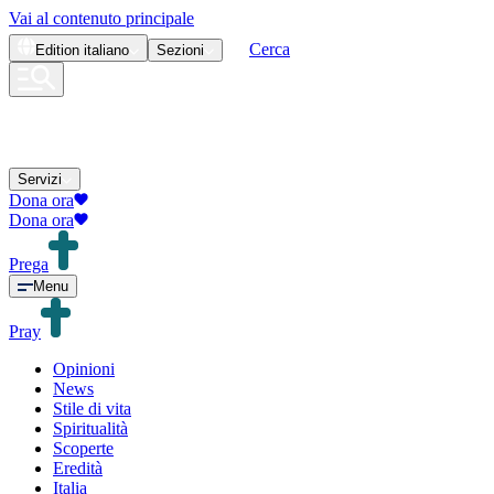
Vai al contenuto principale
Cerca
Edition
italiano
Sezioni
Servizi
Dona ora
Dona ora
Prega
Menu
Pray
Opinioni
News
Stile di vita
Spiritualità
Scoperte
Eredità
Italia