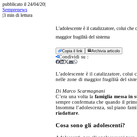
pubblicato il 24/04/20
|
Semprenews
|
3
min di lettura
L'adolescente è il catalizzatore, colui ch
maggior fragilità del sistema
Copia il link
Archivia articolo
Condividi su
:
L’adolescente è il catalizzatore, colu
nelle zone di maggior fragilità del sist
Di Marco Scarmagnani
C
’era una volta la
famiglia messa in s
sempre confermata che quando il primo er
Insomma l’adolescenza, sul piano famil
riadattare
.
Cosa sono gli adolescenti?