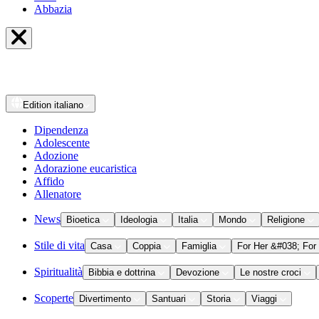
Abbazia
Edition
italiano
Dipendenza
Adolescente
Adozione
Adorazione eucaristica
Affido
Allenatore
News
Bioetica
Ideologia
Italia
Mondo
Religione
Stile di vita
Casa
Coppia
Famiglia
For Her &#038; For
Spiritualità
Bibbia e dottrina
Devozione
Le nostre croci
Scoperte
Divertimento
Santuari
Storia
Viaggi