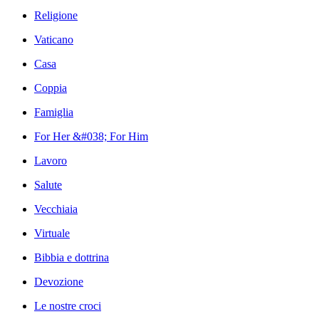
Religione
Vaticano
Casa
Coppia
Famiglia
For Her &#038; For Him
Lavoro
Salute
Vecchiaia
Virtuale
Bibbia e dottrina
Devozione
Le nostre croci