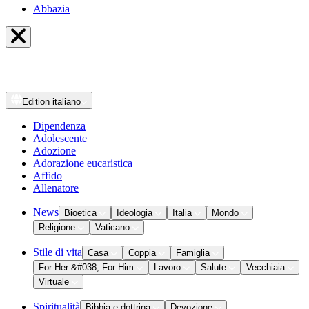
Abbazia
Edition
italiano
Dipendenza
Adolescente
Adozione
Adorazione eucaristica
Affido
Allenatore
News
Bioetica
Ideologia
Italia
Mondo
Religione
Vaticano
Stile di vita
Casa
Coppia
Famiglia
For Her &#038; For Him
Lavoro
Salute
Vecchiaia
Virtuale
Spiritualità
Bibbia e dottrina
Devozione