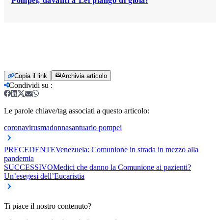
Pompei, davanti a Lei piango di gioia!
Copia il link
Archivia articolo
Condividi su
:
Le parole chiave/tag associati a questo articolo:
coronavirus
madonna
santuario pompei
PRECEDENTE
Venezuela: Comunione in strada in mezzo alla
pandemia
SUCCESSIVO
Medici che danno la Comunione ai pazienti?
Un’esegesi dell’Eucaristia
Ti piace il nostro contenuto?