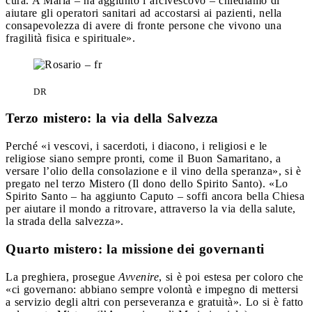
cura. A Maria – ha aggiunto l’arcivescovo – chiediamo di
aiutare gli operatori sanitari ad accostarsi ai pazienti, nella
consapevolezza di avere di fronte persone che vivono una
fragilità fisica e spirituale».
DR
Terzo mistero: la via della Salvezza
Perché «i vescovi, i sacerdoti, i diacono, i religiosi e le
religiose siano sempre pronti, come il Buon Samaritano, a
versare l’olio della consolazione e il vino della speranza», si è
pregato nel terzo Mistero (Il dono dello Spirito Santo). «Lo
Spirito Santo – ha aggiunto Caputo – soffi ancora bella Chiesa
per aiutare il mondo a ritrovare, attraverso la via della salute,
la strada della salvezza».
Quarto mistero: la missione dei governanti
La preghiera, prosegue
Avvenire
, si è poi estesa per coloro che
«ci governano: abbiano sempre volontà e impegno di mettersi
a servizio degli altri con perseveranza e gratuità». Lo si è fatto