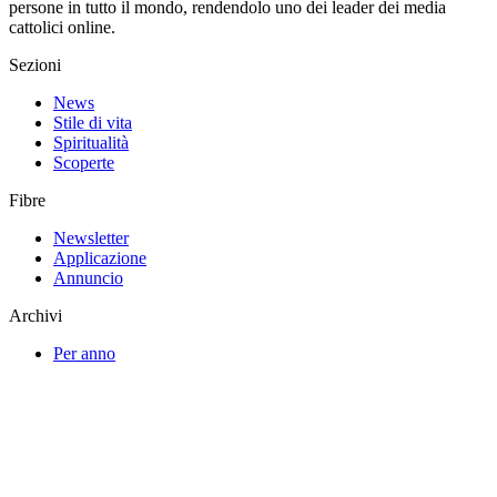
persone in tutto il mondo, rendendolo uno dei leader dei media
cattolici online.
Sezioni
News
Stile di vita
Spiritualità
Scoperte
Fibre
Newsletter
Applicazione
Annuncio
Archivi
Per anno