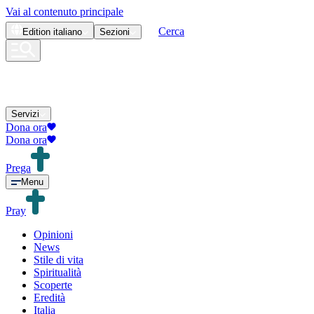
Vai al contenuto principale
Cerca
Edition
italiano
Sezioni
Servizi
Dona ora
Dona ora
Prega
Menu
Pray
Opinioni
News
Stile di vita
Spiritualità
Scoperte
Eredità
Italia