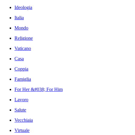
Ideologia
Italia
Mondo
Religione
Vaticano
Casa
Coppia
Famiglia
For Her &#038; For Him
Lavoro
Salute
Vecchiaia
Virtuale