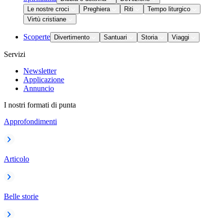
Le nostre croci
Preghiera
Riti
Tempo liturgico
Virtù cristiane
Scoperte
Divertimento
Santuari
Storia
Viaggi
Servizi
Newsletter
Applicazione
Annuncio
I nostri formati di punta
Approfondimenti
Articolo
Belle storie