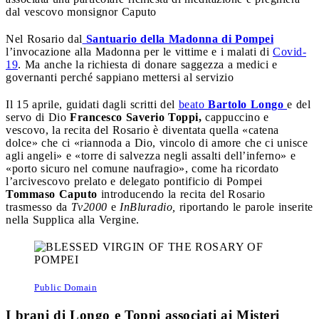
dal vescovo monsignor Caputo
Nel Rosario dal
Santuario della Madonna di Pompei
l’invocazione alla Madonna per le vittime e i malati di
Covid-
19
. Ma anche la richiesta di donare saggezza a medici e
governanti perché sappiano mettersi al servizio
Il 15 aprile, guidati dagli scritti del
beato
Bartolo Longo
e del
servo di Dio
Francesco Saverio Toppi,
cappuccino e
vescovo, la recita del Rosario è diventata quella «catena
dolce» che ci «riannoda a Dio, vincolo di amore che ci unisce
agli angeli» e «torre di salvezza negli assalti dell’inferno» e
«porto sicuro nel comune naufragio», come ha ricordato
l’arcivescovo prelato e delegato pontificio di Pompei
Tommaso Caputo
introducendo la recita del Rosario
trasmesso da
Tv2000
e
InBluradio,
riportando le parole inserite
nella Supplica alla Vergine.
Public Domain
I brani di Longo e Toppi associati ai Misteri