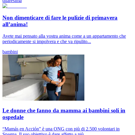
quaresima
Non dimenticare di fare le pulizie di primavera
all’anima!
Avete mai pensato alla vostra anima come a un appartamento che
periodicamente si impolvera e che va ripulito...
bambini
Le donne che fanno da mamma ai bambini soli in
ospedale
“Mamás en Acción” è una ONG con più di 2.500 volontari in
Spagna. Il suo obiettivo è dare affetto a più...