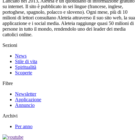
Lanciato nel 2013, Aleteia è un quotidiano di informazione gratuito
su internet. Il sito è pubblicato in sei lingue (francese, inglese,
portoghese, spagnolo, polacco e sloveno). Ogni mese, più di 10
milioni di lettori consultano Aleteia attraverso il suo sito web, la sua
applicazione e i social media. Aleteia raggiunge quasi 50 milioni di
persone in tutto il mondo, rendendolo uno dei leader dei media
cattolici online.
Sezioni
News
Stile di vita
Spiritualità
Scoperte
Fibre
Newsletter
Applicazione
Annuncio
Archivi
Per anno