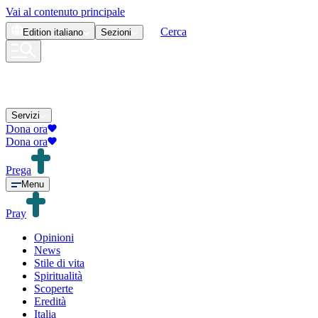
Vai al contenuto principale
Cerca
Edition
italiano
Sezioni
Servizi
Dona ora
Dona ora
Prega
Menu
Pray
Opinioni
News
Stile di vita
Spiritualità
Scoperte
Eredità
Italia