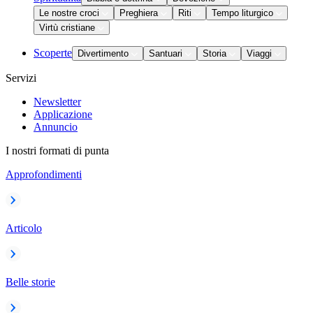
Le nostre croci
Preghiera
Riti
Tempo liturgico
Virtù cristiane
Scoperte
Divertimento
Santuari
Storia
Viaggi
Servizi
Newsletter
Applicazione
Annuncio
I nostri formati di punta
Approfondimenti
Articolo
Belle storie