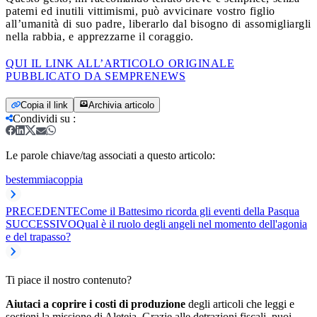
patemi ed inutili vittimismi, può avvicinare vostro figlio
all’umanità di suo padre, liberarlo dal bisogno di assomigliargli
nella rabbia, e apprezzarne il coraggio.
QUI IL LINK ALL’ARTICOLO ORIGINALE
PUBBLICATO DA SEMPRENEWS
Copia il link
Archivia articolo
Condividi su
:
Le parole chiave/tag associati a questo articolo:
bestemmia
coppia
PRECEDENTE
Come il Battesimo ricorda gli eventi della Pasqua
SUCCESSIVO
Qual è il ruolo degli angeli nel momento dell'agonia
e del trapasso?
Ti piace il nostro contenuto?
Aiutaci a coprire i costi di produzione
degli articoli che leggi e
sostieni la missione di Aleteia. Grazie alle detrazioni fiscali, puoi