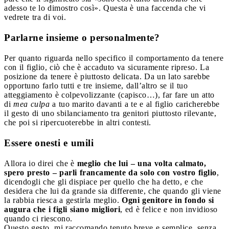
adesso te lo dimostro così». Questa è una faccenda che vi
vedrete tra di voi.
Parlarne insieme o personalmente?
Per quanto riguarda nello specifico il comportamento da tenere
con il figlio, ciò che è accaduto va sicuramente ripreso. La
posizione da tenere è piuttosto delicata. Da un lato sarebbe
opportuno farlo tutti e tre insieme, dall’altro se il tuo
atteggiamento è colpevolizzante (capisco…), far fare un atto
di
mea culpa
a tuo marito davanti a te e al figlio caricherebbe
il gesto di uno sbilanciamento tra genitori piuttosto rilevante,
che poi si ripercuoterebbe in altri contesti.
Essere onesti e umili
Allora io direi che è
meglio che lui – una volta calmato,
spero presto – parli francamente da solo con vostro figlio
,
dicendogli che gli dispiace per quello che ha detto, e che
desidera che lui da grande sia differente, che quando gli viene
la rabbia riesca a gestirla meglio.
Ogni genitore in fondo si
augura che i figli siano migliori
, ed è felice e non invidioso
quando ci riescono.
Questo gesto, mi raccomando tenuto breve e semplice, senza