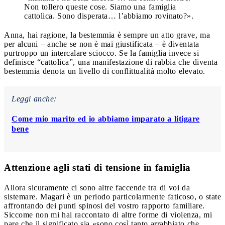
Non tollero queste cose. Siamo una famiglia
cattolica. Sono disperata… l’abbiamo rovinato?».
Anna, hai ragione, la bestemmia è sempre un atto grave, ma
per alcuni – anche se non è mai giustificata – è diventata
purtroppo un intercalare sciocco. Se la famiglia invece si
definisce “cattolica”, una manifestazione di rabbia che diventa
bestemmia denota un livello di conflittualità molto elevato.
Leggi anche:
Come mio marito ed io abbiamo imparato a litigare
bene
Attenzione agli stati di tensione in famiglia
Allora sicuramente ci sono altre faccende tra di voi da
sistemare. Magari è un periodo particolarmente faticoso, o state
affrontando dei punti spinosi del vostro rapporto familiare.
Siccome non mi hai raccontato di altre forme di violenza, mi
pare che il significato sia «sono così tanto arrabbiato che