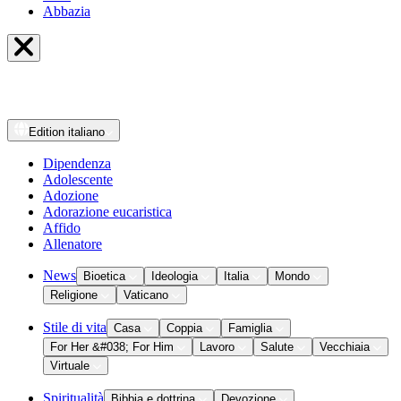
Abbazia
Edition
italiano
Dipendenza
Adolescente
Adozione
Adorazione eucaristica
Affido
Allenatore
News
Bioetica
Ideologia
Italia
Mondo
Religione
Vaticano
Stile di vita
Casa
Coppia
Famiglia
For Her &#038; For Him
Lavoro
Salute
Vecchiaia
Virtuale
Spiritualità
Bibbia e dottrina
Devozione