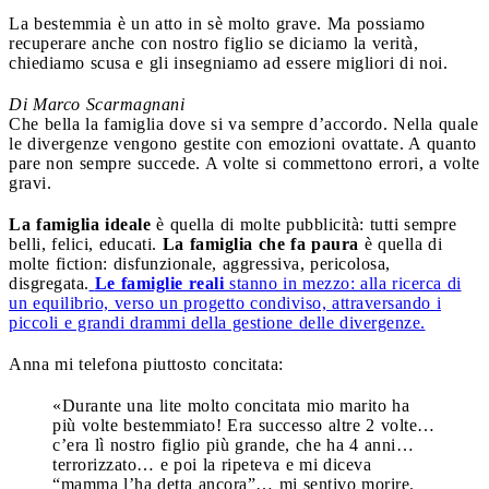
La bestemmia è un atto in sè molto grave. Ma possiamo
recuperare anche con nostro figlio se diciamo la verità,
chiediamo scusa e gli insegniamo ad essere migliori di noi.
Di Marco Scarmagnani
Che bella la famiglia dove si va sempre d’accordo. Nella quale
le divergenze vengono gestite con emozioni ovattate. A quanto
pare non sempre succede. A volte si commettono errori, a volte
gravi.
L
a famiglia ideale
è quella di molte pubblicità: tutti sempre
belli, felici, educati.
La famiglia che fa paura
è quella di
molte fiction: disfunzionale, aggressiva, pericolosa,
disgregata.
Le famiglie reali
stanno in mezzo: alla ricerca di
un equilibrio, verso un progetto condiviso, attraversando i
piccoli e grandi drammi della gestione delle divergenze.
Anna mi telefona piuttosto concitata:
«Durante una lite molto concitata mio marito ha
più volte bestemmiato! Era successo altre 2 volte…
c’era lì nostro figlio più grande, che ha 4 anni…
terrorizzato… e poi la ripeteva e mi diceva
“mamma l’ha detta ancora”… mi sentivo morire.