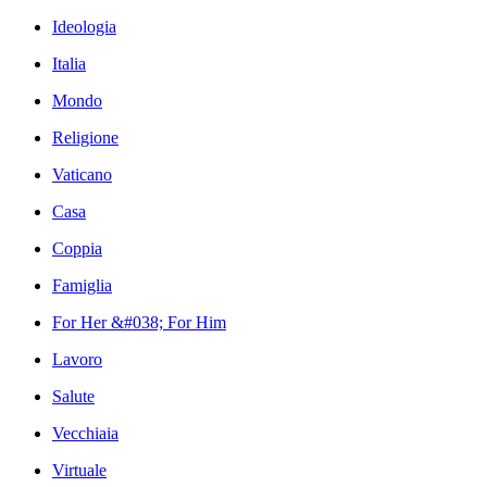
Ideologia
Italia
Mondo
Religione
Vaticano
Casa
Coppia
Famiglia
For Her &#038; For Him
Lavoro
Salute
Vecchiaia
Virtuale