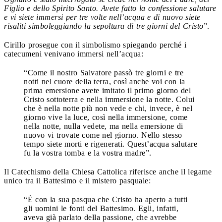
Figlio e dello Spirito Santo. Avete fatto la confessione salutare
e vi siete immersi per tre volte nell’acqua e di nuovo siete
risaliti simboleggiando la sepoltura di tre giorni del Cristo
”.
Cirillo prosegue con il simbolismo spiegando perché i
catecumeni venivano immersi nell’acqua:
“Come il nostro Salvatore passò tre giorni e tre
notti nel cuore della terra, così anche voi con la
prima emersione avete imitato il primo giorno del
Cristo sottoterra e nella immersione la notte. Colui
che è nella notte più non vede e chi, invece, è nel
giorno vive la luce, così nella immersione, come
nella notte, nulla vedete, ma nella emersione di
nuovo vi trovate come nel giorno. Nello stesso
tempo siete morti e rigenerati. Quest’acqua salutare
fu la vostra tomba e la vostra madre”.
Il Catechismo della Chiesa Cattolica riferisce anche il legame
unico tra il Battesimo e il mistero pasquale:
“È con la sua pasqua che Cristo ha aperto a tutti
gli uomini le fonti del Battesimo. Egli, infatti,
aveva già parlato della passione, che avrebbe