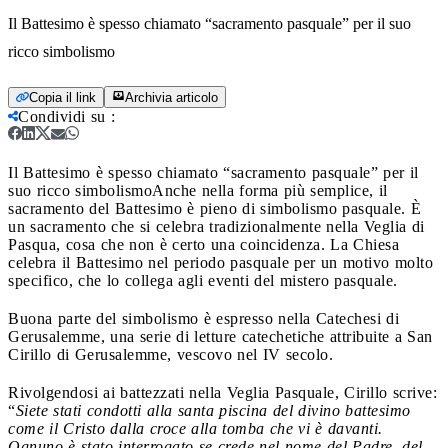
Il Battesimo è spesso chiamato “sacramento pasquale” per il suo
ricco simbolismo
Copia il link
Archivia articolo
Condividi su
:
Il Battesimo è spesso chiamato “sacramento pasquale” per il
suo ricco simbolismo
Anche nella forma più semplice, il
sacramento del Battesimo è pieno di simbolismo pasquale. È
un sacramento che si celebra tradizionalmente nella Veglia di
Pasqua, cosa che non è certo una coincidenza. La Chiesa
celebra il Battesimo nel periodo pasquale per un motivo molto
specifico, che lo collega agli eventi del mistero pasquale.
Buona parte del simbolismo è espresso nella Catechesi di
Gerusalemme, una serie di letture catechetiche attribuite a San
Cirillo di Gerusalemme, vescovo nel IV secolo.
Rivolgendosi ai battezzati nella Veglia Pasquale, Cirillo scrive:
“
Siete stati condotti alla santa piscina del divino battesimo
come il Cristo dalla croce alla tomba che vi è davanti.
Ognuno è stato interrogato se crede nel nome del Padre, del