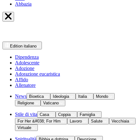
Abbazia
Edition
italiano
Dipendenza
Adolescente
Adozione
Adorazione eucaristica
Affido
Allenatore
News
Bioetica
Ideologia
Italia
Mondo
Religione
Vaticano
Stile di vita
Casa
Coppia
Famiglia
For Her &#038; For Him
Lavoro
Salute
Vecchiaia
Virtuale
Spiritualità
Bibbia e dottrina
Devozione