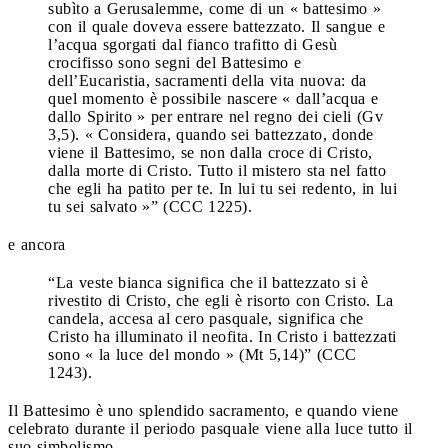
subìto a Gerusalemme, come di un « battesimo »
con il quale doveva essere battezzato. Il sangue e
l’acqua sgorgati dal fianco trafitto di Gesù
crocifisso sono segni del Battesimo e
dell’Eucaristia, sacramenti della vita nuova: da
quel momento è possibile nascere « dall’acqua e
dallo Spirito » per entrare nel regno dei cieli (Gv
3,5). « Considera, quando sei battezzato, donde
viene il Battesimo, se non dalla croce di Cristo,
dalla morte di Cristo. Tutto il mistero sta nel fatto
che egli ha patito per te. In lui tu sei redento, in lui
tu sei salvato »” (CCC 1225).
e ancora
“La veste bianca significa che il battezzato si è
rivestito di Cristo, che egli è risorto con Cristo. La
candela, accesa al cero pasquale, significa che
Cristo ha illuminato il neofita. In Cristo i battezzati
sono « la luce del mondo » (Mt 5,14)” (CCC
1243).
Il Battesimo è uno splendido sacramento, e quando viene
celebrato durante il periodo pasquale viene alla luce tutto il
suo simbolismo.