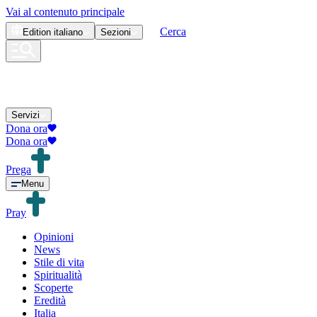
Vai al contenuto principale
Cerca
Edition
italiano
Sezioni
Servizi
Dona ora
Dona ora
Prega
Menu
Pray
Opinioni
News
Stile di vita
Spiritualità
Scoperte
Eredità
Italia