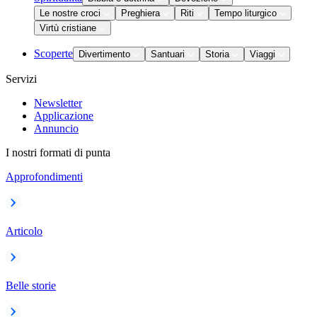
Le nostre croci
Preghiera
Riti
Tempo liturgico
Virtù cristiane
Scoperte
Divertimento
Santuari
Storia
Viaggi
Servizi
Newsletter
Applicazione
Annuncio
I nostri formati di punta
Approfondimenti
Articolo
Belle storie