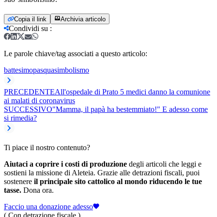
Copia il link
Archivia articolo
Condividi su
:
Le parole chiave/tag associati a questo articolo:
battesimo
pasqua
simbolismo
PRECEDENTE
All'ospedale di Prato 5 medici danno la comunione
ai malati di coronavirus
SUCCESSIVO
"Mamma, il papà ha bestemmiato!" E adesso come
si rimedia?
Ti piace il nostro contenuto?
Aiutaci a coprire i costi di produzione
degli articoli che leggi e
sostieni la missione di Aleteia. Grazie alle detrazioni fiscali, puoi
sostenere
il principale sito cattolico al mondo riducendo le tue
tasse.
Dona ora.
Faccio una donazione adesso
( Con detrazione fiscale )