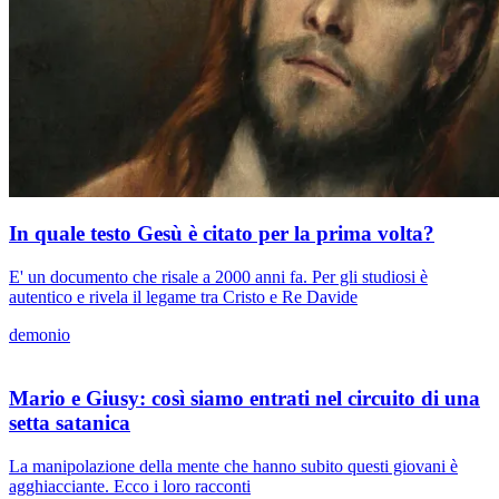
In quale testo Gesù è citato per la prima volta?
E' un documento che risale a 2000 anni fa. Per gli studiosi è
autentico e rivela il legame tra Cristo e Re Davide
demonio
Mario e Giusy: così siamo entrati nel circuito di una
setta satanica
La manipolazione della mente che hanno subito questi giovani è
agghiacciante. Ecco i loro racconti