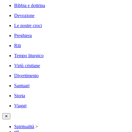
Bibbia e dottrina
Devozione
Le nostre croci
Preghiera
Riti
Tempo liturgico
Virtù cristiane
Divertimento
Santuari
Storia
Viaggi
✕
Spiritualità
>
riti