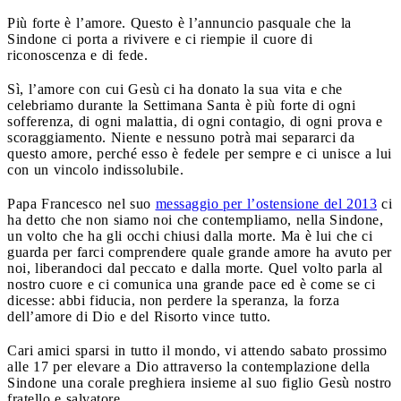
Più forte è l’amore. Questo è l’annuncio pasquale che la
Sindone ci porta a rivivere e ci riempie il cuore di
riconoscenza e di fede.
Sì, l’amore con cui Gesù ci ha donato la sua vita e che
celebriamo durante la Settimana Santa è più forte di ogni
sofferenza, di ogni malattia, di ogni contagio, di ogni prova e
scoraggiamento. Niente e nessuno potrà mai separarci da
questo amore, perché esso è fedele per sempre e ci unisce a lui
con un vincolo indissolubile.
Papa Francesco nel suo
messaggio per l’ostensione del 2013
ci
ha detto che non siamo noi che contempliamo, nella Sindone,
un volto che ha gli occhi chiusi dalla morte. Ma è lui che ci
guarda per farci comprendere quale grande amore ha avuto per
noi, liberandoci dal peccato e dalla morte. Quel volto parla al
nostro cuore e ci comunica una grande pace ed è come se ci
dicesse: abbi fiducia, non perdere la speranza, la forza
dell’amore di Dio e del Risorto vince tutto.
Cari amici sparsi in tutto il mondo, vi attendo sabato prossimo
alle 17 per elevare a Dio attraverso la contemplazione della
Sindone una corale preghiera insieme al suo figlio Gesù nostro
fratello e salvatore.