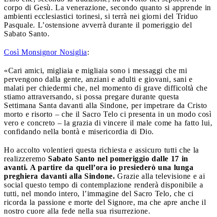
corpo di Gesù. La venerazione, secondo quanto si apprende in
ambienti ecclesiastici torinesi, si terrà nei giorni del Triduo
Pasquale. L’ostensione avverrà durante il pomeriggio del
Sabato Santo.
Così Monsignor Nosiglia
:
«Cari amici, migliaia e migliaia sono i messaggi che mi
pervengono dalla gente, anziani e adulti e giovani, sani e
malati per chiedermi che, nel momento di grave difficoltà che
stiamo attraversando, si possa pregare durante questa
Settimana Santa davanti alla Sindone, per impetrare da Cristo
morto e risorto – che il Sacro Telo ci presenta in un modo così
vero e concreto – la grazia di vincere il male come ha fatto lui,
confidando nella bontà e misericordia di Dio.
Ho accolto volentieri questa richiesta e assicuro tutti che la
realizzeremo
Sabato Santo nel pomeriggio dalle 17 in
avanti. A partire da quell’ora io presiederò una lunga
preghiera davanti alla Sindone.
Grazie alla televisione e ai
social questo tempo di contemplazione renderà disponibile a
tutti, nel mondo intero, l’immagine del Sacro Telo, che ci
ricorda la passione e morte del Signore, ma che apre anche il
nostro cuore alla fede nella sua risurrezione.