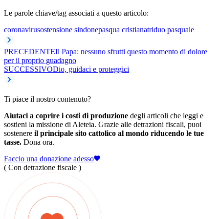
Le parole chiave/tag associati a questo articolo:
coronavirus
ostensione sindone
pasqua cristiana
triduo pasquale
PRECEDENTE
Il Papa: nessuno sfrutti questo momento di dolore
per il proprio guadagno
SUCCESSIVO
Dio, guidaci e proteggici
Ti piace il nostro contenuto?
Aiutaci a coprire i costi di produzione
degli articoli che leggi e
sostieni la missione di Aleteia. Grazie alle detrazioni fiscali, puoi
sostenere
il principale sito cattolico al mondo riducendo le tue
tasse.
Dona ora.
Faccio una donazione adesso
( Con detrazione fiscale )