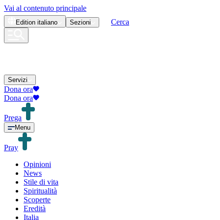
Vai al contenuto principale
Cerca
Edition
italiano
Sezioni
Servizi
Dona ora
Dona ora
Prega
Menu
Pray
Opinioni
News
Stile di vita
Spiritualità
Scoperte
Eredità
Italia