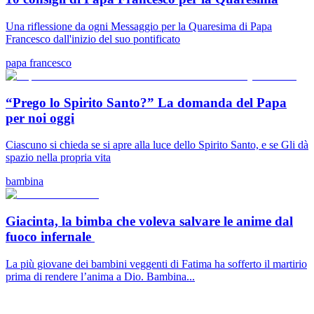
Una riflessione da ogni Messaggio per la Quaresima di Papa
Francesco dall'inizio del suo pontificato
papa francesco
“Prego lo Spirito Santo?” La domanda del Papa
per noi oggi
Ciascuno si chieda se si apre alla luce dello Spirito Santo, e se Gli dà
spazio nella propria vita
bambina
Giacinta, la bimba che voleva salvare le anime dal
fuoco infernale
La più giovane dei bambini veggenti di Fatima ha sofferto il martirio
prima di rendere l’anima a Dio. Bambina...