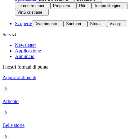
Le nostre croci
Preghiera
Riti
Tempo liturgico
Virtù cristiane
Scoperte
Divertimento
Santuari
Storia
Viaggi
Servizi
Newsletter
Applicazione
Annuncio
I nostri formati di punta
Approfondimenti
Articolo
Belle storie