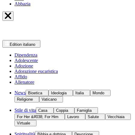
Abbazia
Edition
italiano
Dipendenza
Adolescente
Adozione
Adorazione eucaristica
Affido
Allenatore
News
Bioetica
Ideologia
Italia
Mondo
Religione
Vaticano
Stile di vita
Casa
Coppia
Famiglia
For Her &#038; For Him
Lavoro
Salute
Vecchiaia
Virtuale
Spiritualità
Bibbia e dottrina
Devozione