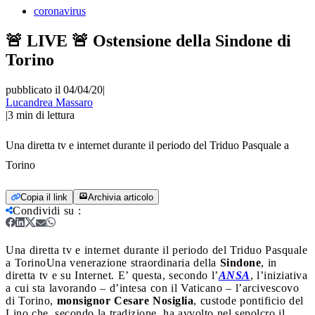
coronavirus
🚨 LIVE 🚨 Ostensione della Sindone di
Torino
pubblicato il 04/04/20
|
Lucandrea Massaro
|
3
min di lettura
Una diretta tv e internet durante il periodo del Triduo Pasquale a
Torino
Copia il link
Archivia articolo
Condividi su
:
Una diretta tv e internet durante il periodo del Triduo Pasquale
a Torino
Una venerazione straordinaria della
Sindone
, in
diretta tv e su Internet. E’ questa, secondo l’
ANSA
, l’iniziativa
a cui sta lavorando – d’intesa con il Vaticano – l’arcivescovo
di Torino,
monsignor Cesare Nosiglia
, custode pontificio del
Lino che, secondo la tradizione, ha avvolto nel sepolcro il