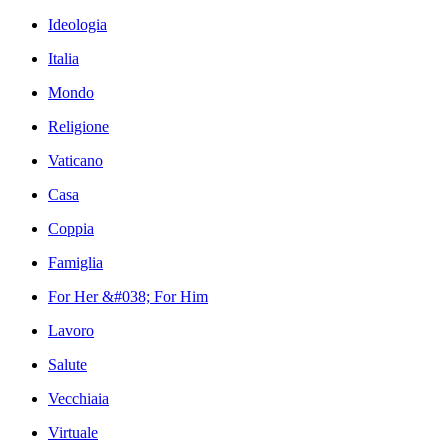
Ideologia
Italia
Mondo
Religione
Vaticano
Casa
Coppia
Famiglia
For Her &#038; For Him
Lavoro
Salute
Vecchiaia
Virtuale