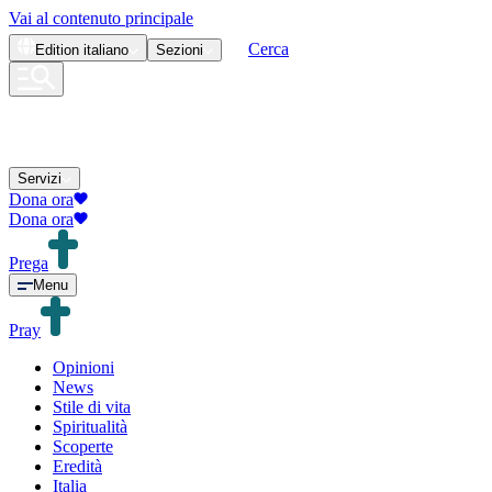
Vai al contenuto principale
Cerca
Edition
italiano
Sezioni
Servizi
Dona ora
Dona ora
Prega
Menu
Pray
Opinioni
News
Stile di vita
Spiritualità
Scoperte
Eredità
Italia