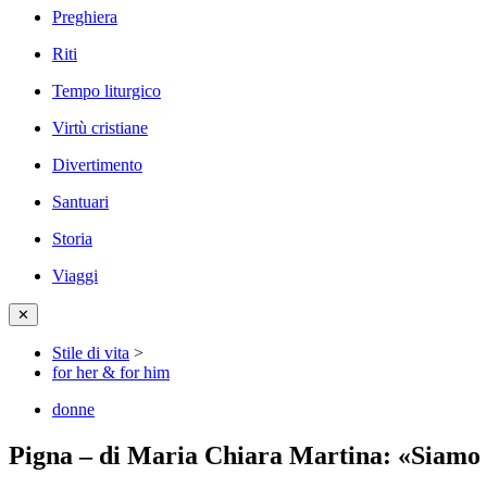
Preghiera
Riti
Tempo liturgico
Virtù cristiane
Divertimento
Santuari
Storia
Viaggi
✕
Stile di vita
>
for her & for him
donne
Pigna – di Maria Chiara Martina: «Siamo p