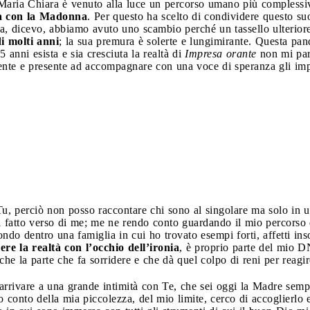
aria Chiara è venuto alla luce un percorso umano più complessi
ta con la Madonna
. Per questo ha scelto di condividere questo su
a, dicevo, abbiamo avuto uno scambio perché un tassello ulteriore s
i molti anni
; la sua premura è solerte e lungimirante. Questa pa
5 anni esista e sia cresciuta la realtà di
Impresa orante
non mi par
nte e presente ad accompagnare con una voce di speranza gli impre
 Tu, perciò non posso raccontare chi sono al singolare ma solo in 
i fatto verso di me; me ne rendo conto guardando il mio percorso d
do dentro una famiglia in cui ho trovato esempi forti, affetti ins
ere la realtà con l’occhio dell’ironia
, è proprio parte del mio D
he la parte che fa sorridere e che dà quel colpo di reni per reagir
rrivare a una grande intimità con Te, che sei oggi la Madre semp
do conto della mia piccolezza, del mio limite, cerco di accoglierlo e