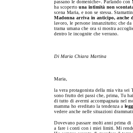
passano le domeniche». Parlando con M
ha scoperto
una intimità non sconta
scena Maria, e non se stessa. Stamattin
Madonna arriva in anticipo, anche d
lavoro, le persone innanzitutto; che da 
trama umana che ora si mostra accoglie
dentro le incognite che verrano.
Di Maria Chiara Martina
Maria,
la vera protagonista della mia vita sei
sono frutto dei passi che, prima, Tu ha
di tutto di avermi accompagnata nel mon
mamma ho ereditato la tendenza a
legg
vedere anche nelle situazioni drammatic
Dovevano passare molti anni prima di a
a fare i conti con i miei limiti. Mi ren