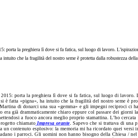
: porta la preghiera lì dove si fa fatica, sul luogo di lavoro. L'ispirazi
 intuito che la fragilità del nostro seme è protetta dalla robustezza della
2015: porta la preghiera lì dove si fa fatica, sul luogo di lavoro. 
 è fatta «pigna», ha intuito che la fragilità del nostro seme è pro
artina di donarci una sua «gemma» e gli impegni reciproci ci hann
ro era già drammaticamente chiaro eppure col passare dei giorni 
 mettendosi a fuoco ancora meglio proprio stamattina. L’ho cercata
progetto chiamato
Impresa orante
. Sapevo che si trattava di una 
a un contenuto esplosivo: la memoria mi ha ricordato quei versi in
adano i parroci. Gli uomini non hanno bisogno della Chiesa / nel