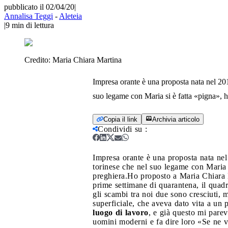
pubblicato il 02/04/20
|
Annalisa Teggi
-
Aleteia
|
9
min di lettura
Credito:
Maria Chiara Martina
Impresa orante è una proposta nata nel 2015
suo legame con Maria si è fatta «pigna», ha
Copia il link
Archivia articolo
Condividi su
:
Impresa orante è una proposta nata nel 
torinese che nel suo legame con Maria si
preghiera.
Ho proposto a Maria Chiara M
prime settimane di quarantena, il quad
gli scambi tra noi due sono cresciuti,
superficiale, che aveva dato vita a un 
luogo di lavoro
, e già questo mi parev
uomini moderni e fa dire loro «Se ne v