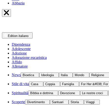
Abbazia
Edition
italiano
Dipendenza
Adolescente
Adozione
Adorazione eucaristica
Affido
Allenatore
News
Bioetica
Ideologia
Italia
Mondo
Religione
Stile di vita
Casa
Coppia
Famiglia
For Her &#038; For
Spiritualità
Bibbia e dottrina
Devozione
Le nostre croci
Scoperte
Divertimento
Santuari
Storia
Viaggi