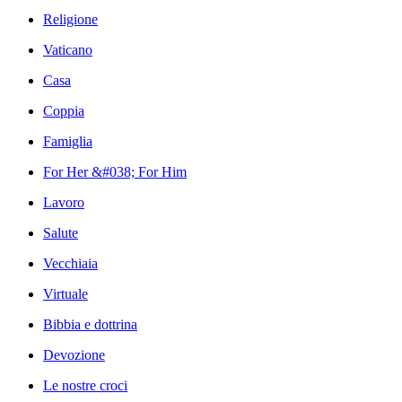
Religione
Vaticano
Casa
Coppia
Famiglia
For Her &#038; For Him
Lavoro
Salute
Vecchiaia
Virtuale
Bibbia e dottrina
Devozione
Le nostre croci