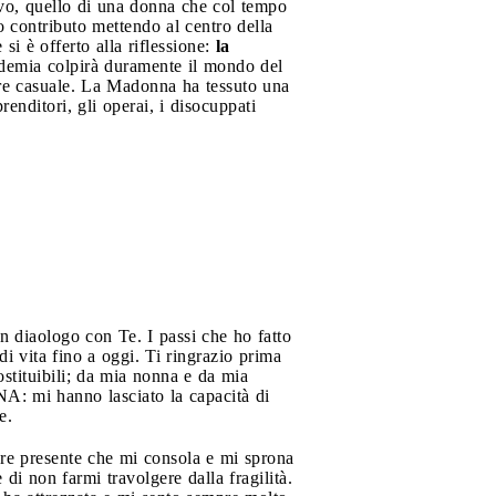
vo, quello di una donna che col tempo
o contributo mettendo al centro della
i è offerto alla riflessione:
la
ndemia colpirà duramente il mondo del
e casuale. La Madonna ha tessuto una
nditori, gli operai, i disocuppati
un diaologo con Te. I passi che ho fatto
i vita fino a oggi. Ti ringrazio prima
ostituibili; da mia nonna e da mia
NA: mi hanno lasciato la capacità di
e.
re presente che mi consola e mi sprona
 di non farmi travolgere dalla fragilità.