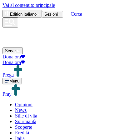
Vai al contenuto principale
Cerca
Edition
italiano
Sezioni
Servizi
Dona ora
Dona ora
Prega
Menu
Pray
Opinioni
News
Stile di vita
Spiritualità
Scoperte
Eredità
Italia