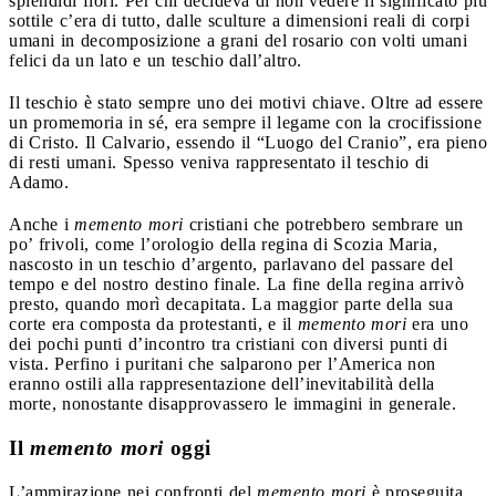
splendidi fiori. Per chi decideva di non vedere il significato più
sottile c’era di tutto, dalle sculture a dimensioni reali di corpi
umani in decomposizione a grani del rosario con volti umani
felici da un lato e un teschio dall’altro.
Il teschio è stato sempre uno dei motivi chiave. Oltre ad essere
un promemoria in sé, era sempre il legame con la crocifissione
di Cristo. Il Calvario, essendo il “Luogo del Cranio”, era pieno
di resti umani. Spesso veniva rappresentato il teschio di
Adamo.
Anche i
memento mori
cristiani che potrebbero sembrare un
po’ frivoli, come l’orologio della regina di Scozia Maria,
nascosto in un teschio d’argento, parlavano del passare del
tempo e del nostro destino finale. La fine della regina arrivò
presto, quando morì decapitata. La maggior parte della sua
corte era composta da protestanti, e il
memento mori
era uno
dei pochi punti d’incontro tra cristiani con diversi punti di
vista. Perfino i puritani che salparono per l’America non
eranno ostili alla rappresentazione dell’inevitabilità della
morte, nonostante disapprovassero le immagini in generale.
Il
memento mori
oggi
L’ammirazione nei confronti del
memento mori
è proseguita