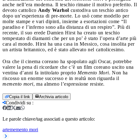
anche nell’era moderna. Il teschio rimane il motivo preferito. Il
devoto cattolico
Andy Warhol
custodiva un teschio antico
dopo un’esperienza di pre-morte. Lo usò come modello per
molte stampe e vari dipinti, insieme a esortazioni come “Il
paradiso e l’inferno sono alla distanza di un respiro”. Più di
recente, il suo erede Damien Hirst ha creato un teschio
tempestato di diamanti che per un po’ è stato l’opera d’arte più
cara al mondo. Hirst ha una casa in Messico, cosa insolita per
un artista britannico, ed è stato allevato nel cattolicesimo.
Ora che il cinema coreano ha spopolato agli Oscar, potrebbe
valere la pena di ricordare che c’è un film coreano uscito una
ventina d’anni fa intitolato proprio
Memento Mori
. Non ha
riscosso un enorme successo e in realtà non riguarda il
memento mori
, ma almeno l’espressione resiste.
Copia il link
Archivia articolo
Condividi su
:
Le parole chiave/tag associati a questo articolo:
arte
memento mori