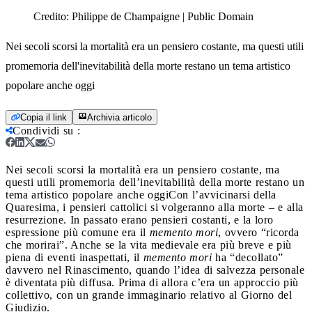
Credito:
Philippe de Champaigne | Public Domain
Nei secoli scorsi la mortalità era un pensiero costante, ma questi utili
promemoria dell'inevitabilità della morte restano un tema artistico
popolare anche oggi
Copia il link
Archivia articolo
Condividi su
:
Nei secoli scorsi la mortalità era un pensiero costante, ma
questi utili promemoria dell’inevitabilità della morte restano un
tema artistico popolare anche oggi
Con l’avvicinarsi della
Quaresima, i pensieri cattolici si volgeranno alla morte – e alla
resurrezione. In passato erano pensieri costanti, e la loro
espressione più comune era il
memento mori
, ovvero “ricorda
che morirai”. Anche se la vita medievale era più breve e più
piena di eventi inaspettati, il
memento mori
ha “decollato”
davvero nel Rinascimento, quando l’idea di salvezza personale
è diventata più diffusa. Prima di allora c’era un approccio più
collettivo, con un grande immaginario relativo al Giorno del
Giudizio.