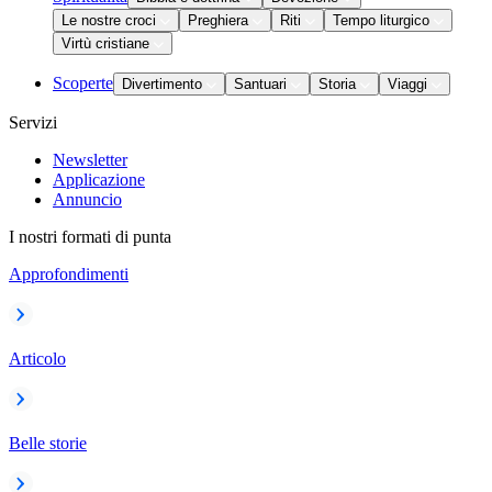
Le nostre croci
Preghiera
Riti
Tempo liturgico
Virtù cristiane
Scoperte
Divertimento
Santuari
Storia
Viaggi
Servizi
Newsletter
Applicazione
Annuncio
I nostri formati di punta
Approfondimenti
Articolo
Belle storie