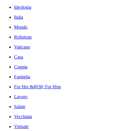
Ideologia
Italia
Mondo
Religione
Vaticano
Casa
Coppia
Famiglia
For Her &#038; For Him
Lavoro
Salute
Vecchiaia
Virtuale