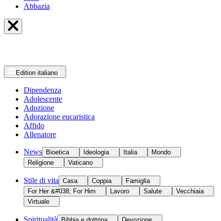
Abbazia
Edition
italiano
Dipendenza
Adolescente
Adozione
Adorazione eucaristica
Affido
Allenatore
News
Bioetica
Ideologia
Italia
Mondo
Religione
Vaticano
Stile di vita
Casa
Coppia
Famiglia
For Her &#038; For Him
Lavoro
Salute
Vecchiaia
Virtuale
Spiritualità
Bibbia e dottrina
Devozione