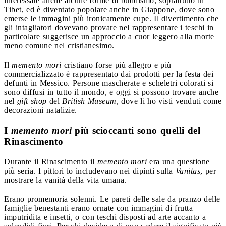
interessate anche alcune forme di buddismo, soprattutto in
Tibet, ed è diventato popolare anche in Giappone, dove sono
emerse le immagini più ironicamente cupe. Il divertimento che
gli intagliatori dovevano provare nel rappresentare i teschi in
particolare suggerisce un approccio a cuor leggero alla morte
meno comune nel cristianesimo.
Il
memento mori
cristiano forse più allegro e più
commercializzato è rappresentato dai prodotti per la festa dei
defunti in Messico. Persone mascherate e scheletri colorati si
sono diffusi in tutto il mondo, e oggi si possono trovare anche
nel
gift shop
del
British Museum
, dove li ho visti venduti come
decorazioni natalizie.
I
memento mori
più scioccanti sono quelli del
Rinascimento
Durante il Rinascimento il
memento mori
era una questione
più seria. I pittori lo includevano nei dipinti sulla
Vanitas
, per
mostrare la vanità della vita umana.
Erano promemoria solenni. Le pareti delle sale da pranzo delle
famiglie benestanti erano ornate con immagini di frutta
imputridita e insetti, o con teschi disposti ad arte accanto a