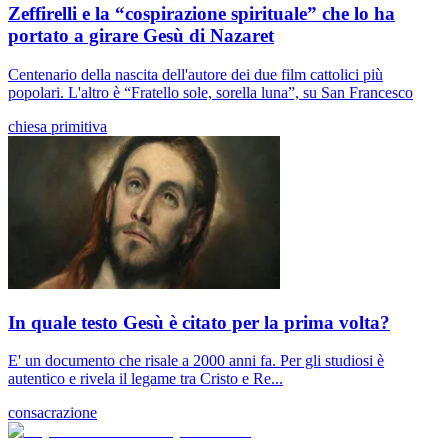
Zeffirelli e la “cospirazione spirituale” che lo ha
portato a girare Gesù di Nazaret
Centenario della nascita dell'autore dei due film cattolici più
popolari. L'altro è “Fratello sole, sorella luna”, su San Francesco
chiesa primitiva
In quale testo Gesù è citato per la prima volta?
E' un documento che risale a 2000 anni fa. Per gli studiosi è
autentico e rivela il legame tra Cristo e Re...
consacrazione